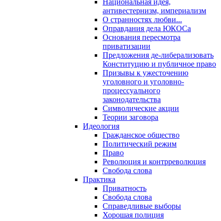
Национальная идея,
антивестернизм, империализм
О странностях любви...
Оправдания дела ЮКОСа
Основания пересмотра
приватизации
Предложения де-либерализовать
Конституцию и публичное право
Призывы к ужесточению
уголовного и уголовно-
процессуального
законодательства
Символические акции
Теории заговора
Идеология
Гражданское общество
Политический режим
Право
Революция и контрреволюция
Свобода слова
Практика
Приватность
Свобода слова
Справедливые выборы
Хорошая полиция