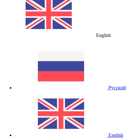
English
Русский
English