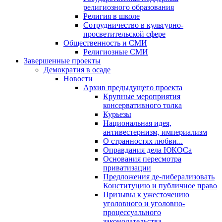
религиозного образования
Религия в школе
Сотрудничество в культурно-
просветительской сфере
Общественность и СМИ
Религиозные СМИ
Завершенные проекты
Демократия в осаде
Новости
Архив предыдущего проекта
Крупные мероприятия
консервативного толка
Курьезы
Национальная идея,
антивестернизм, империализм
О странностях любви...
Оправдания дела ЮКОСа
Основания пересмотра
приватизации
Предложения де-либерализовать
Конституцию и публичное право
Призывы к ужесточению
уголовного и уголовно-
процессуального
законодательства