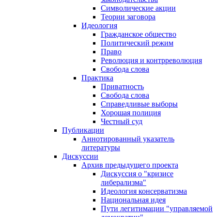
Символические акции
Теории заговора
Идеология
Гражданское общество
Политический режим
Право
Революция и контрреволюция
Свобода слова
Практика
Приватность
Свобода слова
Справедливые выборы
Хорошая полиция
Честный суд
Публикации
Аннотированный указатель
литературы
Дискуссии
Архив предыдущего проекта
Дискуссия о "кризисе
либерализма"
Идеология консерватизма
Национальная идея
Пути легитимации "управляемой