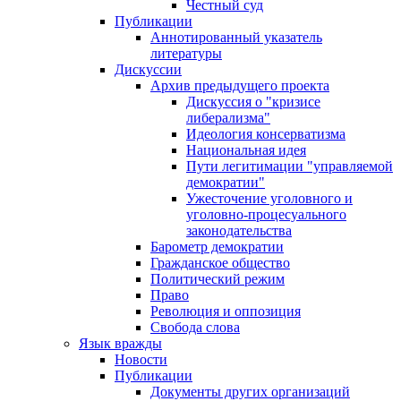
Честный суд
Публикации
Аннотированный указатель
литературы
Дискуссии
Архив предыдущего проекта
Дискуссия о "кризисе
либерализма"
Идеология консерватизма
Национальная идея
Пути легитимации "управляемой
демократии"
Ужесточение уголовного и
уголовно-процесуального
законодательства
Барометр демократии
Гражданское общество
Политический режим
Право
Революция и оппозиция
Свобода слова
Язык вражды
Новости
Публикации
Документы других организаций