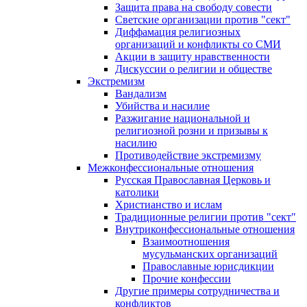
Защита права на свободу совести
Светские организации против "сект"
Диффамация религиозных
организаций и конфликты со СМИ
Акции в защиту нравственности
Дискуссии о религии и обществе
Экстремизм
Вандализм
Убийства и насилие
Разжигание национальной и
религиозной розни и призывы к
насилию
Противодействие экстремизму
Межконфессиональные отношения
Русская Православная Церковь и
католики
Христианство и ислам
Традиционные религии против "сект"
Внутриконфессиональные отношения
Взаимоотношения
мусульманских организаций
Православные юрисдикции
Прочие конфессии
Другие примеры сотрудничества и
конфликтов