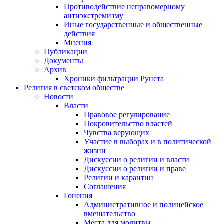
Противодействие неправомерному
антиэкстремизму
Иные государственные и общественные
действия
Мнения
Публикации
Документы
Архив
Хроники фильтрации Рунета
Религия в светском обществе
Новости
Власти
Правовое регулирование
Покровительство властей
Чувства верующих
Участие в выборах и в политической
жизни
Дискуссии о религии и власти
Дискуссии о религии и праве
Религии и карантин
Соглашения
Гонения
Административное и полицейское
вмешательство
Места для молитвы