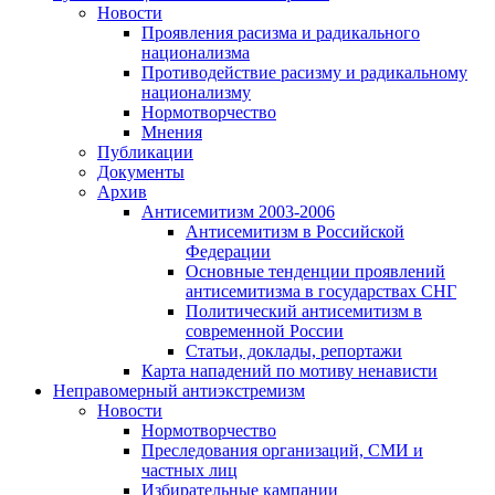
Новости
Проявления расизма и радикального
национализма
Противодействие расизму и радикальному
национализму
Нормотворчество
Мнения
Публикации
Документы
Архив
Антисемитизм 2003-2006
Антисемитизм в Российской
Федерации
Основные тенденции проявлений
антисемитизма в государствах СНГ
Политический антисемитизм в
современной России
Статьи, доклады, репортажи
Карта нападений по мотиву ненависти
Неправомерный антиэкстремизм
Новости
Нормотворчество
Преследования организаций, СМИ и
частных лиц
Избирательные кампании