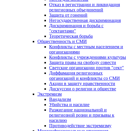
Отказ в регистрации и ликвидация
религиозных объединений
Защита от гонений
Негосударственная дискриминация
Дискриминация и борьба с
"сектантами"
Теоретическая борьба
Общественность и СМИ
Конфликты с местным населением и
организациями
Конфликты с учреждениями культуры
Защита права на свободу совести
Светские организации против "сект"
Диффамация религиозных
организаций и конфликты со СМИ
Акции в защиту нравственности
Дискуссии о религии и обществе
Экстремизм
Вандализм
Убийства и насилие
Разжигание национальной и
религиозной розни и призывы к
насилию
Противодействие экстремизму
Межконфессиональные отношения