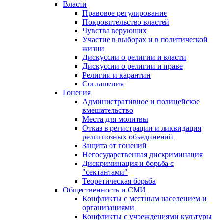
Власти
Правовое регулирование
Покровительство властей
Чувства верующих
Участие в выборах и в политической
жизни
Дискуссии о религии и власти
Дискуссии о религии и праве
Религии и карантин
Соглашения
Гонения
Административное и полицейское
вмешательство
Места для молитвы
Отказ в регистрации и ликвидация
религиозных объединений
Защита от гонений
Негосударственная дискриминация
Дискриминация и борьба с
"сектантами"
Теоретическая борьба
Общественность и СМИ
Конфликты с местным населением и
организациями
Конфликты с учреждениями культуры