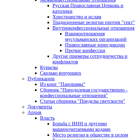
Русская Православная Церковь и
католики
Христианство и ислам
Традиционные религии против "сект"
Внутриконфессиональные отношения
Взаимоотношения
мусульманских организаций
Православные юрисдикции
Прочие конфессии
Другие примеры сотрудничества и
конфликтов
Курьезы
Сколько верующих
Публикации
Из книг "Панорамы"
Сборник "Преодолевая государственно -
конфессиональные отношения"
Статьи сборника "Пределы светскости"
Документы
Архив
Власть
Борьба с ИНН и другими
машиночитаемыми кодами
Место религии в обществе в целом