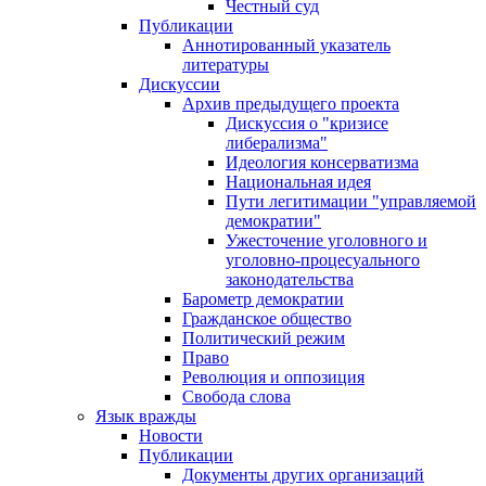
Честный суд
Публикации
Аннотированный указатель
литературы
Дискуссии
Архив предыдущего проекта
Дискуссия о "кризисе
либерализма"
Идеология консерватизма
Национальная идея
Пути легитимации "управляемой
демократии"
Ужесточение уголовного и
уголовно-процесуального
законодательства
Барометр демократии
Гражданское общество
Политический режим
Право
Революция и оппозиция
Свобода слова
Язык вражды
Новости
Публикации
Документы других организаций