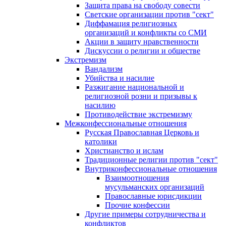
Защита права на свободу совести
Светские организации против "сект"
Диффамация религиозных
организаций и конфликты со СМИ
Акции в защиту нравственности
Дискуссии о религии и обществе
Экстремизм
Вандализм
Убийства и насилие
Разжигание национальной и
религиозной розни и призывы к
насилию
Противодействие экстремизму
Межконфессиональные отношения
Русская Православная Церковь и
католики
Христианство и ислам
Традиционные религии против "сект"
Внутриконфессиональные отношения
Взаимоотношения
мусульманских организаций
Православные юрисдикции
Прочие конфессии
Другие примеры сотрудничества и
конфликтов