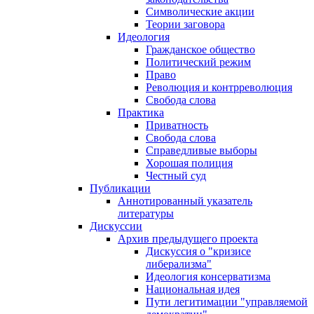
Символические акции
Теории заговора
Идеология
Гражданское общество
Политический режим
Право
Революция и контрреволюция
Свобода слова
Практика
Приватность
Свобода слова
Справедливые выборы
Хорошая полиция
Честный суд
Публикации
Аннотированный указатель
литературы
Дискуссии
Архив предыдущего проекта
Дискуссия о "кризисе
либерализма"
Идеология консерватизма
Национальная идея
Пути легитимации "управляемой