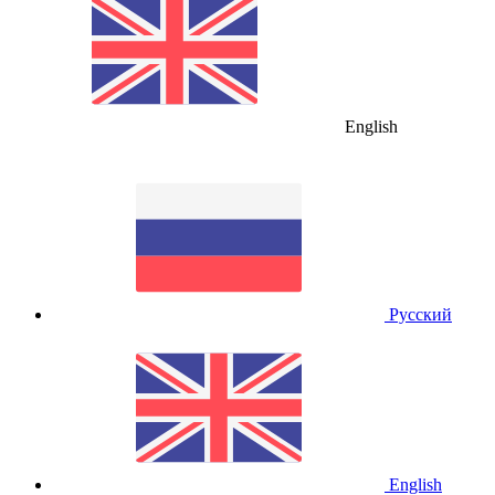
English
Русский
English