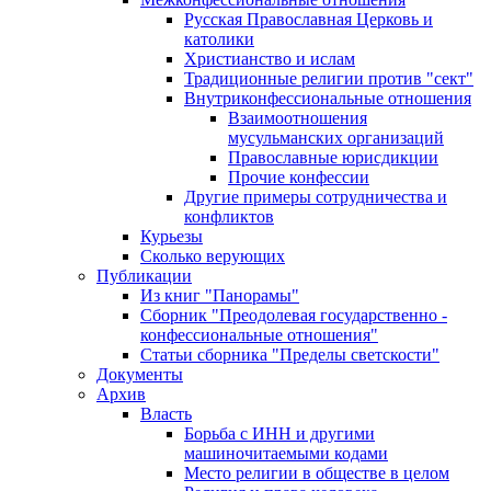
Русская Православная Церковь и
католики
Христианство и ислам
Традиционные религии против "сект"
Внутриконфессиональные отношения
Взаимоотношения
мусульманских организаций
Православные юрисдикции
Прочие конфессии
Другие примеры сотрудничества и
конфликтов
Курьезы
Сколько верующих
Публикации
Из книг "Панорамы"
Сборник "Преодолевая государственно -
конфессиональные отношения"
Статьи сборника "Пределы светскости"
Документы
Архив
Власть
Борьба с ИНН и другими
машиночитаемыми кодами
Место религии в обществе в целом