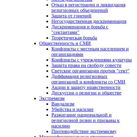
Отказ в регистрации и ликвидация
религиозных объединений
Защита от гонений
Негосударственная дискриминация
Дискриминация и борьба с
"сектантами"
Теоретическая борьба
Общественность и СМИ
Конфликты с местным населением и
организациями
Конфликты с учреждениями культуры
Защита права на свободу совести
Светские организации против "сект"
Диффамация религиозных
организаций и конфликты со СМИ
Акции в защиту нравственности
Дискуссии о религии и обществе
Экстремизм
Вандализм
Убийства и насилие
Разжигание национальной и
религиозной розни и призывы к
насилию
Противодействие экстремизму
Межконфессиональные отношения