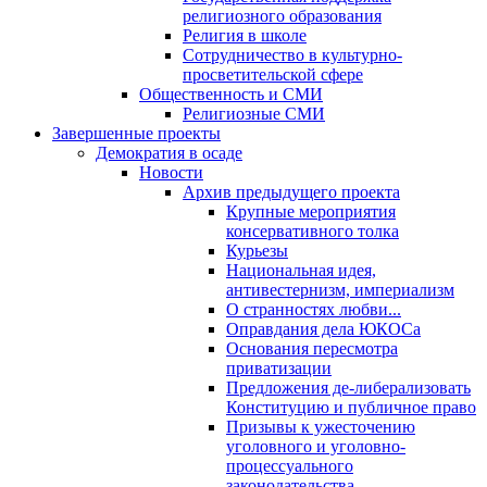
религиозного образования
Религия в школе
Сотрудничество в культурно-
просветительской сфере
Общественность и СМИ
Религиозные СМИ
Завершенные проекты
Демократия в осаде
Новости
Архив предыдущего проекта
Крупные мероприятия
консервативного толка
Курьезы
Национальная идея,
антивестернизм, империализм
О странностях любви...
Оправдания дела ЮКОСа
Основания пересмотра
приватизации
Предложения де-либерализовать
Конституцию и публичное право
Призывы к ужесточению
уголовного и уголовно-
процессуального
законодательства