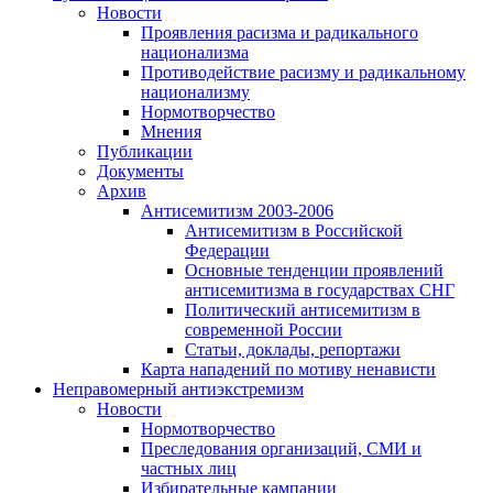
Новости
Проявления расизма и радикального
национализма
Противодействие расизму и радикальному
национализму
Нормотворчество
Мнения
Публикации
Документы
Архив
Антисемитизм 2003-2006
Антисемитизм в Российской
Федерации
Основные тенденции проявлений
антисемитизма в государствах СНГ
Политический антисемитизм в
современной России
Статьи, доклады, репортажи
Карта нападений по мотиву ненависти
Неправомерный антиэкстремизм
Новости
Нормотворчество
Преследования организаций, СМИ и
частных лиц
Избирательные кампании