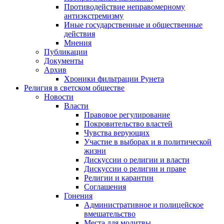
Противодействие неправомерному
антиэкстремизму
Иные государственные и общественные
действия
Мнения
Публикации
Документы
Архив
Хроники фильтрации Рунета
Религия в светском обществе
Новости
Власти
Правовое регулирование
Покровительство властей
Чувства верующих
Участие в выборах и в политической
жизни
Дискуссии о религии и власти
Дискуссии о религии и праве
Религии и карантин
Соглашения
Гонения
Административное и полицейское
вмешательство
Места для молитвы