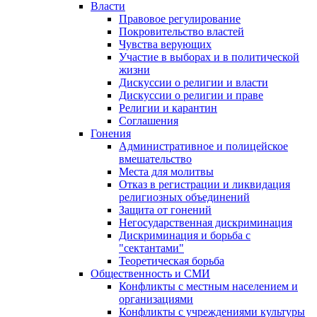
Власти
Правовое регулирование
Покровительство властей
Чувства верующих
Участие в выборах и в политической
жизни
Дискуссии о религии и власти
Дискуссии о религии и праве
Религии и карантин
Соглашения
Гонения
Административное и полицейское
вмешательство
Места для молитвы
Отказ в регистрации и ликвидация
религиозных объединений
Защита от гонений
Негосударственная дискриминация
Дискриминация и борьба с
"сектантами"
Теоретическая борьба
Общественность и СМИ
Конфликты с местным населением и
организациями
Конфликты с учреждениями культуры