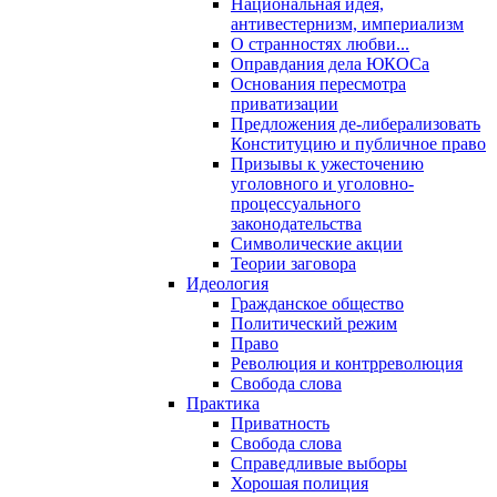
Национальная идея,
антивестернизм, империализм
О странностях любви...
Оправдания дела ЮКОСа
Основания пересмотра
приватизации
Предложения де-либерализовать
Конституцию и публичное право
Призывы к ужесточению
уголовного и уголовно-
процессуального
законодательства
Символические акции
Теории заговора
Идеология
Гражданское общество
Политический режим
Право
Революция и контрреволюция
Свобода слова
Практика
Приватность
Свобода слова
Справедливые выборы
Хорошая полиция