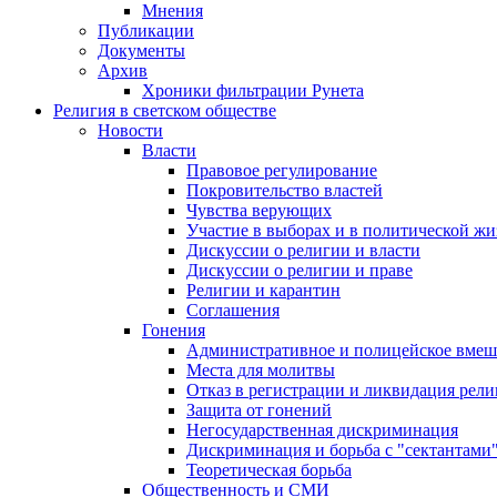
Мнения
Публикации
Документы
Архив
Хроники фильтрации Рунета
Религия в светском обществе
Новости
Власти
Правовое регулирование
Покровительство властей
Чувства верующих
Участие в выборах и в политической ж
Дискуссии о религии и власти
Дискуссии о религии и праве
Религии и карантин
Соглашения
Гонения
Административное и полицейское вмеш
Места для молитвы
Отказ в регистрации и ликвидация рел
Защита от гонений
Негосударственная дискриминация
Дискриминация и борьба с "сектантами
Теоретическая борьба
Общественность и СМИ