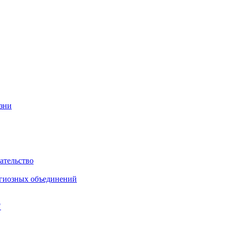
изни
ательство
игиозных объединений
"