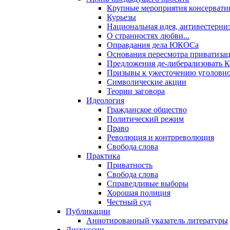
Крупные мероприятия консервати
Курьезы
Национальная идея, антивестерни
О странностях любви...
Оправдания дела ЮКОСа
Основания пересмотра приватиза
Предложения де-либерализовать 
Призывы к ужесточению уголовног
Символические акции
Теории заговора
Идеология
Гражданское общество
Политический режим
Право
Революция и контрреволюция
Свобода слова
Практика
Приватность
Свобода слова
Справедливые выборы
Хорошая полиция
Честный суд
Публикации
Аннотированный указатель литературы
Дискуссии