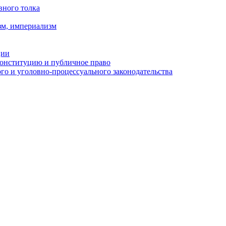
вного толка
зм, империализм
ции
Конституцию и публичное право
о и уголовно-процессуального законодательства