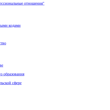
фессиональные отношения"
мыми кодами
ство
ве
го образования
льской сфере