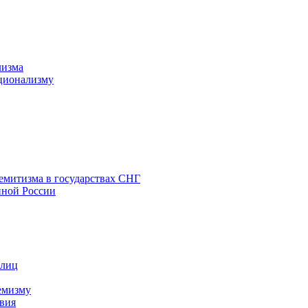
лизма
ционализму
емитизма в государствах СНГ
нной России
 лиц
емизму
вия