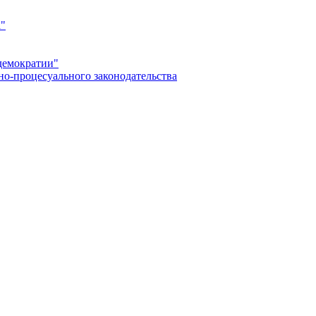
а"
демократии"
но-процесуального законодательства