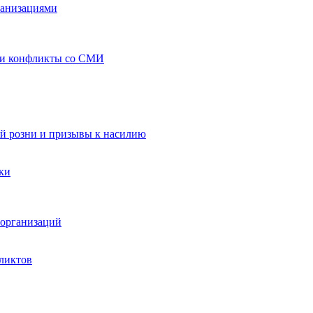
ганизациями
 и конфликты со СМИ
й розни и призывы к насилию
ки
организаций
ликтов