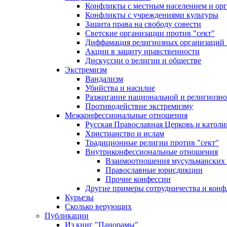
Конфликты с местным населением и ор
Конфликты с учреждениями культуры
Защита права на свободу совести
Светские организации против "сект"
Диффамация религиозных организаций
Акции в защиту нравственности
Дискуссии о религии и обществе
Экстремизм
Вандализм
Убийства и насилие
Разжигание национальной и религиозно
Противодействие экстремизму
Межконфессиональные отношения
Русская Православная Церковь и католи
Христианство и ислам
Традиционные религии против "сект"
Внутриконфессиональные отношения
Взаимоотношения мусульманских 
Православные юрисдикции
Прочие конфессии
Другие примеры сотрудничества и конф
Курьезы
Сколько верующих
Публикации
Из книг "Панорамы"