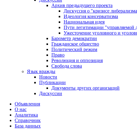
Архив предыдущего проекта
Дискуссия о "кризисе либерализм
Идеология консерватизма
Национальная идея
Пути легитимации "управляемой 
Ужесточение уголовного и уголов
Барометр демократии
Гражданское общество
Политический режим
Право
Революция и оппозиция
Свобода слова
Язык вражды
Новости
Публикации
Документы других организаций
Дискуссии
Объявления
О нас
Аналитика
Справочник
База данных