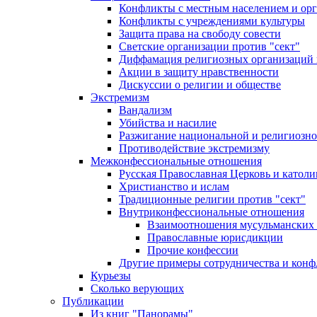
Конфликты с местным населением и ор
Конфликты с учреждениями культуры
Защита права на свободу совести
Светские организации против "сект"
Диффамация религиозных организаций
Акции в защиту нравственности
Дискуссии о религии и обществе
Экстремизм
Вандализм
Убийства и насилие
Разжигание национальной и религиозно
Противодействие экстремизму
Межконфессиональные отношения
Русская Православная Церковь и католи
Христианство и ислам
Традиционные религии против "сект"
Внутриконфессиональные отношения
Взаимоотношения мусульманских 
Православные юрисдикции
Прочие конфессии
Другие примеры сотрудничества и конф
Курьезы
Сколько верующих
Публикации
Из книг "Панорамы"