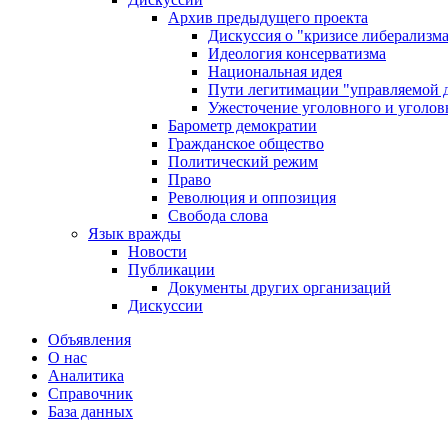
Архив предыдущего проекта
Дискуссия о "кризисе либерализм
Идеология консерватизма
Национальная идея
Пути легитимации "управляемой 
Ужесточение уголовного и уголов
Барометр демократии
Гражданское общество
Политический режим
Право
Революция и оппозиция
Свобода слова
Язык вражды
Новости
Публикации
Документы других организаций
Дискуссии
Объявления
О нас
Аналитика
Справочник
База данных