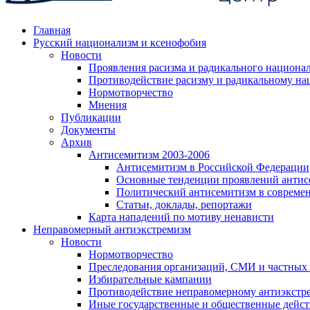
Главная
Русский национализм и ксенофобия
Новости
Проявления расизма и радикального национа
Противодействие расизму и радикальному на
Нормотворчество
Мнения
Публикации
Документы
Архив
Антисемитизм 2003-2006
Антисемитизм в Российской Федерации
Основные тенденции проявлений антис
Политический антисемитизм в совреме
Статьи, доклады, репортажи
Карта нападений по мотиву ненависти
Неправомерный антиэкстремизм
Новости
Нормотворчество
Преследования организаций, СМИ и частных
Избирательные кампании
Противодействие неправомерному антиэкстр
Иные государственные и общественные дейст