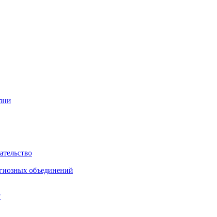
изни
ательство
игиозных объединений
"