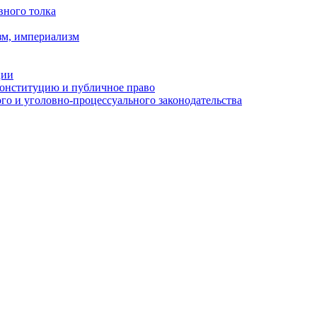
вного толка
зм, империализм
ции
Конституцию и публичное право
о и уголовно-процессуального законодательства