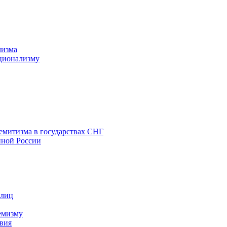
лизма
ционализму
емитизма в государствах СНГ
нной России
 лиц
емизму
вия