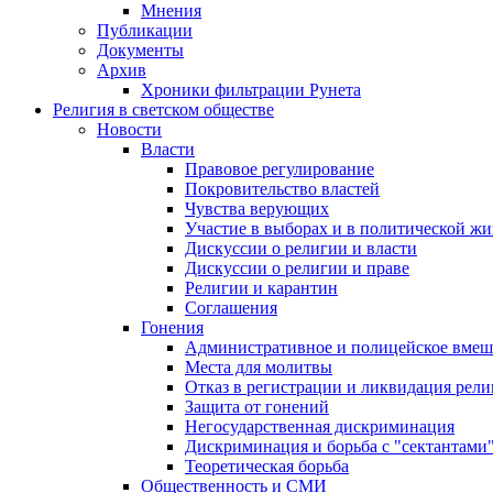
Мнения
Публикации
Документы
Архив
Хроники фильтрации Рунета
Религия в светском обществе
Новости
Власти
Правовое регулирование
Покровительство властей
Чувства верующих
Участие в выборах и в политической ж
Дискуссии о религии и власти
Дискуссии о религии и праве
Религии и карантин
Соглашения
Гонения
Административное и полицейское вмеш
Места для молитвы
Отказ в регистрации и ликвидация рел
Защита от гонений
Негосударственная дискриминация
Дискриминация и борьба с "сектантами
Теоретическая борьба
Общественность и СМИ