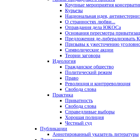
Крупные мероприятия консервати
Курьезы
Национальная идея, антивестерни
О странностях любви...
Оправдания дела ЮКОСа
Основания пересмотра приватиза
Предложения де-либерализовать 
Призывы к ужесточению уголовног
Символические акции
Теории заговора
Идеология
Гражданское общество
Политический режим
Право
Революция и контрреволюция
Свобода слова
Практика
Приватность
Свобода слова
Справедливые выборы
Хорошая полиция
Честный суд
Публикации
Аннотированный указатель литературы
Дискуссии