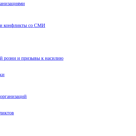
ганизациями
 и конфликты со СМИ
й розни и призывы к насилию
ки
организаций
ликтов