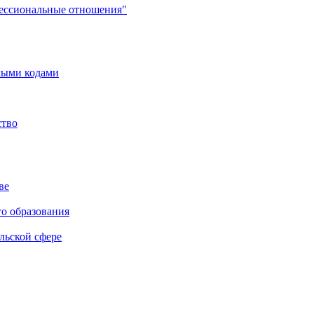
фессиональные отношения"
мыми кодами
ство
ве
го образования
льской сфере