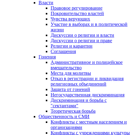
Власти
Правовое регулирование
Покровительство властей
Чувства верующих
Участие в выборах и в политической
жизни
Дискуссии о религии и власти
Дискуссии о религии и праве
Религии и карантин
Соглашения
Гонения
Административное и полицейское
вмешательство
Места для молитвы
Отказ в регистрации и ликвидация
религиозных объединений
Защита от гонений
Негосударственная дискриминация
Дискриминация и борьба с
"сектантами"
Теоретическая борьба
Общественность и СМИ
Конфликты с местным населением и
организациями
Конфликты с учреждениями культуры