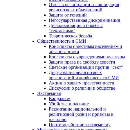
Отказ в регистрации и ликвидация
религиозных объединений
Защита от гонений
Негосударственная дискриминация
Дискриминация и борьба с
"сектантами"
Теоретическая борьба
Общественность и СМИ
Конфликты с местным населением и
организациями
Конфликты с учреждениями культуры
Защита права на свободу совести
Светские организации против "сект"
Диффамация религиозных
организаций и конфликты со СМИ
Акции в защиту нравственности
Дискуссии о религии и обществе
Экстремизм
Вандализм
Убийства и насилие
Разжигание национальной и
религиозной розни и призывы к
насилию
Противодействие экстремизму
Межконфессиональные отношения