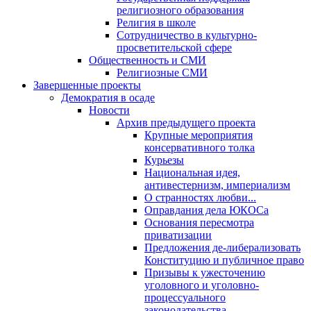
религиозного образования
Религия в школе
Сотрудничество в культурно-
просветительской сфере
Общественность и СМИ
Религиозные СМИ
Завершенные проекты
Демократия в осаде
Новости
Архив предыдущего проекта
Крупные мероприятия
консервативного толка
Курьезы
Национальная идея,
антивестернизм, империализм
О странностях любви...
Оправдания дела ЮКОСа
Основания пересмотра
приватизации
Предложения де-либерализовать
Конституцию и публичное право
Призывы к ужесточению
уголовного и уголовно-
процессуального
законодательства