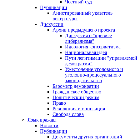
Честный суд
Публикации
Аннотированный указатель
литературы
Дискуссии
Архив предыдущего проекта
Дискуссия о "кризисе
либерализма"
Идеология консерватизма
Национальная идея
Пути легитимации "управляемой
демократии"
Ужесточение уголовного и
уголовно-процесуального
законодательства
Барометр демократии
Гражданское общество
Политический режим
Право
Революция и оппозиция
Свобода слова
Язык вражды
Новости
Публикации
Документы других организаций