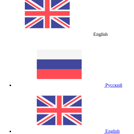
English
Русский
English