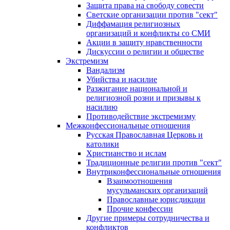
Защита права на свободу совести
Светские организации против "сект"
Диффамация религиозных
организаций и конфликты со СМИ
Акции в защиту нравственности
Дискуссии о религии и обществе
Экстремизм
Вандализм
Убийства и насилие
Разжигание национальной и
религиозной розни и призывы к
насилию
Противодействие экстремизму
Межконфессиональные отношения
Русская Православная Церковь и
католики
Христианство и ислам
Традиционные религии против "сект"
Внутриконфессиональные отношения
Взаимоотношения
мусульманских организаций
Православные юрисдикции
Прочие конфессии
Другие примеры сотрудничества и
конфликтов