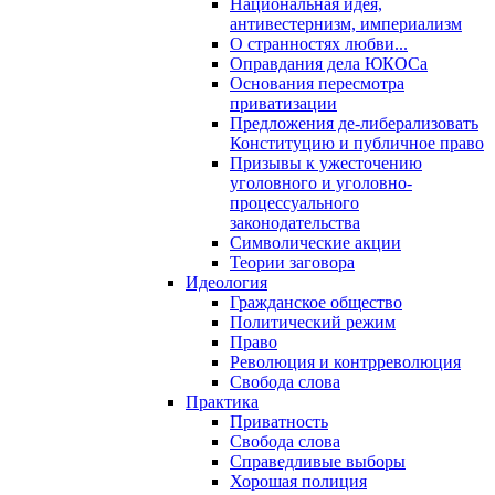
Национальная идея,
антивестернизм, империализм
О странностях любви...
Оправдания дела ЮКОСа
Основания пересмотра
приватизации
Предложения де-либерализовать
Конституцию и публичное право
Призывы к ужесточению
уголовного и уголовно-
процессуального
законодательства
Символические акции
Теории заговора
Идеология
Гражданское общество
Политический режим
Право
Революция и контрреволюция
Свобода слова
Практика
Приватность
Свобода слова
Справедливые выборы
Хорошая полиция