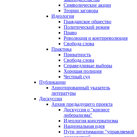
Символические акции
Теории заговора
Идеология
Гражданское общество
Политический режим
Право
Революция и контрреволюция
Свобода слова
Практика
Приватность
Свобода слова
Справедливые выборы
Хорошая полиция
Честный суд
Публикации
Аннотированный указатель
литературы
Дискуссии
Архив предыдущего проекта
Дискуссия о "кризисе
либерализма"
Идеология консерватизма
Национальная идея
Пути легитимации "управляемой