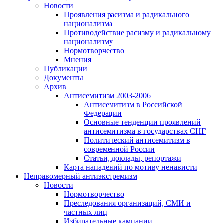
Новости
Проявления расизма и радикального
национализма
Противодействие расизму и радикальному
национализму
Нормотворчество
Мнения
Публикации
Документы
Архив
Антисемитизм 2003-2006
Антисемитизм в Российской
Федерации
Основные тенденции проявлений
антисемитизма в государствах СНГ
Политический антисемитизм в
современной России
Статьи, доклады, репортажи
Карта нападений по мотиву ненависти
Неправомерный антиэкстремизм
Новости
Нормотворчество
Преследования организаций, СМИ и
частных лиц
Избирательные кампании