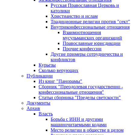
Русская Православная Церковь и
католики
Христианство и ислам
Традиционные религии против "сект"
Внутриконфессиональные отношения
Взаимоотношения
мусульманских организаций
Православные юрисдикции
Прочие конфессии
Другие примеры сотрудничества и
конфликтов
Курьезы
Сколько верующих
Публикации
Из книг "Панорамы"
Сборник "Преодолевая государственно -
конфессиональные отношения"
Статьи сборника "Пределы светскости"
Документы
Архив
Власть
Борьба с ИНН и другими
машиночитаемыми кодами
Место религии в обществе в целом