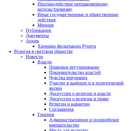
Противодействие неправомерному
антиэкстремизму
Иные государственные и общественные
действия
Мнения
Публикации
Документы
Архив
Хроники фильтрации Рунета
Религия в светском обществе
Новости
Власти
Правовое регулирование
Покровительство властей
Чувства верующих
Участие в выборах и в политической
жизни
Дискуссии о религии и власти
Дискуссии о религии и праве
Религии и карантин
Соглашения
Гонения
Административное и полицейское
вмешательство
Места для молитвы