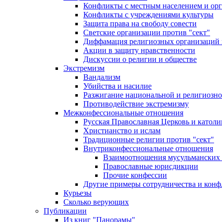
Конфликты с местным населением и ор
Конфликты с учреждениями культуры
Защита права на свободу совести
Светские организации против "сект"
Диффамация религиозных организаций
Акции в защиту нравственности
Дискуссии о религии и обществе
Экстремизм
Вандализм
Убийства и насилие
Разжигание национальной и религиозно
Противодействие экстремизму
Межконфессиональные отношения
Русская Православная Церковь и католи
Христианство и ислам
Традиционные религии против "сект"
Внутриконфессиональные отношения
Взаимоотношения мусульманских 
Православные юрисдикции
Прочие конфессии
Другие примеры сотрудничества и конф
Курьезы
Сколько верующих
Публикации
Из книг "Панорамы"