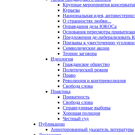
Крупные мероприятия консервати
Курьезы
Национальная идея, антивестерни
О странностях любви...
Оправдания дела ЮКОСа
Основания пересмотра приватиза
Предложения де-либерализовать 
Призывы к ужесточению уголовног
Символические акции
Теории заговора
Идеология
Гражданское общество
Политический режим
Право
Революция и контрреволюция
Свобода слова
Практика
Приватность
Свобода слова
Справедливые выборы
Хорошая полиция
Честный суд
Публикации
Аннотированный указатель литературы
Дискуссии