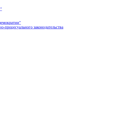
а"
демократии"
но-процесуального законодательства