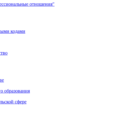
фессиональные отношения"
мыми кодами
ство
ве
го образования
льской сфере