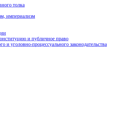
вного толка
зм, империализм
ции
Конституцию и публичное право
о и уголовно-процессуального законодательства