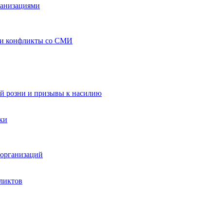
ганизациями
 и конфликты со СМИ
й розни и призывы к насилию
ки
организаций
ликтов