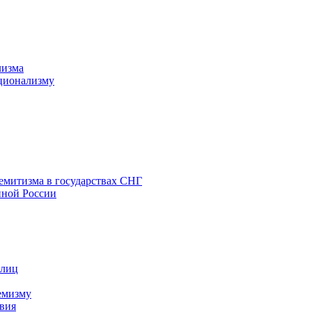
лизма
ционализму
емитизма в государствах СНГ
нной России
 лиц
емизму
вия