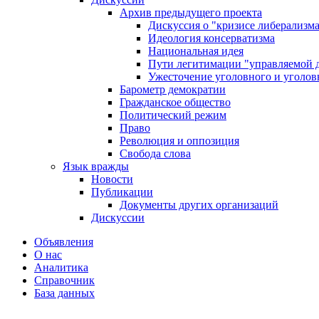
Архив предыдущего проекта
Дискуссия о "кризисе либерализм
Идеология консерватизма
Национальная идея
Пути легитимации "управляемой 
Ужесточение уголовного и уголов
Барометр демократии
Гражданское общество
Политический режим
Право
Революция и оппозиция
Свобода слова
Язык вражды
Новости
Публикации
Документы других организаций
Дискуссии
Объявления
О нас
Аналитика
Справочник
База данных