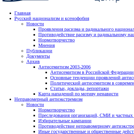
Главная
Русский национализм и ксенофобия
Новости
Проявления расизма и радикального национа
Противодействие расизму и радикальному на
Нормотворчество
Мнения
Публикации
Документы
Архив
Антисемитизм 2003-2006
Антисемитизм в Российской Федерации
Основные тенденции проявлений антис
Политический антисемитизм в совреме
Статьи, доклады, репортажи
Карта нападений по мотиву ненависти
Неправомерный антиэкстремизм
Новости
Нормотворчество
Преследования организаций, СМИ и частных
Избирательные кампании
Противодействие неправомерному антиэкстр
Иные государственные и общественные дейст