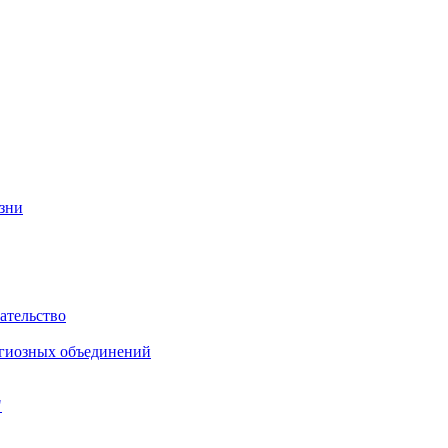
изни
ательство
игиозных объединений
"