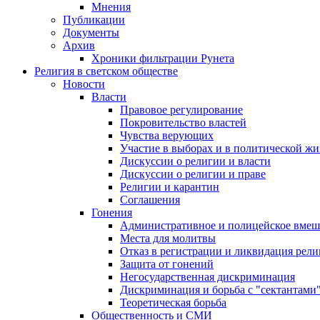
Мнения
Публикации
Документы
Архив
Хроники фильтрации Рунета
Религия в светском обществе
Новости
Власти
Правовое регулирование
Покровительство властей
Чувства верующих
Участие в выборах и в политической ж
Дискуссии о религии и власти
Дискуссии о религии и праве
Религии и карантин
Соглашения
Гонения
Административное и полицейское вмеш
Места для молитвы
Отказ в регистрации и ликвидация рел
Защита от гонений
Негосударственная дискриминация
Дискриминация и борьба с "сектантами
Теоретическая борьба
Общественность и СМИ