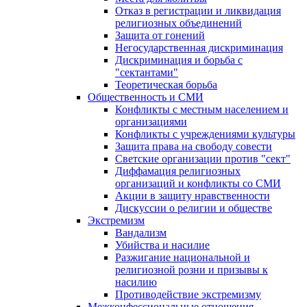
Отказ в регистрации и ликвидация
религиозных объединений
Защита от гонений
Негосударственная дискриминация
Дискриминация и борьба с
"сектантами"
Теоретическая борьба
Общественность и СМИ
Конфликты с местным населением и
организациями
Конфликты с учреждениями культуры
Защита права на свободу совести
Светские организации против "сект"
Диффамация религиозных
организаций и конфликты со СМИ
Акции в защиту нравственности
Дискуссии о религии и обществе
Экстремизм
Вандализм
Убийства и насилие
Разжигание национальной и
религиозной розни и призывы к
насилию
Противодействие экстремизму
Межконфессиональные отношения