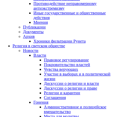
Противодействие неправомерному
антиэкстремизму
Иные государственные и общественные
действия
Мнения
Публикации
Документы
Архив
Хроники фильтрации Рунета
Религия в светском обществе
Новости
Власти
Правовое регулирование
Покровительство властей
Чувства верующих
Участие в выборах и в политической
жизни
Дискуссии о религии и власти
Дискуссии о религии и праве
Религии и карантин
Соглашения
Гонения
Административное и полицейское
вмешательство
Места для молитвы