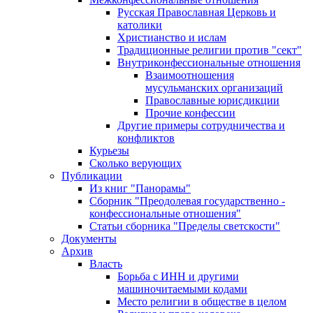
Русская Православная Церковь и
католики
Христианство и ислам
Традиционные религии против "сект"
Внутриконфессиональные отношения
Взаимоотношения
мусульманских организаций
Православные юрисдикции
Прочие конфессии
Другие примеры сотрудничества и
конфликтов
Курьезы
Сколько верующих
Публикации
Из книг "Панорамы"
Сборник "Преодолевая государственно -
конфессиональные отношения"
Статьи сборника "Пределы светскости"
Документы
Архив
Власть
Борьба с ИНН и другими
машиночитаемыми кодами
Место религии в обществе в целом