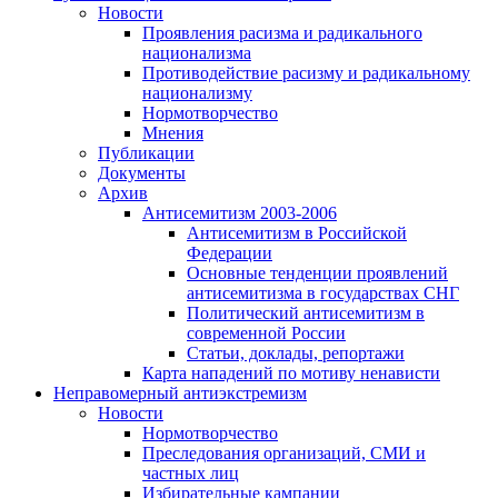
Новости
Проявления расизма и радикального
национализма
Противодействие расизму и радикальному
национализму
Нормотворчество
Мнения
Публикации
Документы
Архив
Антисемитизм 2003-2006
Антисемитизм в Российской
Федерации
Основные тенденции проявлений
антисемитизма в государствах СНГ
Политический антисемитизм в
современной России
Статьи, доклады, репортажи
Карта нападений по мотиву ненависти
Неправомерный антиэкстремизм
Новости
Нормотворчество
Преследования организаций, СМИ и
частных лиц
Избирательные кампании