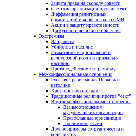
Защита права на свободу совести
Светские организации против "сект"
Диффамация религиозных
организаций и конфликты со СМИ
Акции в защиту нравственности
Дискуссии о религии и обществе
Экстремизм
Вандализм
Убийства и насилие
Разжигание национальной и
религиозной розни и призывы к
насилию
Противодействие экстремизму
Межконфессиональные отношения
Русская Православная Церковь и
католики
Христианство и ислам
Традиционные религии против "сект"
Внутриконфессиональные отношения
Взаимоотношения
мусульманских организаций
Православные юрисдикции
Прочие конфессии
Другие примеры сотрудничества и
конфликтов