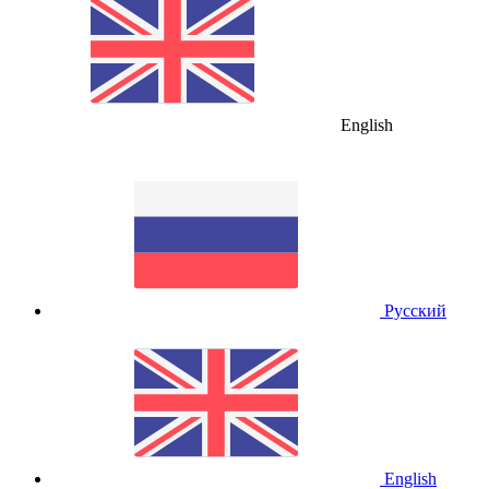
English
Русский
English