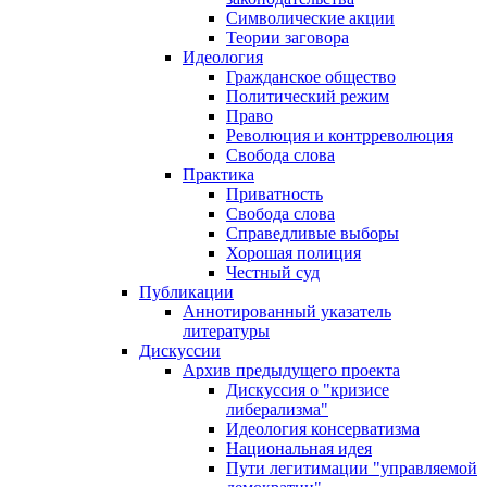
Символические акции
Теории заговора
Идеология
Гражданское общество
Политический режим
Право
Революция и контрреволюция
Свобода слова
Практика
Приватность
Свобода слова
Справедливые выборы
Хорошая полиция
Честный суд
Публикации
Аннотированный указатель
литературы
Дискуссии
Архив предыдущего проекта
Дискуссия о "кризисе
либерализма"
Идеология консерватизма
Национальная идея
Пути легитимации "управляемой