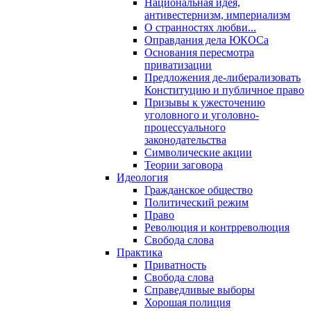
Национальная идея,
антивестернизм, империализм
О странностях любви...
Оправдания дела ЮКОСа
Основания пересмотра
приватизации
Предложения де-либерализовать
Конституцию и публичное право
Призывы к ужесточению
уголовного и уголовно-
процессуального
законодательства
Символические акции
Теории заговора
Идеология
Гражданское общество
Политический режим
Право
Революция и контрреволюция
Свобода слова
Практика
Приватность
Свобода слова
Справедливые выборы
Хорошая полиция