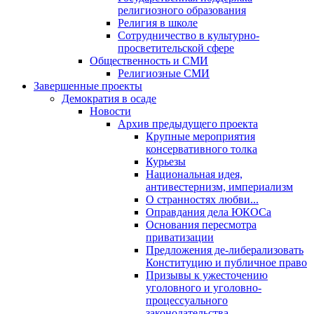
религиозного образования
Религия в школе
Сотрудничество в культурно-
просветительской сфере
Общественность и СМИ
Религиозные СМИ
Завершенные проекты
Демократия в осаде
Новости
Архив предыдущего проекта
Крупные мероприятия
консервативного толка
Курьезы
Национальная идея,
антивестернизм, империализм
О странностях любви...
Оправдания дела ЮКОСа
Основания пересмотра
приватизации
Предложения де-либерализовать
Конституцию и публичное право
Призывы к ужесточению
уголовного и уголовно-
процессуального
законодательства