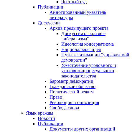
Честный суд
Публикации
Аннотированный указатель
литературы
Дискуссии
Архив предыдущего проекта
Дискуссия о "кризисе
либерализма"
Идеология консерватизма
Национальная идея
Пути легитимации "управляемой
демократии"
Ужесточение уголовного и
уголовно-процесуального
законодательства
Барометр демократии
Гражданское общество
Политический режим
Право
Революция и оппозиция
Свобода слова
Язык вражды
Новости
Публикации
Документы других организаций