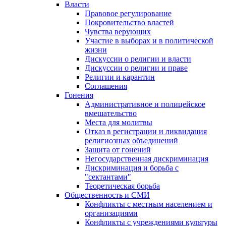
Власти
Правовое регулирование
Покровительство властей
Чувства верующих
Участие в выборах и в политической
жизни
Дискуссии о религии и власти
Дискуссии о религии и праве
Религии и карантин
Соглашения
Гонения
Административное и полицейское
вмешательство
Места для молитвы
Отказ в регистрации и ликвидация
религиозных объединений
Защита от гонений
Негосударственная дискриминация
Дискриминация и борьба с
"сектантами"
Теоретическая борьба
Общественность и СМИ
Конфликты с местным населением и
организациями
Конфликты с учреждениями культуры