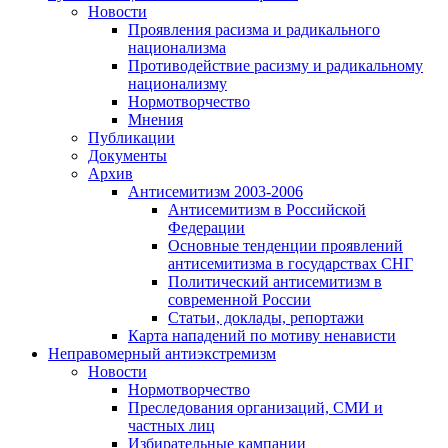
Новости
Проявления расизма и радикального
национализма
Противодействие расизму и радикальному
национализму
Нормотворчество
Мнения
Публикации
Документы
Архив
Антисемитизм 2003-2006
Антисемитизм в Российской
Федерации
Основные тенденции проявлений
антисемитизма в государствах СНГ
Политический антисемитизм в
современной России
Статьи, доклады, репортажи
Карта нападений по мотиву ненависти
Неправомерный антиэкстремизм
Новости
Нормотворчество
Преследования организаций, СМИ и
частных лиц
Избирательные кампании