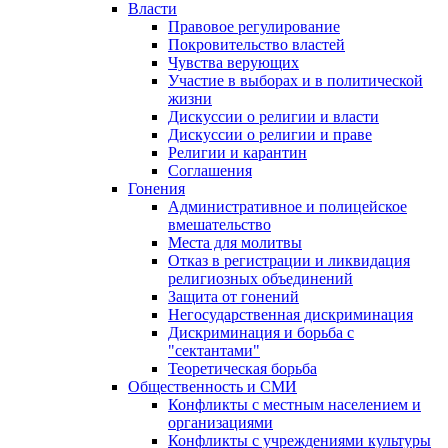
Власти
Правовое регулирование
Покровительство властей
Чувства верующих
Участие в выборах и в политической
жизни
Дискуссии о религии и власти
Дискуссии о религии и праве
Религии и карантин
Соглашения
Гонения
Административное и полицейское
вмешательство
Места для молитвы
Отказ в регистрации и ликвидация
религиозных объединений
Защита от гонений
Негосударственная дискриминация
Дискриминация и борьба с
"сектантами"
Теоретическая борьба
Общественность и СМИ
Конфликты с местным населением и
организациями
Конфликты с учреждениями культуры