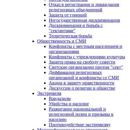
Отказ в регистрации и ликвидация
религиозных объединений
Защита от гонений
Негосударственная дискриминация
Дискриминация и борьба с
"сектантами"
Теоретическая борьба
Общественность и СМИ
Конфликты с местным населением и
организациями
Конфликты с учреждениями культуры
Защита права на свободу совести
Светские организации против "сект"
Диффамация религиозных
организаций и конфликты со СМИ
Акции в защиту нравственности
Дискуссии о религии и обществе
Экстремизм
Вандализм
Убийства и насилие
Разжигание национальной и
религиозной розни и призывы к
насилию
Противодействие экстремизму
Межконфессиональные отношения