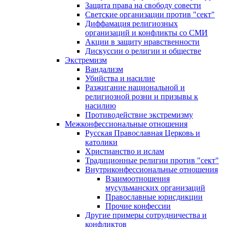
Защита права на свободу совести
Светские организации против "сект"
Диффамация религиозных
организаций и конфликты со СМИ
Акции в защиту нравственности
Дискуссии о религии и обществе
Экстремизм
Вандализм
Убийства и насилие
Разжигание национальной и
религиозной розни и призывы к
насилию
Противодействие экстремизму
Межконфессиональные отношения
Русская Православная Церковь и
католики
Христианство и ислам
Традиционные религии против "сект"
Внутриконфессиональные отношения
Взаимоотношения
мусульманских организаций
Православные юрисдикции
Прочие конфессии
Другие примеры сотрудничества и
конфликтов