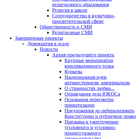
религиозного образования
Религия в школе
Сотрудничество в культурно-
просветительской сфере
Общественность и СМИ
Религиозные СМИ
Завершенные проекты
Демократия в осаде
Новости
Архив предыдущего проекта
Крупные мероприятия
консервативного толка
Курьезы
Национальная идея,
антивестернизм, империализм
О странностях любви...
Оправдания дела ЮКОСа
Основания пересмотра
приватизации
Предложения де-либерализовать
Конституцию и публичное право
Призывы к ужесточению
уголовного и уголовно-
процессуального
законодательства