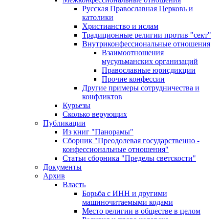
Русская Православная Церковь и
католики
Христианство и ислам
Традиционные религии против "сект"
Внутриконфессиональные отношения
Взаимоотношения
мусульманских организаций
Православные юрисдикции
Прочие конфессии
Другие примеры сотрудничества и
конфликтов
Курьезы
Сколько верующих
Публикации
Из книг "Панорамы"
Сборник "Преодолевая государственно -
конфессиональные отношения"
Статьи сборника "Пределы светскости"
Документы
Архив
Власть
Борьба с ИНН и другими
машиночитаемыми кодами
Место религии в обществе в целом