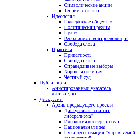
Символические акции
Теории заговора
Идеология
Гражданское общество
Политический режим
Право
Революция и контрреволюция
Свобода слова
Практика
Приватность
Свобода слова
Справедливые выборы
Хорошая полиция
Честный суд
Публикации
Аннотированный указатель
литературы
Дискуссии
Архив предыдущего проекта
Дискуссия о "кризисе
либерализма"
Идеология консерватизма
Национальная идея
Пути легитимации "управляемой