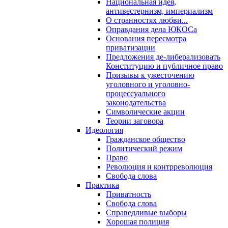
Национальная идея,
антивестернизм, империализм
О странностях любви...
Оправдания дела ЮКОСа
Основания пересмотра
приватизации
Предложения де-либерализовать
Конституцию и публичное право
Призывы к ужесточению
уголовного и уголовно-
процессуального
законодательства
Символические акции
Теории заговора
Идеология
Гражданское общество
Политический режим
Право
Революция и контрреволюция
Свобода слова
Практика
Приватность
Свобода слова
Справедливые выборы
Хорошая полиция