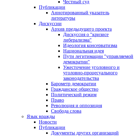
Честный суд
Публикации
Аннотированный указатель
литературы
Дискуссии
Архив предыдущего проекта
Дискуссия о "кризисе
либерализма"
Идеология консерватизма
Национальная идея
Пути легитимации "управляемой
демократии"
Ужесточение уголовного и
уголовно-процесуального
законодательства
Барометр демократии
Гражданское общество
Политический режим
Право
Революция и оппозиция
Свобода слова
Язык вражды
Новости
Публикации
Документы других организаций