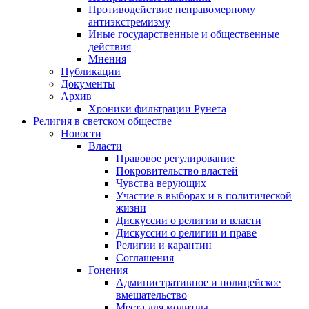
Противодействие неправомерному
антиэкстремизму
Иные государственные и общественные
действия
Мнения
Публикации
Документы
Архив
Хроники фильтрации Рунета
Религия в светском обществе
Новости
Власти
Правовое регулирование
Покровительство властей
Чувства верующих
Участие в выборах и в политической
жизни
Дискуссии о религии и власти
Дискуссии о религии и праве
Религии и карантин
Соглашения
Гонения
Административное и полицейское
вмешательство
Места для молитвы