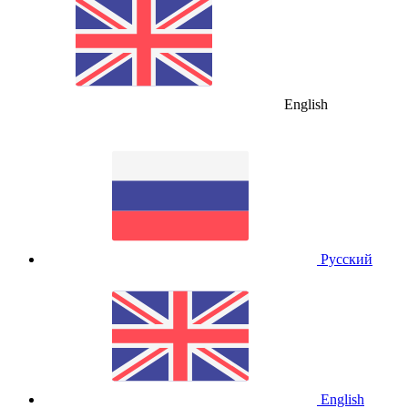
English
Русский
English