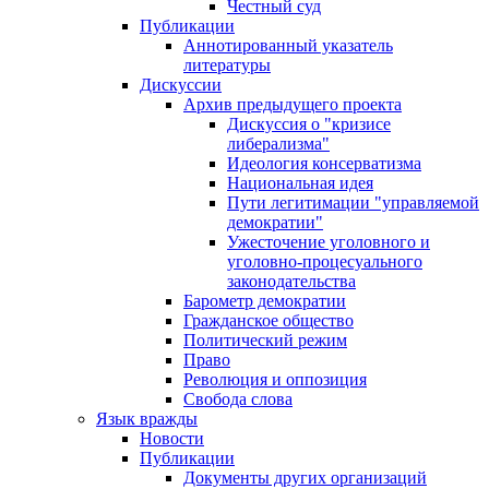
Честный суд
Публикации
Аннотированный указатель
литературы
Дискуссии
Архив предыдущего проекта
Дискуссия о "кризисе
либерализма"
Идеология консерватизма
Национальная идея
Пути легитимации "управляемой
демократии"
Ужесточение уголовного и
уголовно-процесуального
законодательства
Барометр демократии
Гражданское общество
Политический режим
Право
Революция и оппозиция
Свобода слова
Язык вражды
Новости
Публикации
Документы других организаций