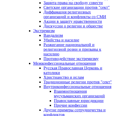
Защита права на свободу совести
Светские организации против "сект"
Диффамация религиозных
организаций и конфликты со СМИ
Акции в защиту нравственности
Дискуссии о религии и обществе
Экстремизм
Вандализм
Убийства и насилие
Разжигание национальной и
религиозной розни и призывы к
насилию
Противодействие экстремизму
Межконфессиональные отношения
Русская Православная Церковь и
католики
Христианство и ислам
Традиционные религии против "сект"
Внутриконфессиональные отношения
Взаимоотношения
мусульманских организаций
Православные юрисдикции
Прочие конфессии
Другие примеры сотрудничества и
конфликтов