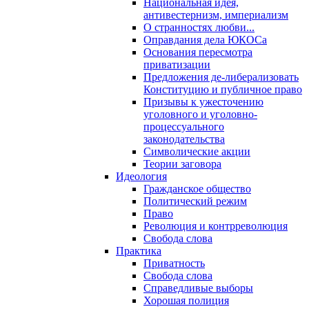
Национальная идея,
антивестернизм, империализм
О странностях любви...
Оправдания дела ЮКОСа
Основания пересмотра
приватизации
Предложения де-либерализовать
Конституцию и публичное право
Призывы к ужесточению
уголовного и уголовно-
процессуального
законодательства
Символические акции
Теории заговора
Идеология
Гражданское общество
Политический режим
Право
Революция и контрреволюция
Свобода слова
Практика
Приватность
Свобода слова
Справедливые выборы
Хорошая полиция