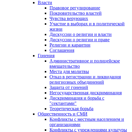
Власти
Правовое регулирование
Покровительство властей
Чувства верующих
Участие в выборах и в политической
жизни
Дискуссии о религии и власти
Дискуссии о религии и праве
Религии и карантин
Соглашения
Гонения
Административное и полицейское
вмешательство
Места для молитвы
Отказ в регистрации и ликвидация
религиозных объединений
Защита от гонений
Негосударственная дискриминация
Дискриминация и борьба с
"сектантами"
Теоретическая борьба
Общественность и СМИ
Конфликты с местным населением и
организациями
Конфликты с учреждениями культуры