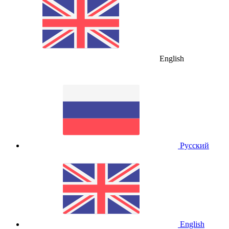
English
Русский
English