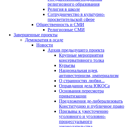
религиозного образования
Религия в школе
Сотрудничество в культурно-
просветительской сфере
Общественность и СМИ
Религиозные СМИ
Завершенные проекты
Демократия в осаде
Новости
Архив предыдущего проекта
Крупные мероприятия
консервативного толка
Курьезы
Национальная идея,
антивестернизм, империализм
О странностях любви...
Оправдания дела ЮКОСа
Основания пересмотра
приватизации
Предложения де-либерализовать
Конституцию и публичное право
Призывы к ужесточению
уголовного и уголовно-
процессуального
законодательства