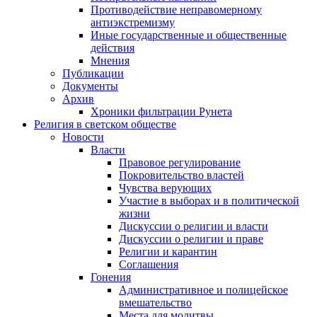
Противодействие неправомерному
антиэкстремизму
Иные государственные и общественные
действия
Мнения
Публикации
Документы
Архив
Хроники фильтрации Рунета
Религия в светском обществе
Новости
Власти
Правовое регулирование
Покровительство властей
Чувства верующих
Участие в выборах и в политической
жизни
Дискуссии о религии и власти
Дискуссии о религии и праве
Религии и карантин
Соглашения
Гонения
Административное и полицейское
вмешательство
Места для молитвы