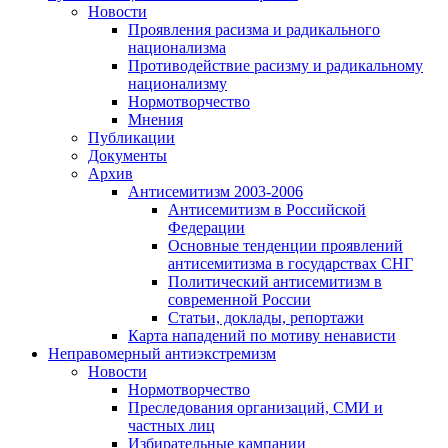
Новости
Проявления расизма и радикального
национализма
Противодействие расизму и радикальному
национализму
Нормотворчество
Мнения
Публикации
Документы
Архив
Антисемитизм 2003-2006
Антисемитизм в Российской
Федерации
Основные тенденции проявлений
антисемитизма в государствах СНГ
Политический антисемитизм в
современной России
Статьи, доклады, репортажи
Карта нападений по мотиву ненависти
Неправомерный антиэкстремизм
Новости
Нормотворчество
Преследования организаций, СМИ и
частных лиц
Избирательные кампании