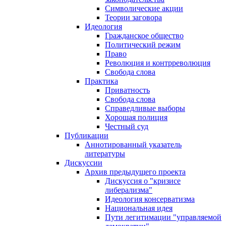
Символические акции
Теории заговора
Идеология
Гражданское общество
Политический режим
Право
Революция и контрреволюция
Свобода слова
Практика
Приватность
Свобода слова
Справедливые выборы
Хорошая полиция
Честный суд
Публикации
Аннотированный указатель
литературы
Дискуссии
Архив предыдущего проекта
Дискуссия о "кризисе
либерализма"
Идеология консерватизма
Национальная идея
Пути легитимации "управляемой