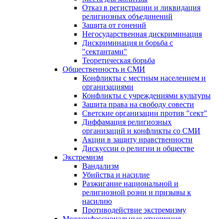
Отказ в регистрации и ликвидация
религиозных объединений
Защита от гонений
Негосударственная дискриминация
Дискриминация и борьба с
"сектантами"
Теоретическая борьба
Общественность и СМИ
Конфликты с местным населением и
организациями
Конфликты с учреждениями культуры
Защита права на свободу совести
Светские организации против "сект"
Диффамация религиозных
организаций и конфликты со СМИ
Акции в защиту нравственности
Дискуссии о религии и обществе
Экстремизм
Вандализм
Убийства и насилие
Разжигание национальной и
религиозной розни и призывы к
насилию
Противодействие экстремизму
Межконфессиональные отношения