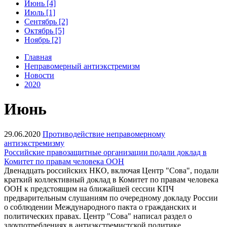
Июнь [4]
Июль [1]
Сентябрь [2]
Октябрь [5]
Ноябрь [2]
Главная
Неправомерный антиэкстремизм
Новости
2020
Июнь
29.06.2020
Противодействие неправомерному
антиэкстремизму
Российские правозащитные организации подали доклад в
Комитет по правам человека ООН
Двенадцать российских НКО, включая Центр "Сова", подали
краткий коллективный доклад в Комитет по правам человека
ООН к предстоящим на ближайшей сессии КПЧ
предварительным слушаниям по очередному докладу России
о соблюдении Международного пакта о гражданских и
политических правах. Центр "Сова" написал раздел о
злоупотреблениях в антиэкстремистской политике.