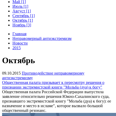
Май [1]
Июль [1]
Август [1]
Сентябрь [1]
Октябрь [1]
Ноябрь [3]
Главная
Неправомерный антиэкстремизм
Новости
2015
Октябрь
09.10.2015
Противодействие неправомерному
антиэкстремизму
Общественная палата призывает к пересмотру решения о
признании экстремистской книги "Мольба (дуа) к богу"
Общественная палата Российской Федерации выпустила
заявление относительно решения Южно-Сахалинского суда,
признавшего экстремистской книгу "Мольба (дуа) к богу): ее
назначение и место в исламе", которое вызвало большой
общественный резонанс.