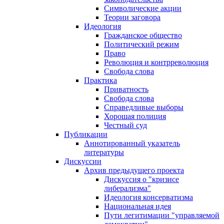
Символические акции
Теории заговора
Идеология
Гражданское общество
Политический режим
Право
Революция и контрреволюция
Свобода слова
Практика
Приватность
Свобода слова
Справедливые выборы
Хорошая полиция
Честный суд
Публикации
Аннотированный указатель
литературы
Дискуссии
Архив предыдущего проекта
Дискуссия о "кризисе
либерализма"
Идеология консерватизма
Национальная идея
Пути легитимации "управляемой