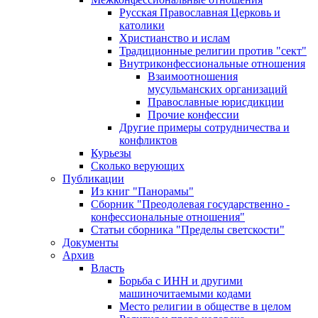
Русская Православная Церковь и
католики
Христианство и ислам
Традиционные религии против "сект"
Внутриконфессиональные отношения
Взаимоотношения
мусульманских организаций
Православные юрисдикции
Прочие конфессии
Другие примеры сотрудничества и
конфликтов
Курьезы
Сколько верующих
Публикации
Из книг "Панорамы"
Сборник "Преодолевая государственно -
конфессиональные отношения"
Статьи сборника "Пределы светскости"
Документы
Архив
Власть
Борьба с ИНН и другими
машиночитаемыми кодами
Место религии в обществе в целом