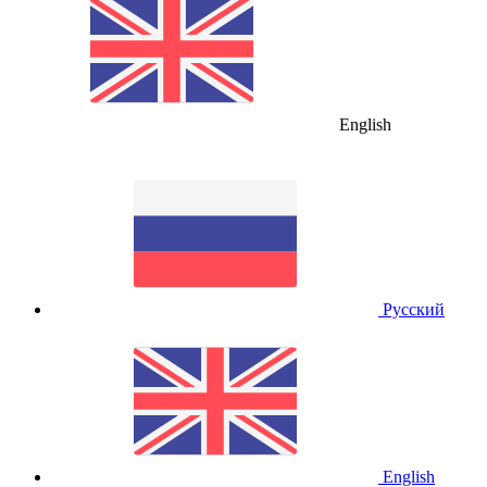
English
Русский
English