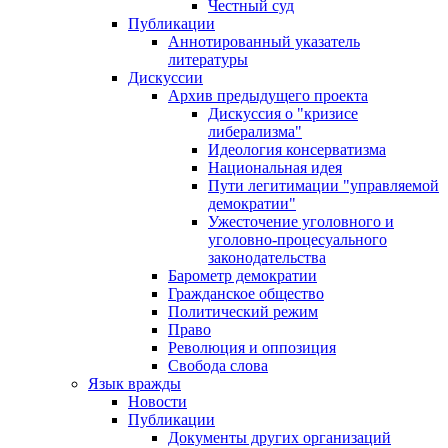
Честный суд
Публикации
Аннотированный указатель
литературы
Дискуссии
Архив предыдущего проекта
Дискуссия о "кризисе
либерализма"
Идеология консерватизма
Национальная идея
Пути легитимации "управляемой
демократии"
Ужесточение уголовного и
уголовно-процесуального
законодательства
Барометр демократии
Гражданское общество
Политический режим
Право
Революция и оппозиция
Свобода слова
Язык вражды
Новости
Публикации
Документы других организаций