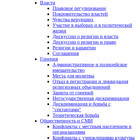
Власти
Правовое регулирование
Покровительство властей
Чувства верующих
Участие в выборах и в политической
жизни
Дискуссии о религии и власти
Дискуссии о религии и праве
Религии и карантин
Соглашения
Гонения
Административное и полицейское
вмешательство
Места для молитвы
Отказ в регистрации и ликвидация
религиозных объединений
Защита от гонений
Негосударственная дискриминация
Дискриминация и борьба с
"сектантами"
Теоретическая борьба
Общественность и СМИ
Конфликты с местным населением и
организациями
Конфликты с учреждениями культуры