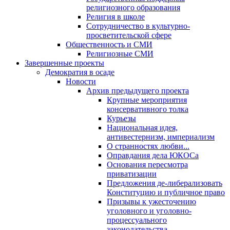
религиозного образования
Религия в школе
Сотрудничество в культурно-
просветительской сфере
Общественность и СМИ
Религиозные СМИ
Завершенные проекты
Демократия в осаде
Новости
Архив предыдущего проекта
Крупные мероприятия
консервативного толка
Курьезы
Национальная идея,
антивестернизм, империализм
О странностях любви...
Оправдания дела ЮКОСа
Основания пересмотра
приватизации
Предложения де-либерализовать
Конституцию и публичное право
Призывы к ужесточению
уголовного и уголовно-
процессуального
законодательства