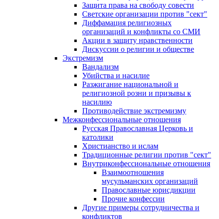
Защита права на свободу совести
Светские организации против "сект"
Диффамация религиозных
организаций и конфликты со СМИ
Акции в защиту нравственности
Дискуссии о религии и обществе
Экстремизм
Вандализм
Убийства и насилие
Разжигание национальной и
религиозной розни и призывы к
насилию
Противодействие экстремизму
Межконфессиональные отношения
Русская Православная Церковь и
католики
Христианство и ислам
Традиционные религии против "сект"
Внутриконфессиональные отношения
Взаимоотношения
мусульманских организаций
Православные юрисдикции
Прочие конфессии
Другие примеры сотрудничества и
конфликтов