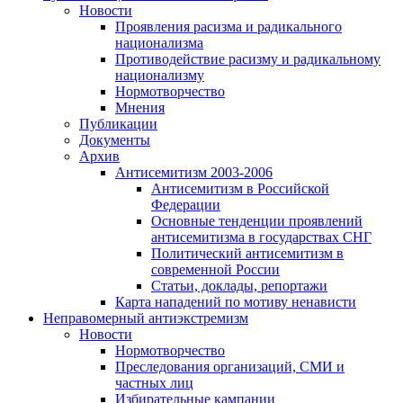
Новости
Проявления расизма и радикального
национализма
Противодействие расизму и радикальному
национализму
Нормотворчество
Мнения
Публикации
Документы
Архив
Антисемитизм 2003-2006
Антисемитизм в Российской
Федерации
Основные тенденции проявлений
антисемитизма в государствах СНГ
Политический антисемитизм в
современной России
Статьи, доклады, репортажи
Карта нападений по мотиву ненависти
Неправомерный антиэкстремизм
Новости
Нормотворчество
Преследования организаций, СМИ и
частных лиц
Избирательные кампании