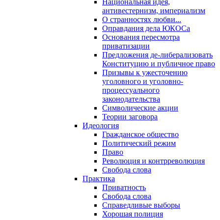
Национальная идея,
антивестернизм, империализм
О странностях любви...
Оправдания дела ЮКОСа
Основания пересмотра
приватизации
Предложения де-либерализовать
Конституцию и публичное право
Призывы к ужесточению
уголовного и уголовно-
процессуального
законодательства
Символические акции
Теории заговора
Идеология
Гражданское общество
Политический режим
Право
Революция и контрреволюция
Свобода слова
Практика
Приватность
Свобода слова
Справедливые выборы
Хорошая полиция