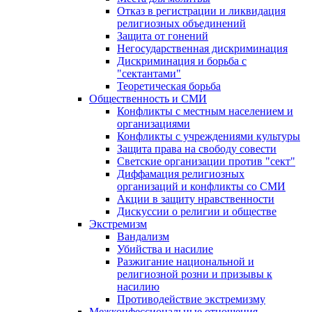
Отказ в регистрации и ликвидация
религиозных объединений
Защита от гонений
Негосударственная дискриминация
Дискриминация и борьба с
"сектантами"
Теоретическая борьба
Общественность и СМИ
Конфликты с местным населением и
организациями
Конфликты с учреждениями культуры
Защита права на свободу совести
Светские организации против "сект"
Диффамация религиозных
организаций и конфликты со СМИ
Акции в защиту нравственности
Дискуссии о религии и обществе
Экстремизм
Вандализм
Убийства и насилие
Разжигание национальной и
религиозной розни и призывы к
насилию
Противодействие экстремизму
Межконфессиональные отношения