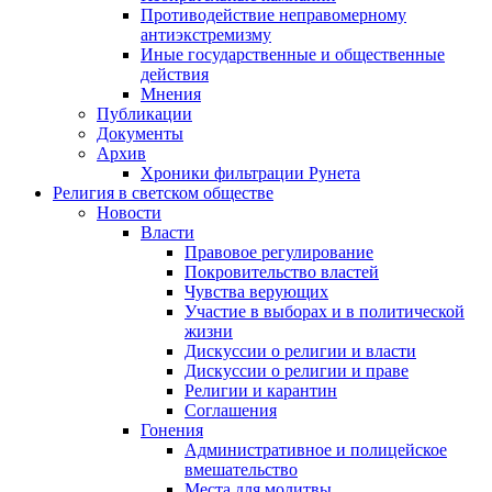
Противодействие неправомерному
антиэкстремизму
Иные государственные и общественные
действия
Мнения
Публикации
Документы
Архив
Хроники фильтрации Рунета
Религия в светском обществе
Новости
Власти
Правовое регулирование
Покровительство властей
Чувства верующих
Участие в выборах и в политической
жизни
Дискуссии о религии и власти
Дискуссии о религии и праве
Религии и карантин
Соглашения
Гонения
Административное и полицейское
вмешательство
Места для молитвы