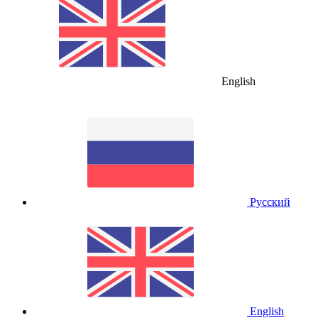
English
Русский
English