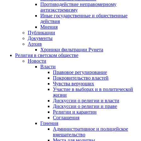
Противодействие неправомерному
антиэкстремизму
Иные государственные и общественные
действия
Мнения
Публикации
Документы
Архив
Хроники фильтрации Рунета
Религия в светском обществе
Новости
Власти
Правовое регулирование
Покровительство властей
Чувства верующих
Участие в выборах и в политической
жизни
Дискуссии о религии и власти
Дискуссии о религии и праве
Религии и карантин
Соглашения
Гонения
Административное и полицейское
вмешательство
Места для молитвы