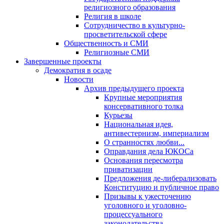
религиозного образования
Религия в школе
Сотрудничество в культурно-
просветительской сфере
Общественность и СМИ
Религиозные СМИ
Завершенные проекты
Демократия в осаде
Новости
Архив предыдущего проекта
Крупные мероприятия
консервативного толка
Курьезы
Национальная идея,
антивестернизм, империализм
О странностях любви...
Оправдания дела ЮКОСа
Основания пересмотра
приватизации
Предложения де-либерализовать
Конституцию и публичное право
Призывы к ужесточению
уголовного и уголовно-
процессуального
законодательства