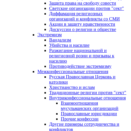
Защита права на свободу совести
Светские организации против "сект"
Диффамация религиозных
организаций и конфликты со СМИ
Акции в защиту нравственности
Дискуссии о религии и обществе
Экстремизм
Вандализм
Убийства и насилие
Разжигание национальной и
религиозной розни и призывы к
насилию
Противодействие экстремизму
Межконфессиональные отношения
Русская Православная Церковь и
католики
Христианство и ислам
Традиционные религии против "сект"
Внутриконфессиональные отношения
Взаимоотношения
мусульманских организаций
Православные юрисдикции
Прочие конфессии
Другие примеры сотрудничества и
конфликтов