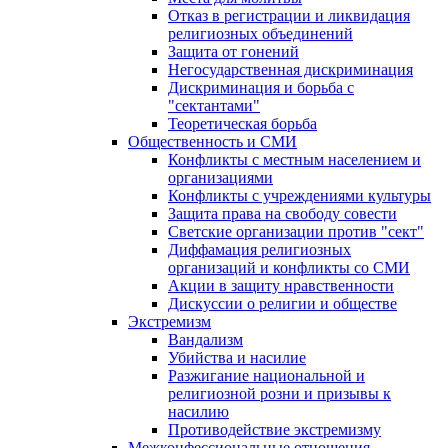
Отказ в регистрации и ликвидация
религиозных объединений
Защита от гонений
Негосударственная дискриминация
Дискриминация и борьба с
"сектантами"
Теоретическая борьба
Общественность и СМИ
Конфликты с местным населением и
организациями
Конфликты с учреждениями культуры
Защита права на свободу совести
Светские организации против "сект"
Диффамация религиозных
организаций и конфликты со СМИ
Акции в защиту нравственности
Дискуссии о религии и обществе
Экстремизм
Вандализм
Убийства и насилие
Разжигание национальной и
религиозной розни и призывы к
насилию
Противодействие экстремизму
Межконфессиональные отношения