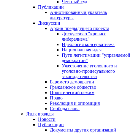
Честный суд
Публикации
Аннотированный указатель
литературы
Дискуссии
Архив предыдущего проекта
Дискуссия о "кризисе
либерализма"
Идеология консерватизма
Национальная идея
Пути легитимации "управляемой
демократии"
Ужесточение уголовного и
уголовно-процесуального
законодательства
Барометр демократии
Гражданское общество
Политический режим
Право
Революция и оппозиция
Свобода слова
Язык вражды
Новости
Публикации
Документы других организаций