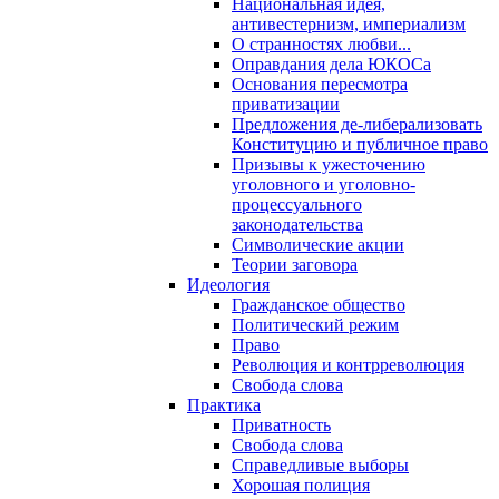
Национальная идея,
антивестернизм, империализм
О странностях любви...
Оправдания дела ЮКОСа
Основания пересмотра
приватизации
Предложения де-либерализовать
Конституцию и публичное право
Призывы к ужесточению
уголовного и уголовно-
процессуального
законодательства
Символические акции
Теории заговора
Идеология
Гражданское общество
Политический режим
Право
Революция и контрреволюция
Свобода слова
Практика
Приватность
Свобода слова
Справедливые выборы
Хорошая полиция