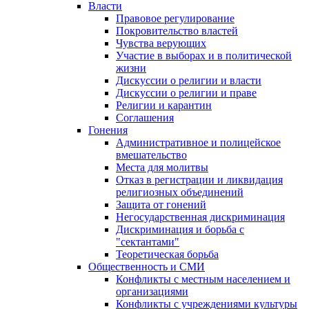
Власти
Правовое регулирование
Покровительство властей
Чувства верующих
Участие в выборах и в политической
жизни
Дискуссии о религии и власти
Дискуссии о религии и праве
Религии и карантин
Соглашения
Гонения
Административное и полицейское
вмешательство
Места для молитвы
Отказ в регистрации и ликвидация
религиозных объединений
Защита от гонений
Негосударственная дискриминация
Дискриминация и борьба с
"сектантами"
Теоретическая борьба
Общественность и СМИ
Конфликты с местным населением и
организациями
Конфликты с учреждениями культуры