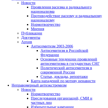
Новости
Проявления расизма и радикального
национализма
Противодействие расизму и радикальному
национализму
Нормотворчество
Мнения
Публикации
Документы
Архив
Антисемитизм 2003-2006
Антисемитизм в Российской
Федерации
Основные тенденции проявлений
антисемитизма в государствах СНГ
Политический антисемитизм в
современной России
Статьи, доклады, репортажи
Карта нападений по мотиву ненависти
Неправомерный антиэкстремизм
Новости
Нормотворчество
Преследования организаций, СМИ и
частных лиц
Избирательные кампании