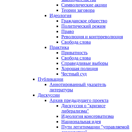
Символические акции
Теории заговора
Идеология
Гражданское общество
Политический режим
Право
Революция и контрреволюция
Свобода слова
Практика
Приватность
Свобода слова
Справедливые выборы
Хорошая полиция
Честный суд
Публикации
Аннотированный указатель
литературы
Дискуссии
Архив предыдущего проекта
Дискуссия о "кризисе
либерализма"
Идеология консерватизма
Национальная идея
Пути легитимации "управляемой