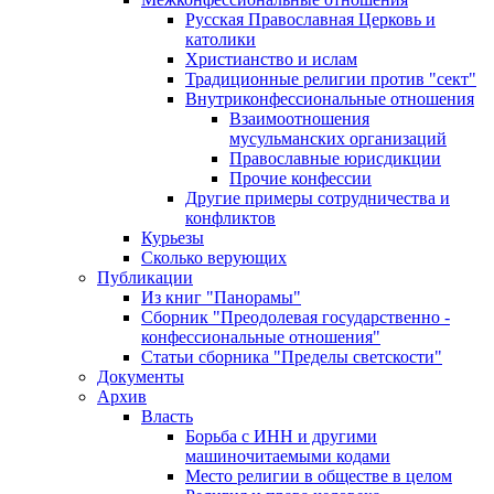
Русская Православная Церковь и
католики
Христианство и ислам
Традиционные религии против "сект"
Внутриконфессиональные отношения
Взаимоотношения
мусульманских организаций
Православные юрисдикции
Прочие конфессии
Другие примеры сотрудничества и
конфликтов
Курьезы
Сколько верующих
Публикации
Из книг "Панорамы"
Сборник "Преодолевая государственно -
конфессиональные отношения"
Статьи сборника "Пределы светскости"
Документы
Архив
Власть
Борьба с ИНН и другими
машиночитаемыми кодами
Место религии в обществе в целом