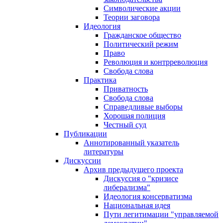
Символические акции
Теории заговора
Идеология
Гражданское общество
Политический режим
Право
Революция и контрреволюция
Свобода слова
Практика
Приватность
Свобода слова
Справедливые выборы
Хорошая полиция
Честный суд
Публикации
Аннотированный указатель
литературы
Дискуссии
Архив предыдущего проекта
Дискуссия о "кризисе
либерализма"
Идеология консерватизма
Национальная идея
Пути легитимации "управляемой