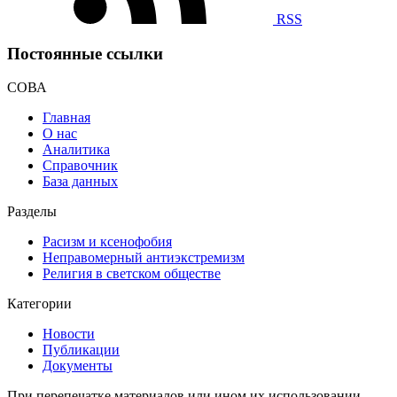
RSS
Постоянные ссылки
СОВА
Главная
О нас
Аналитика
Справочник
База данных
Разделы
Расизм и ксенофобия
Неправомерный антиэкстремизм
Религия в светском обществе
Категории
Новости
Публикации
Документы
При перепечатке материалов или ином их использовании