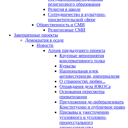
религиозного образования
Религия в школе
Сотрудничество в культурно-
просветительской сфере
Общественность и СМИ
Религиозные СМИ
Завершенные проекты
Демократия в осаде
Новости
Архив предыдущего проекта
Крупные мероприятия
консервативного толка
Курьезы
Национальная идея,
антивестернизм, империализм
О странностях любви...
Оправдания дела ЮКОСа
Основания пересмотра
приватизации
Предложения де-либерализовать
Конституцию и публичное право
Призывы к ужесточению
уголовного и уголовно-
процессуального
законодательства