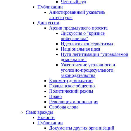
Честный суд
Публикации
Аннотированный указатель
литературы
Дискуссии
Архив предыдущего проекта
Дискуссия о "кризисе
либерализма"
Идеология консерватизма
Национальная идея
Пути легитимации "управляемой
демократии"
Ужесточение уголовного и
уголовно-процесуального
законодательства
Барометр демократии
Гражданское общество
Политический режим
Право
Революция и оппозиция
Свобода слова
Язык вражды
Новости
Публикации
Документы других организаций