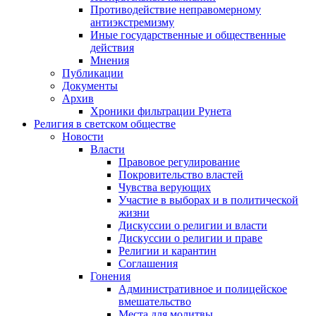
Противодействие неправомерному
антиэкстремизму
Иные государственные и общественные
действия
Мнения
Публикации
Документы
Архив
Хроники фильтрации Рунета
Религия в светском обществе
Новости
Власти
Правовое регулирование
Покровительство властей
Чувства верующих
Участие в выборах и в политической
жизни
Дискуссии о религии и власти
Дискуссии о религии и праве
Религии и карантин
Соглашения
Гонения
Административное и полицейское
вмешательство
Места для молитвы