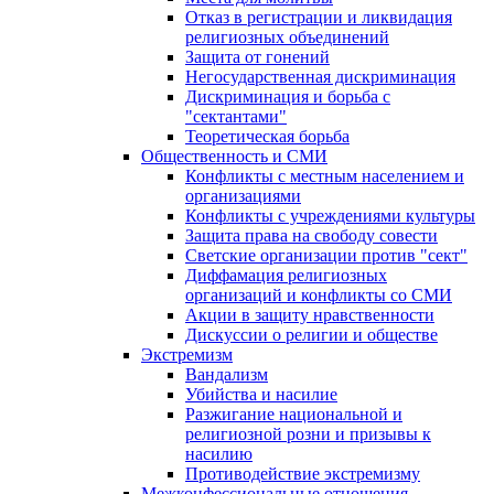
Отказ в регистрации и ликвидация
религиозных объединений
Защита от гонений
Негосударственная дискриминация
Дискриминация и борьба с
"сектантами"
Теоретическая борьба
Общественность и СМИ
Конфликты с местным населением и
организациями
Конфликты с учреждениями культуры
Защита права на свободу совести
Светские организации против "сект"
Диффамация религиозных
организаций и конфликты со СМИ
Акции в защиту нравственности
Дискуссии о религии и обществе
Экстремизм
Вандализм
Убийства и насилие
Разжигание национальной и
религиозной розни и призывы к
насилию
Противодействие экстремизму
Межконфессиональные отношения