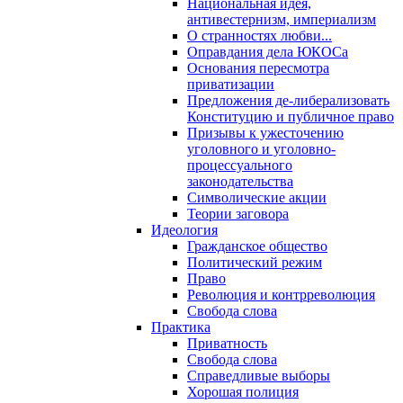
Национальная идея,
антивестернизм, империализм
О странностях любви...
Оправдания дела ЮКОСа
Основания пересмотра
приватизации
Предложения де-либерализовать
Конституцию и публичное право
Призывы к ужесточению
уголовного и уголовно-
процессуального
законодательства
Символические акции
Теории заговора
Идеология
Гражданское общество
Политический режим
Право
Революция и контрреволюция
Свобода слова
Практика
Приватность
Свобода слова
Справедливые выборы
Хорошая полиция