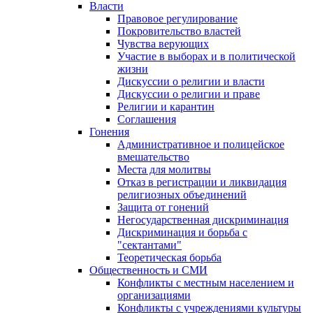
Власти
Правовое регулирование
Покровительство властей
Чувства верующих
Участие в выборах и в политической
жизни
Дискуссии о религии и власти
Дискуссии о религии и праве
Религии и карантин
Соглашения
Гонения
Административное и полицейское
вмешательство
Места для молитвы
Отказ в регистрации и ликвидация
религиозных объединений
Защита от гонений
Негосударственная дискриминация
Дискриминация и борьба с
"сектантами"
Теоретическая борьба
Общественность и СМИ
Конфликты с местным населением и
организациями
Конфликты с учреждениями культуры