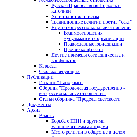
Русская Православная Церковь и
католики
Христианство и ислам
Традиционные религии против "сект"
Внутриконфессиональные отношения
Взаимоотношения
мусульманских организаций
Православные юрисдикции
Прочие конфессии
Другие примеры сотрудничества и
конфликтов
Курьезы
Сколько верующих
Публикации
Из книг "Панорамы"
Сборник "Преодолевая государственно -
конфессиональные отношения"
Статьи сборника "Пределы светскости"
Документы
Архив
Власть
Борьба с ИНН и другими
машиночитаемыми кодами
Место религии в обществе в целом