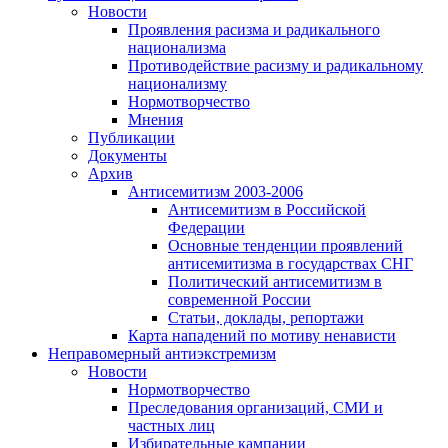
Новости
Проявления расизма и радикального
национализма
Противодействие расизму и радикальному
национализму
Нормотворчество
Мнения
Публикации
Документы
Архив
Антисемитизм 2003-2006
Антисемитизм в Российской
Федерации
Основные тенденции проявлений
антисемитизма в государствах СНГ
Политический антисемитизм в
современной России
Статьи, доклады, репортажи
Карта нападений по мотиву ненависти
Неправомерный антиэкстремизм
Новости
Нормотворчество
Преследования организаций, СМИ и
частных лиц
Избирательные кампании