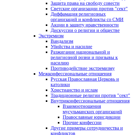
Защита права на свободу совести
Светские организации против "сект"
Диффамация религиозных
организаций и конфликты со СМИ
Акции в защиту нравственности
Дискуссии о религии и обществе
Экстремизм
Вандализм
Убийства и насилие
Разжигание национальной и
религиозной розни и призывы к
насилию
Противодействие экстремизму
Межконфессиональные отношения
Русская Православная Церковь и
католики
Христианство и ислам
Традиционные религии против "сект"
Внутриконфессиональные отношения
Взаимоотношения
мусульманских организаций
Православные юрисдикции
Прочие конфессии
Другие примеры сотрудничества и
конфликтов