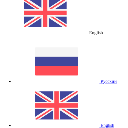
English
Русский
English