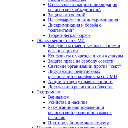
Отказ в регистрации и ликвидация
религиозных объединений
Защита от гонений
Негосударственная дискриминация
Дискриминация и борьба с
"сектантами"
Теоретическая борьба
Общественность и СМИ
Конфликты с местным населением и
организациями
Конфликты с учреждениями культуры
Защита права на свободу совести
Светские организации против "сект"
Диффамация религиозных
организаций и конфликты со СМИ
Акции в защиту нравственности
Дискуссии о религии и обществе
Экстремизм
Вандализм
Убийства и насилие
Разжигание национальной и
религиозной розни и призывы к
насилию
Противодействие экстремизму
Межконфессиональные отношения