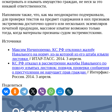
осматривать и изымать имущество граждан, не неся за это
никакой ответственности.
Напомним также, что, как мы неоднократно подчеркивали,
для проверки текстов на предмет содержания в них признаков
экстремизма достаточно одного или нескольких экземпляров
печатной продукции, массовое изъятие возможно только
тогда, когда материалы признаны судом экстремистскими.​
Источники
Максим Ничипоренко. КС РФ отклонил жалобу
Навального на норму, из-за которой из его штаба изъяли
листовки
// ИТАР-ТАСС. 2014. 3 апреля.
КС РФ отказал в рассмотрении жалобы Навального по
поводу изъятых листовок: порядок проверки сообщения
о преступлении не нарушает прав граждан
// Интерфакс-
Россия. 2014. 3 апреля.
Поделиться