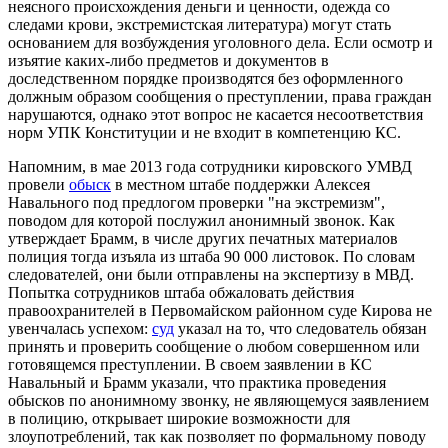
неясного происхождения деньги и ценности, одежда со
следами крови, экстремистская литература) могут стать
основанием для возбуждения уголовного дела. Если осмотр и
изъятие каких-либо предметов и документов в
доследственном порядке производятся без оформленного
должным образом сообщения о преступлении, права граждан
нарушаются, однако этот вопрос не касается несоответствия
норм УПК Конституции и не входит в компетенцию КС.
Напомним, в мае 2013 года сотрудники кировского УМВД
провели
обыск
в местном штабе поддержки Алексея
Навального под предлогом проверки "на экстремизм",
поводом для которой послужил анонимный звонок. Как
утверждает Брамм, в числе других печатных материалов
полиция тогда изъяла из штаба 90 000 листовок. По словам
следователей, они были отправлены на экспертизу в МВД.
Попытка сотрудников штаба обжаловать действия
правоохранителей в Первомайском районном суде Кирова не
увенчалась успехом:
суд
указал на то, что следователь обязан
принять и проверить сообщение о любом совершенном или
готовящемся преступлении. В своем заявлении в КС
Навальный и Брамм указали, что практика проведения
обысков по анонимному звонку, не являющемуся заявлением
в полицию, открывает широкие возможности для
злоупотреблений, так как позволяет по формальному поводу