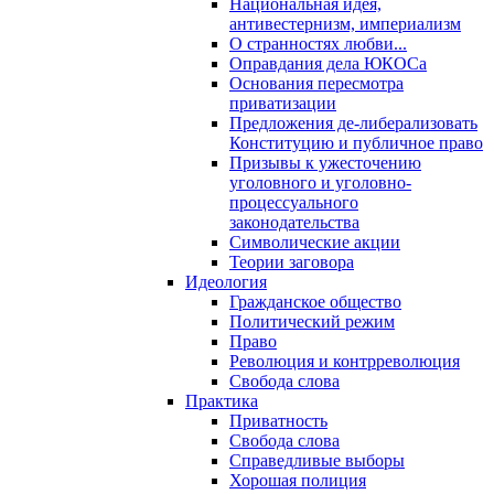
Национальная идея,
антивестернизм, империализм
О странностях любви...
Оправдания дела ЮКОСа
Основания пересмотра
приватизации
Предложения де-либерализовать
Конституцию и публичное право
Призывы к ужесточению
уголовного и уголовно-
процессуального
законодательства
Символические акции
Теории заговора
Идеология
Гражданское общество
Политический режим
Право
Революция и контрреволюция
Свобода слова
Практика
Приватность
Свобода слова
Справедливые выборы
Хорошая полиция