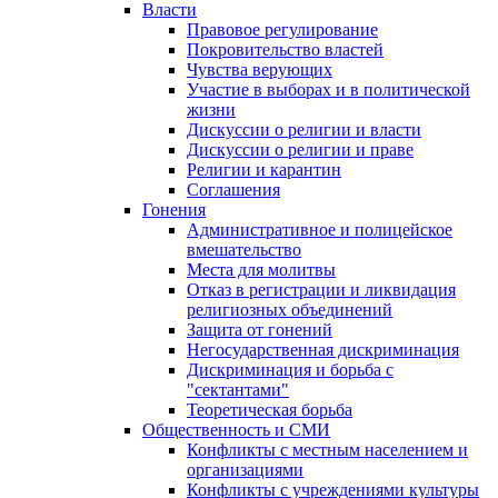
Власти
Правовое регулирование
Покровительство властей
Чувства верующих
Участие в выборах и в политической
жизни
Дискуссии о религии и власти
Дискуссии о религии и праве
Религии и карантин
Соглашения
Гонения
Административное и полицейское
вмешательство
Места для молитвы
Отказ в регистрации и ликвидация
религиозных объединений
Защита от гонений
Негосударственная дискриминация
Дискриминация и борьба с
"сектантами"
Теоретическая борьба
Общественность и СМИ
Конфликты с местным населением и
организациями
Конфликты с учреждениями культуры