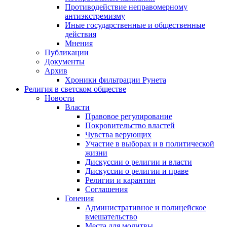
Противодействие неправомерному
антиэкстремизму
Иные государственные и общественные
действия
Мнения
Публикации
Документы
Архив
Хроники фильтрации Рунета
Религия в светском обществе
Новости
Власти
Правовое регулирование
Покровительство властей
Чувства верующих
Участие в выборах и в политической
жизни
Дискуссии о религии и власти
Дискуссии о религии и праве
Религии и карантин
Соглашения
Гонения
Административное и полицейское
вмешательство
Места для молитвы