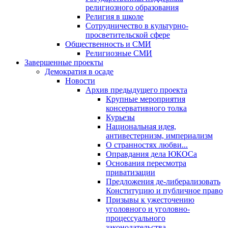
религиозного образования
Религия в школе
Сотрудничество в культурно-
просветительской сфере
Общественность и СМИ
Религиозные СМИ
Завершенные проекты
Демократия в осаде
Новости
Архив предыдущего проекта
Крупные мероприятия
консервативного толка
Курьезы
Национальная идея,
антивестернизм, империализм
О странностях любви...
Оправдания дела ЮКОСа
Основания пересмотра
приватизации
Предложения де-либерализовать
Конституцию и публичное право
Призывы к ужесточению
уголовного и уголовно-
процессуального
законодательства