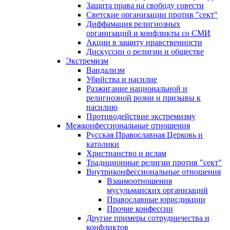
Защита права на свободу совести
Светские организации против "сект"
Диффамация религиозных
организаций и конфликты со СМИ
Акции в защиту нравственности
Дискуссии о религии и обществе
Экстремизм
Вандализм
Убийства и насилие
Разжигание национальной и
религиозной розни и призывы к
насилию
Противодействие экстремизму
Межконфессиональные отношения
Русская Православная Церковь и
католики
Христианство и ислам
Традиционные религии против "сект"
Внутриконфессиональные отношения
Взаимоотношения
мусульманских организаций
Православные юрисдикции
Прочие конфессии
Другие примеры сотрудничества и
конфликтов