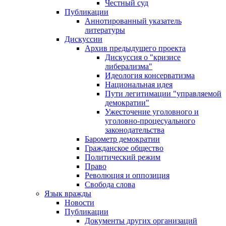
Честный суд
Публикации
Аннотированный указатель
литературы
Дискуссии
Архив предыдущего проекта
Дискуссия о "кризисе
либерализма"
Идеология консерватизма
Национальная идея
Пути легитимации "управляемой
демократии"
Ужесточение уголовного и
уголовно-процесуального
законодательства
Барометр демократии
Гражданское общество
Политический режим
Право
Революция и оппозиция
Свобода слова
Язык вражды
Новости
Публикации
Документы других организаций