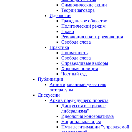
Символические акции
Теории заговора
Идеология
Гражданское общество
Политический режим
Право
Революция и контрреволюция
Свобода слова
Практика
Приватность
Свобода слова
Справедливые выборы
Хорошая полиция
Честный суд
Публикации
Аннотированный указатель
литературы
Дискуссии
Архив предыдущего проекта
Дискуссия о "кризисе
либерализма"
Идеология консерватизма
Национальная идея
Пути легитимации "управляемой