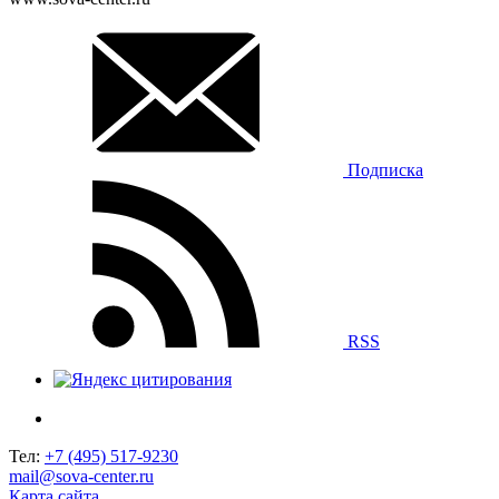
Подписка
RSS
Тел:
+7 (495) 517-9230
mail@sova-center.ru
Карта сайта