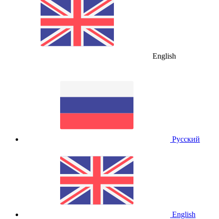
English
Русский
English