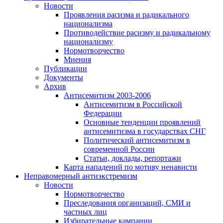
Новости
Проявления расизма и радикального
национализма
Противодействие расизму и радикальному
национализму
Нормотворчество
Мнения
Публикации
Документы
Архив
Антисемитизм 2003-2006
Антисемитизм в Российской
Федерации
Основные тенденции проявлений
антисемитизма в государствах СНГ
Политический антисемитизм в
современной России
Статьи, доклады, репортажи
Карта нападений по мотиву ненависти
Неправомерный антиэкстремизм
Новости
Нормотворчество
Преследования организаций, СМИ и
частных лиц
Избирательные кампании