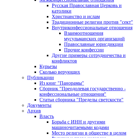
Русская Православная Церковь и
католики
Христианство и ислам
Традиционные религии против "сект"
Внутриконфессиональные отношения
Взаимоотношения
мусульманских организаций
Православные юрисдикции
Прочие конфессии
Другие примеры сотрудничества и
конфликтов
Курьезы
Сколько верующих
Публикации
Из книг "Панорамы"
Сборник "Преодолевая государственно -
конфессиональные отношения"
Статьи сборника "Пределы светскости"
Документы
Архив
Власть
Борьба с ИНН и другими
машиночитаемыми кодами
Место религии в обществе в целом