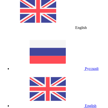
English
Русский
English