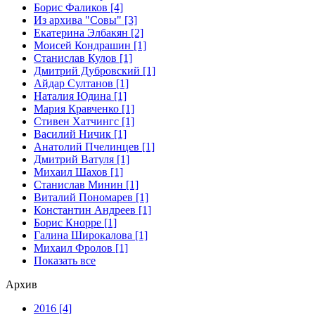
Борис Фаликов [4]
Из архива "Совы" [3]
Екатерина Элбакян [2]
Моисей Кондрашин [1]
Станислав Кулов [1]
Дмитрий Дубровский [1]
Айдар Султанов [1]
Наталия Юдина [1]
Мария Кравченко [1]
Стивен Хатчингс [1]
Василий Ничик [1]
Анатолий Пчелинцев [1]
Дмитрий Ватуля [1]
Михаил Шахов [1]
Станислав Минин [1]
Виталий Пономарев [1]
Константин Андреев [1]
Борис Кнорре [1]
Галина Широкалова [1]
Михаил Фролов [1]
Показать все
Архив
2016 [4]