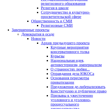
религиозного образования
Религия в школе
Сотрудничество в культурно-
просветительской сфере
Общественность и СМИ
Религиозные СМИ
Завершенные проекты
Демократия в осаде
Новости
Архив предыдущего проекта
Крупные мероприятия
консервативного толка
Курьезы
Национальная идея,
антивестернизм, империализм
О странностях любви...
Оправдания дела ЮКОСа
Основания пересмотра
приватизации
Предложения де-либерализовать
Конституцию и публичное право
Призывы к ужесточению
уголовного и уголовно-
процессуального
законодательства