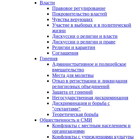
Власти
Правовое регулирование
Покровительство властей
Чувства верующих
Участие в выборах и в политической
жизни
Дискуссии о религии и власти
Дискуссии о религии и праве
Религии и карантин
Соглашения
Гонения
Административное и полицейское
вмешательство
Места для молитвы
Отказ в регистрации и ликвидация
религиозных объединений
Защита от гонений
Негосударственная дискриминация
Дискриминация и борьба с
"сектантами"
Теоретическая борьба
Общественность и СМИ
Конфликты с местным населением и
организациями
Конфликты с учреждениями культуры