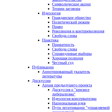
Символические акции
Теории заговора
Идеология
Гражданское общество
Политический режим
Право
Революция и контрреволюция
Свобода слова
Практика
Приватность
Свобода слова
Справедливые выборы
Хорошая полиция
Честный суд
Публикации
Аннотированный указатель
литературы
Дискуссии
Архив предыдущего проекта
Дискуссия о "кризисе
либерализма"
Идеология консерватизма
Национальная идея
Пути легитимации "управляемой