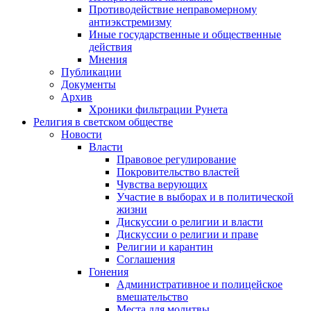
Противодействие неправомерному
антиэкстремизму
Иные государственные и общественные
действия
Мнения
Публикации
Документы
Архив
Хроники фильтрации Рунета
Религия в светском обществе
Новости
Власти
Правовое регулирование
Покровительство властей
Чувства верующих
Участие в выборах и в политической
жизни
Дискуссии о религии и власти
Дискуссии о религии и праве
Религии и карантин
Соглашения
Гонения
Административное и полицейское
вмешательство
Места для молитвы