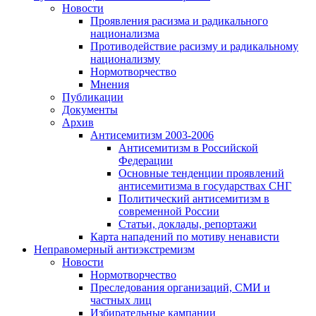
Новости
Проявления расизма и радикального
национализма
Противодействие расизму и радикальному
национализму
Нормотворчество
Мнения
Публикации
Документы
Архив
Антисемитизм 2003-2006
Антисемитизм в Российской
Федерации
Основные тенденции проявлений
антисемитизма в государствах СНГ
Политический антисемитизм в
современной России
Статьи, доклады, репортажи
Карта нападений по мотиву ненависти
Неправомерный антиэкстремизм
Новости
Нормотворчество
Преследования организаций, СМИ и
частных лиц
Избирательные кампании