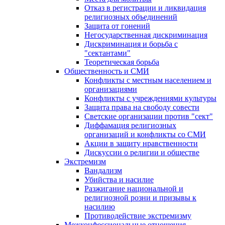
Отказ в регистрации и ликвидация
религиозных объединений
Защита от гонений
Негосударственная дискриминация
Дискриминация и борьба с
"сектантами"
Теоретическая борьба
Общественность и СМИ
Конфликты с местным населением и
организациями
Конфликты с учреждениями культуры
Защита права на свободу совести
Светские организации против "сект"
Диффамация религиозных
организаций и конфликты со СМИ
Акции в защиту нравственности
Дискуссии о религии и обществе
Экстремизм
Вандализм
Убийства и насилие
Разжигание национальной и
религиозной розни и призывы к
насилию
Противодействие экстремизму
Межконфессиональные отношения