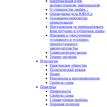
Национальная идея,
антивестернизм, империализм
О странностях любви...
Оправдания дела ЮКОСа
Основания пересмотра
приватизации
Предложения де-либерализовать
Конституцию и публичное право
Призывы к ужесточению
уголовного и уголовно-
процессуального
законодательства
Символические акции
Теории заговора
Идеология
Гражданское общество
Политический режим
Право
Революция и контрреволюция
Свобода слова
Практика
Приватность
Свобода слова
Справедливые выборы
Хорошая полиция