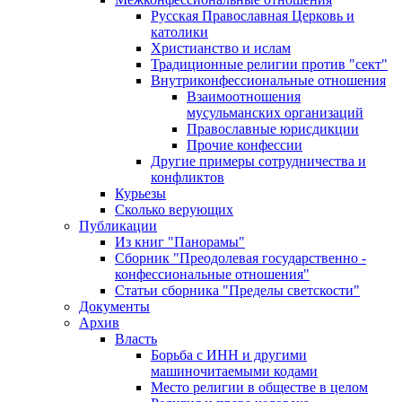
Русская Православная Церковь и
католики
Христианство и ислам
Традиционные религии против "сект"
Внутриконфессиональные отношения
Взаимоотношения
мусульманских организаций
Православные юрисдикции
Прочие конфессии
Другие примеры сотрудничества и
конфликтов
Курьезы
Сколько верующих
Публикации
Из книг "Панорамы"
Сборник "Преодолевая государственно -
конфессиональные отношения"
Статьи сборника "Пределы светскости"
Документы
Архив
Власть
Борьба с ИНН и другими
машиночитаемыми кодами
Место религии в обществе в целом