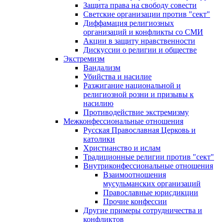
Защита права на свободу совести
Светские организации против "сект"
Диффамация религиозных
организаций и конфликты со СМИ
Акции в защиту нравственности
Дискуссии о религии и обществе
Экстремизм
Вандализм
Убийства и насилие
Разжигание национальной и
религиозной розни и призывы к
насилию
Противодействие экстремизму
Межконфессиональные отношения
Русская Православная Церковь и
католики
Христианство и ислам
Традиционные религии против "сект"
Внутриконфессиональные отношения
Взаимоотношения
мусульманских организаций
Православные юрисдикции
Прочие конфессии
Другие примеры сотрудничества и
конфликтов