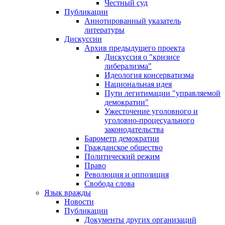
Честный суд
Публикации
Аннотированный указатель
литературы
Дискуссии
Архив предыдущего проекта
Дискуссия о "кризисе
либерализма"
Идеология консерватизма
Национальная идея
Пути легитимации "управляемой
демократии"
Ужесточение уголовного и
уголовно-процесуального
законодательства
Барометр демократии
Гражданское общество
Политический режим
Право
Революция и оппозиция
Свобода слова
Язык вражды
Новости
Публикации
Документы других организаций