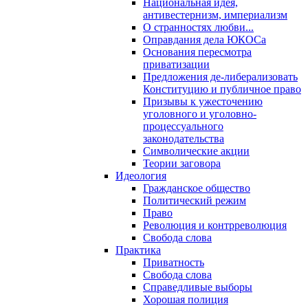
Национальная идея,
антивестернизм, империализм
О странностях любви...
Оправдания дела ЮКОСа
Основания пересмотра
приватизации
Предложения де-либерализовать
Конституцию и публичное право
Призывы к ужесточению
уголовного и уголовно-
процессуального
законодательства
Символические акции
Теории заговора
Идеология
Гражданское общество
Политический режим
Право
Революция и контрреволюция
Свобода слова
Практика
Приватность
Свобода слова
Справедливые выборы
Хорошая полиция