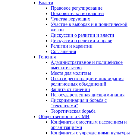
Власти
Правовое регулирование
Покровительство властей
Чувства верующих
Участие в выборах и в политической
жизни
Дискуссии о религии и власти
Дискуссии о религии и праве
Религии и карантин
Соглашения
Гонения
Административное и полицейское
вмешательство
Места для молитвы
Отказ в регистрации и ликвидация
религиозных объединений
Защита от гонений
Негосударственная дискриминация
Дискриминация и борьба с
"сектантами"
Теоретическая борьба
Общественность и СМИ
Конфликты с местным населением и
организациями
Конфликты с учреждениями культуры