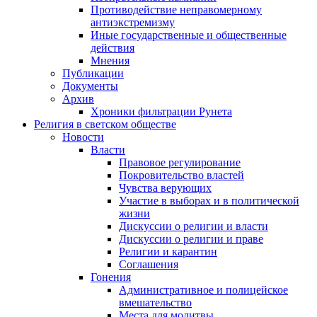
Противодействие неправомерному
антиэкстремизму
Иные государственные и общественные
действия
Мнения
Публикации
Документы
Архив
Хроники фильтрации Рунета
Религия в светском обществе
Новости
Власти
Правовое регулирование
Покровительство властей
Чувства верующих
Участие в выборах и в политической
жизни
Дискуссии о религии и власти
Дискуссии о религии и праве
Религии и карантин
Соглашения
Гонения
Административное и полицейское
вмешательство
Места для молитвы