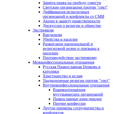
Защита права на свободу совести
Светские организации против "сект"
Диффамация религиозных
организаций и конфликты со СМИ
Акции в защиту нравственности
Дискуссии о религии и обществе
Экстремизм
Вандализм
Убийства и насилие
Разжигание национальной и
религиозной розни и призывы к
насилию
Противодействие экстремизму
Межконфессиональные отношения
Русская Православная Церковь и
католики
Христианство и ислам
Традиционные религии против "сект"
Внутриконфессиональные отношения
Взаимоотношения
мусульманских организаций
Православные юрисдикции
Прочие конфессии
Другие примеры сотрудничества и
конфликтов