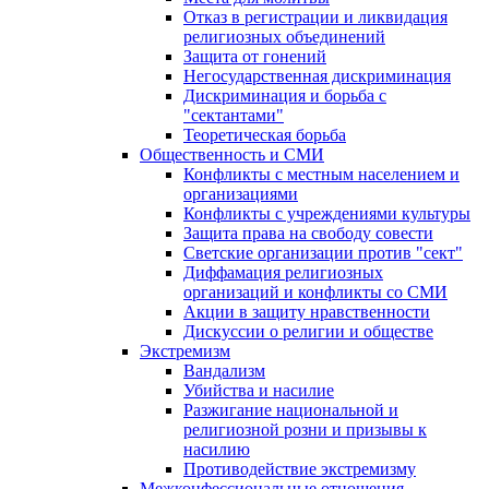
Отказ в регистрации и ликвидация
религиозных объединений
Защита от гонений
Негосударственная дискриминация
Дискриминация и борьба с
"сектантами"
Теоретическая борьба
Общественность и СМИ
Конфликты с местным населением и
организациями
Конфликты с учреждениями культуры
Защита права на свободу совести
Светские организации против "сект"
Диффамация религиозных
организаций и конфликты со СМИ
Акции в защиту нравственности
Дискуссии о религии и обществе
Экстремизм
Вандализм
Убийства и насилие
Разжигание национальной и
религиозной розни и призывы к
насилию
Противодействие экстремизму
Межконфессиональные отношения