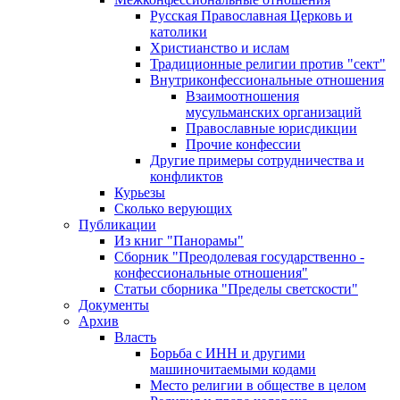
Русская Православная Церковь и
католики
Христианство и ислам
Традиционные религии против "сект"
Внутриконфессиональные отношения
Взаимоотношения
мусульманских организаций
Православные юрисдикции
Прочие конфессии
Другие примеры сотрудничества и
конфликтов
Курьезы
Сколько верующих
Публикации
Из книг "Панорамы"
Сборник "Преодолевая государственно -
конфессиональные отношения"
Статьи сборника "Пределы светскости"
Документы
Архив
Власть
Борьба с ИНН и другими
машиночитаемыми кодами
Место религии в обществе в целом