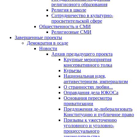
религиозного образования
Религия в школе
Сотрудничество в культурно-
просветительской сфере
Общественность и СМИ
Религиозные СМИ
Завершенные проекты
Демократия в осаде
Новости
Архив предыдущего проекта
Крупные мероприятия
консервативного толка
Курьезы
Национальная идея,
антивестернизм, империализм
О странностях любви...
Оправдания дела ЮКОСа
Основания пересмотра
приватизации
Предложения де-либерализовать
Конституцию и публичное право
Призывы к ужесточению
уголовного и уголовно-
процессуального
законодательства