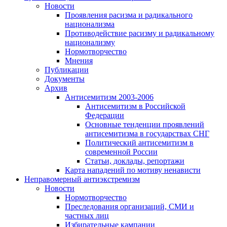
Новости
Проявления расизма и радикального
национализма
Противодействие расизму и радикальному
национализму
Нормотворчество
Мнения
Публикации
Документы
Архив
Антисемитизм 2003-2006
Антисемитизм в Российской
Федерации
Основные тенденции проявлений
антисемитизма в государствах СНГ
Политический антисемитизм в
современной России
Статьи, доклады, репортажи
Карта нападений по мотиву ненависти
Неправомерный антиэкстремизм
Новости
Нормотворчество
Преследования организаций, СМИ и
частных лиц
Избирательные кампании