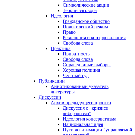
Символические акции
Теории заговора
Идеология
Гражданское общество
Политический режим
Право
Революция и контрреволюция
Свобода слова
Практика
Приватность
Свобода слова
Справедливые выборы
Хорошая полиция
Честный суд
Публикации
Аннотированный указатель
литературы
Дискуссии
Архив предыдущего проекта
Дискуссия о "кризисе
либерализма"
Идеология консерватизма
Национальная идея
Пути легитимации "управляемой