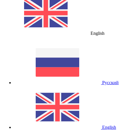
English
Русский
English