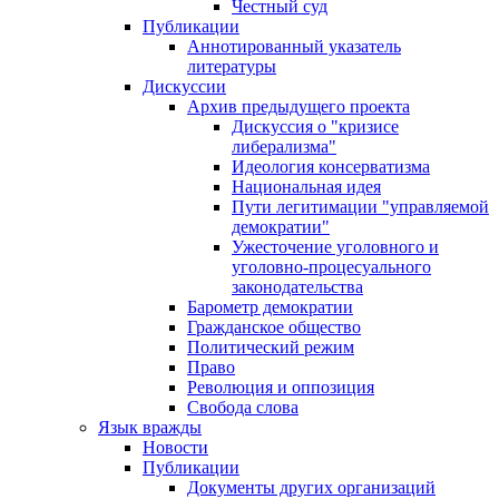
Честный суд
Публикации
Аннотированный указатель
литературы
Дискуссии
Архив предыдущего проекта
Дискуссия о "кризисе
либерализма"
Идеология консерватизма
Национальная идея
Пути легитимации "управляемой
демократии"
Ужесточение уголовного и
уголовно-процесуального
законодательства
Барометр демократии
Гражданское общество
Политический режим
Право
Революция и оппозиция
Свобода слова
Язык вражды
Новости
Публикации
Документы других организаций