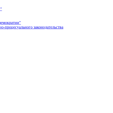
а"
демократии"
но-процесуального законодательства