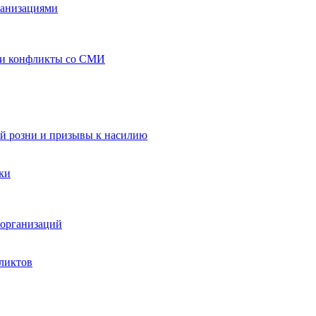
ганизациями
 и конфликты со СМИ
й розни и призывы к насилию
ки
организаций
ликтов