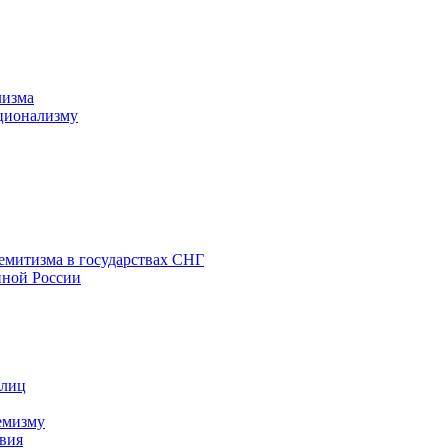
лизма
ционализму
емитизма в государствах СНГ
нной России
 лиц
емизму
вия