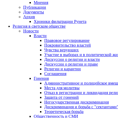
Мнения
Публикации
Документы
Архив
Хроники фильтрации Рунета
Религия в светском обществе
Новости
Власти
Правовое регулирование
Покровительство властей
Чувства верующих
Участие в выборах и в политической ж
Дискуссии о религии и власти
Дискуссии о религии и праве
Религии и карантин
Соглашения
Гонения
Административное и полицейское вмеш
Места для молитвы
Отказ в регистрации и ликвидация рел
Защита от гонений
Негосударственная дискриминация
Дискриминация и борьба с "сектантами
Теоретическая борьба
Общественность и СМИ