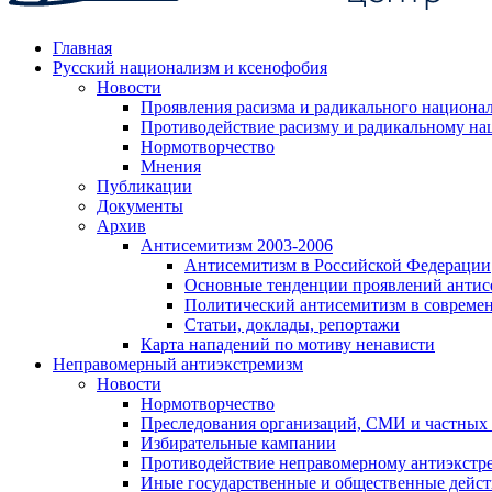
Главная
Русский национализм и ксенофобия
Новости
Проявления расизма и радикального национа
Противодействие расизму и радикальному на
Нормотворчество
Мнения
Публикации
Документы
Архив
Антисемитизм 2003-2006
Антисемитизм в Российской Федерации
Основные тенденции проявлений антис
Политический антисемитизм в совреме
Статьи, доклады, репортажи
Карта нападений по мотиву ненависти
Неправомерный антиэкстремизм
Новости
Нормотворчество
Преследования организаций, СМИ и частных
Избирательные кампании
Противодействие неправомерному антиэкстр
Иные государственные и общественные дейст