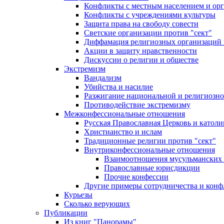
Конфликты с местным населением и ор
Конфликты с учреждениями культуры
Защита права на свободу совести
Светские организации против "сект"
Диффамация религиозных организаций
Акции в защиту нравственности
Дискуссии о религии и обществе
Экстремизм
Вандализм
Убийства и насилие
Разжигание национальной и религиозно
Противодействие экстремизму
Межконфессиональные отношения
Русская Православная Церковь и католи
Христианство и ислам
Традиционные религии против "сект"
Внутриконфессиональные отношения
Взаимоотношения мусульманских 
Православные юрисдикции
Прочие конфессии
Другие примеры сотрудничества и конф
Курьезы
Сколько верующих
Публикации
Из книг "Панорамы"