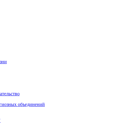
изни
ательство
игиозных объединений
"