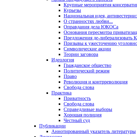
Крупные мероприятия консервати
Курьезы
Национальная идея, антивестерни
О странностях любви...
Оправдания дела ЮКОСа
Основания пересмотра приватиза
Предложения де-либерализовать 
Призывы к ужесточению уголовног
Символические акции
Теории заговора
Идеология
Гражданское общество
Политический режим
Право
Революция и контрреволюция
Свобода слова
Практика
Приватность
Свобода слова
Справедливые выборы
Хорошая полиция
Честный суд
Публикации
Аннотированный указатель литературы
Дискуссии