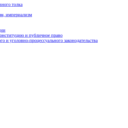
вного толка
зм, империализм
ции
Конституцию и публичное право
о и уголовно-процессуального законодательства