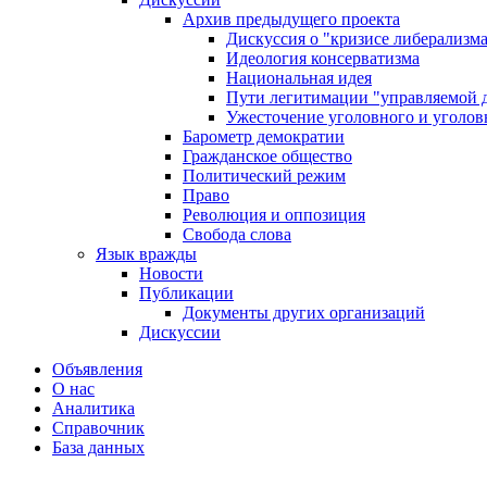
Архив предыдущего проекта
Дискуссия о "кризисе либерализм
Идеология консерватизма
Национальная идея
Пути легитимации "управляемой 
Ужесточение уголовного и уголов
Барометр демократии
Гражданское общество
Политический режим
Право
Революция и оппозиция
Свобода слова
Язык вражды
Новости
Публикации
Документы других организаций
Дискуссии
Объявления
О нас
Аналитика
Справочник
База данных