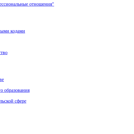
фессиональные отношения"
мыми кодами
ство
ве
го образования
льской сфере