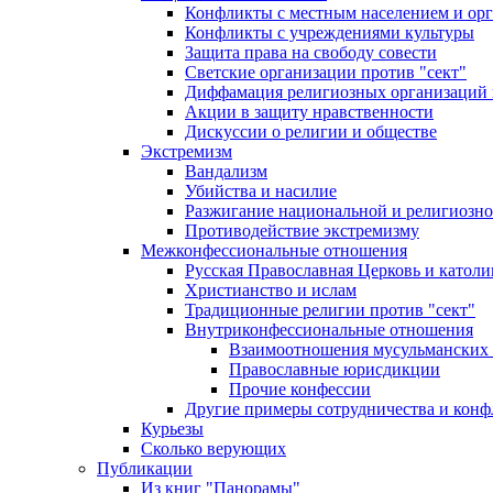
Конфликты с местным населением и ор
Конфликты с учреждениями культуры
Защита права на свободу совести
Светские организации против "сект"
Диффамация религиозных организаций
Акции в защиту нравственности
Дискуссии о религии и обществе
Экстремизм
Вандализм
Убийства и насилие
Разжигание национальной и религиозно
Противодействие экстремизму
Межконфессиональные отношения
Русская Православная Церковь и католи
Христианство и ислам
Традиционные религии против "сект"
Внутриконфессиональные отношения
Взаимоотношения мусульманских 
Православные юрисдикции
Прочие конфессии
Другие примеры сотрудничества и конф
Курьезы
Сколько верующих
Публикации
Из книг "Панорамы"