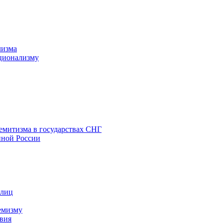
лизма
ционализму
емитизма в государствах СНГ
нной России
 лиц
емизму
вия