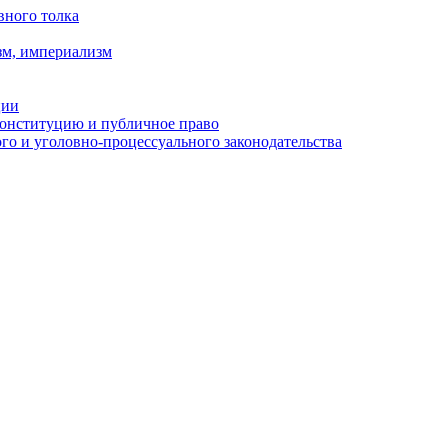
вного толка
зм, империализм
ции
Конституцию и публичное право
о и уголовно-процессуального законодательства