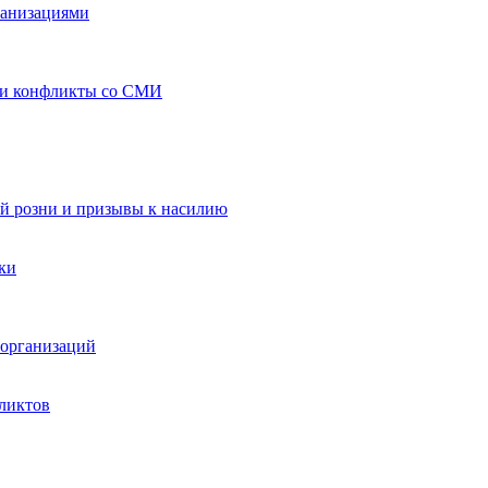
ганизациями
 и конфликты со СМИ
й розни и призывы к насилию
ки
организаций
ликтов