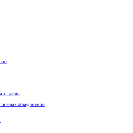
изни
ательство
игиозных объединений
"