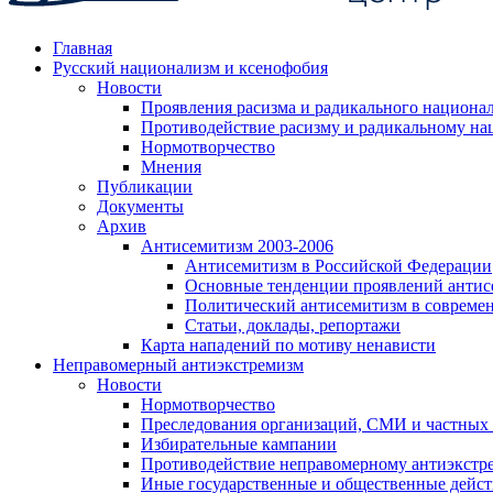
Главная
Русский национализм и ксенофобия
Новости
Проявления расизма и радикального национа
Противодействие расизму и радикальному на
Нормотворчество
Мнения
Публикации
Документы
Архив
Антисемитизм 2003-2006
Антисемитизм в Российской Федерации
Основные тенденции проявлений антис
Политический антисемитизм в совреме
Статьи, доклады, репортажи
Карта нападений по мотиву ненависти
Неправомерный антиэкстремизм
Новости
Нормотворчество
Преследования организаций, СМИ и частных
Избирательные кампании
Противодействие неправомерному антиэкстр
Иные государственные и общественные дейст