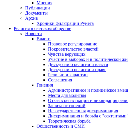
Мнения
Публикации
Документы
Архив
Хроники фильтрации Рунета
Религия в светском обществе
Новости
Власти
Правовое регулирование
Покровительство властей
Чувства верующих
Участие в выборах и в политической ж
Дискуссии о религии и власти
Дискуссии о религии и праве
Религии и карантин
Соглашения
Гонения
Административное и полицейское вмеш
Места для молитвы
Отказ в регистрации и ликвидация рел
Защита от гонений
Негосударственная дискриминация
Дискриминация и борьба с "сектантами
Теоретическая борьба
Общественность и СМИ