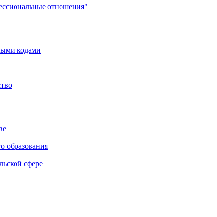
фессиональные отношения"
мыми кодами
ство
ве
го образования
льской сфере