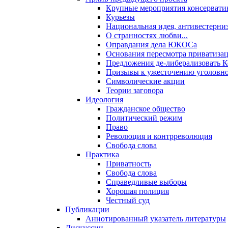
Крупные мероприятия консервати
Курьезы
Национальная идея, антивестерни
О странностях любви...
Оправдания дела ЮКОСа
Основания пересмотра приватиза
Предложения де-либерализовать 
Призывы к ужесточению уголовног
Символические акции
Теории заговора
Идеология
Гражданское общество
Политический режим
Право
Революция и контрреволюция
Свобода слова
Практика
Приватность
Свобода слова
Справедливые выборы
Хорошая полиция
Честный суд
Публикации
Аннотированный указатель литературы
Дискуссии