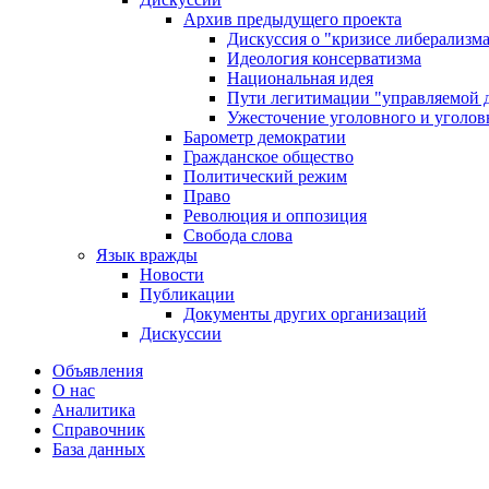
Архив предыдущего проекта
Дискуссия о "кризисе либерализм
Идеология консерватизма
Национальная идея
Пути легитимации "управляемой 
Ужесточение уголовного и уголов
Барометр демократии
Гражданское общество
Политический режим
Право
Революция и оппозиция
Свобода слова
Язык вражды
Новости
Публикации
Документы других организаций
Дискуссии
Объявления
О нас
Аналитика
Справочник
База данных