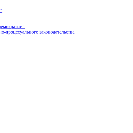
а"
демократии"
но-процесуального законодательства