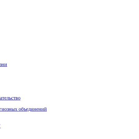
изни
ательство
игиозных объединений
"