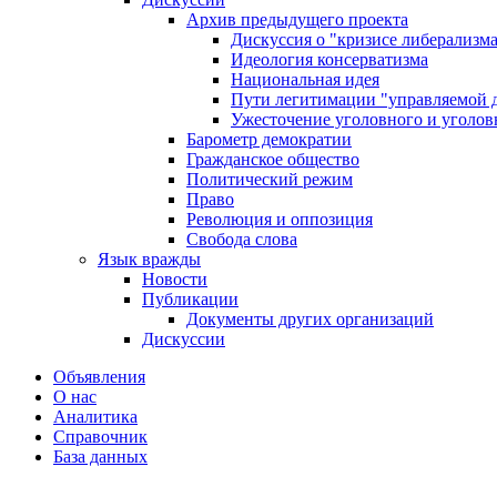
Архив предыдущего проекта
Дискуссия о "кризисе либерализм
Идеология консерватизма
Национальная идея
Пути легитимации "управляемой 
Ужесточение уголовного и уголов
Барометр демократии
Гражданское общество
Политический режим
Право
Революция и оппозиция
Свобода слова
Язык вражды
Новости
Публикации
Документы других организаций
Дискуссии
Объявления
О нас
Аналитика
Справочник
База данных