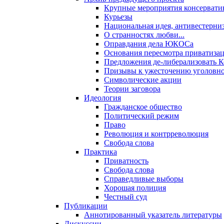
Крупные мероприятия консервати
Курьезы
Национальная идея, антивестерни
О странностях любви...
Оправдания дела ЮКОСа
Основания пересмотра приватиза
Предложения де-либерализовать 
Призывы к ужесточению уголовног
Символические акции
Теории заговора
Идеология
Гражданское общество
Политический режим
Право
Революция и контрреволюция
Свобода слова
Практика
Приватность
Свобода слова
Справедливые выборы
Хорошая полиция
Честный суд
Публикации
Аннотированный указатель литературы
Дискуссии