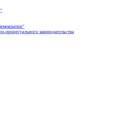
а"
демократии"
но-процесуального законодательства