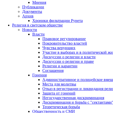
Мнения
Публикации
Документы
Архив
Хроники фильтрации Рунета
Религия в светском обществе
Новости
Власти
Правовое регулирование
Покровительство властей
Чувства верующих
Участие в выборах и в политической ж
Дискуссии о религии и власти
Дискуссии о религии и праве
Религии и карантин
Соглашения
Гонения
Административное и полицейское вмеш
Места для молитвы
Отказ в регистрации и ликвидация рел
Защита от гонений
Негосударственная дискриминация
Дискриминация и борьба с "сектантами
Теоретическая борьба
Общественность и СМИ