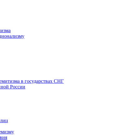
лизма
ционализму
емитизма в государствах СНГ
нной России
 лиц
емизму
вия