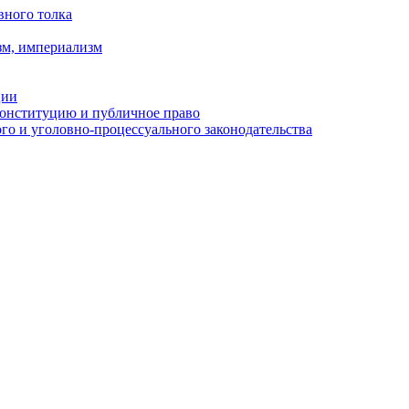
вного толка
зм, империализм
ции
Конституцию и публичное право
о и уголовно-процессуального законодательства