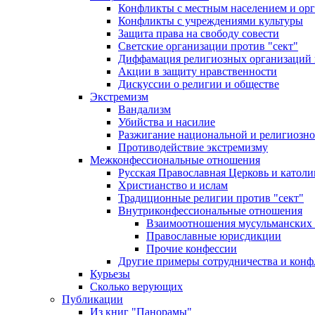
Конфликты с местным населением и ор
Конфликты с учреждениями культуры
Защита права на свободу совести
Светские организации против "сект"
Диффамация религиозных организаций
Акции в защиту нравственности
Дискуссии о религии и обществе
Экстремизм
Вандализм
Убийства и насилие
Разжигание национальной и религиозно
Противодействие экстремизму
Межконфессиональные отношения
Русская Православная Церковь и католи
Христианство и ислам
Традиционные религии против "сект"
Внутриконфессиональные отношения
Взаимоотношения мусульманских 
Православные юрисдикции
Прочие конфессии
Другие примеры сотрудничества и конф
Курьезы
Сколько верующих
Публикации
Из книг "Панорамы"