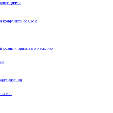
ганизациями
 и конфликты со СМИ
й розни и призывы к насилию
ки
организаций
ликтов