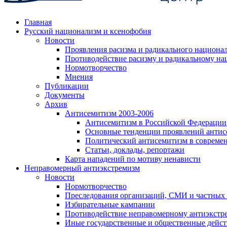
Главная
Русский национализм и ксенофобия
Новости
Проявления расизма и радикального национа
Противодействие расизму и радикальному на
Нормотворчество
Мнения
Публикации
Документы
Архив
Антисемитизм 2003-2006
Антисемитизм в Российской Федерации
Основные тенденции проявлений антис
Политический антисемитизм в совреме
Статьи, доклады, репортажи
Карта нападений по мотиву ненависти
Неправомерный антиэкстремизм
Новости
Нормотворчество
Преследования организаций, СМИ и частных
Избирательные кампании
Противодействие неправомерному антиэкстр
Иные государственные и общественные дейст