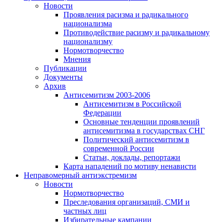
Новости
Проявления расизма и радикального
национализма
Противодействие расизму и радикальному
национализму
Нормотворчество
Мнения
Публикации
Документы
Архив
Антисемитизм 2003-2006
Антисемитизм в Российской
Федерации
Основные тенденции проявлений
антисемитизма в государствах СНГ
Политический антисемитизм в
современной России
Статьи, доклады, репортажи
Карта нападений по мотиву ненависти
Неправомерный антиэкстремизм
Новости
Нормотворчество
Преследования организаций, СМИ и
частных лиц
Избирательные кампании