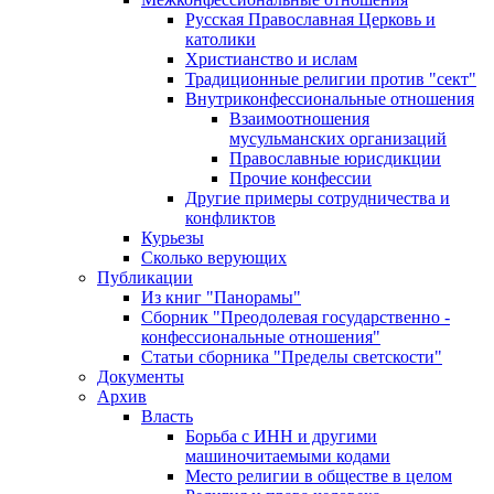
Русская Православная Церковь и
католики
Христианство и ислам
Традиционные религии против "сект"
Внутриконфессиональные отношения
Взаимоотношения
мусульманских организаций
Православные юрисдикции
Прочие конфессии
Другие примеры сотрудничества и
конфликтов
Курьезы
Сколько верующих
Публикации
Из книг "Панорамы"
Сборник "Преодолевая государственно -
конфессиональные отношения"
Статьи сборника "Пределы светскости"
Документы
Архив
Власть
Борьба с ИНН и другими
машиночитаемыми кодами
Место религии в обществе в целом