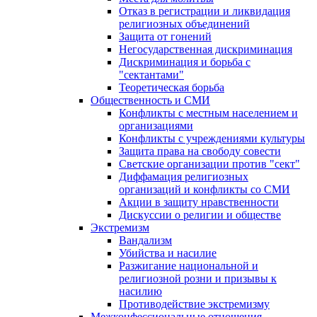
Отказ в регистрации и ликвидация
религиозных объединений
Защита от гонений
Негосударственная дискриминация
Дискриминация и борьба с
"сектантами"
Теоретическая борьба
Общественность и СМИ
Конфликты с местным населением и
организациями
Конфликты с учреждениями культуры
Защита права на свободу совести
Светские организации против "сект"
Диффамация религиозных
организаций и конфликты со СМИ
Акции в защиту нравственности
Дискуссии о религии и обществе
Экстремизм
Вандализм
Убийства и насилие
Разжигание национальной и
религиозной розни и призывы к
насилию
Противодействие экстремизму
Межконфессиональные отношения