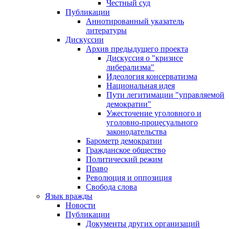
Честный суд
Публикации
Аннотированный указатель
литературы
Дискуссии
Архив предыдущего проекта
Дискуссия о "кризисе
либерализма"
Идеология консерватизма
Национальная идея
Пути легитимации "управляемой
демократии"
Ужесточение уголовного и
уголовно-процесуального
законодательства
Барометр демократии
Гражданское общество
Политический режим
Право
Революция и оппозиция
Свобода слова
Язык вражды
Новости
Публикации
Документы других организаций