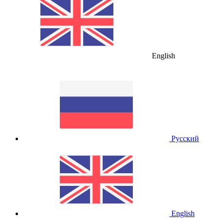
English
Русский
English