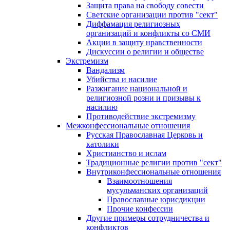
Защита права на свободу совести
Светские организации против "сект"
Диффамация религиозных
организаций и конфликты со СМИ
Акции в защиту нравственности
Дискуссии о религии и обществе
Экстремизм
Вандализм
Убийства и насилие
Разжигание национальной и
религиозной розни и призывы к
насилию
Противодействие экстремизму
Межконфессиональные отношения
Русская Православная Церковь и
католики
Христианство и ислам
Традиционные религии против "сект"
Внутриконфессиональные отношения
Взаимоотношения
мусульманских организаций
Православные юрисдикции
Прочие конфессии
Другие примеры сотрудничества и
конфликтов