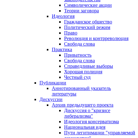
Символические акции
Теории заговора
Идеология
Гражданское общество
Политический режим
Право
Революция и контрреволюция
Свобода слова
Практика
Приватность
Свобода слова
Справедливые выборы
Хорошая полиция
Честный суд
Публикации
Аннотированный указатель
литературы
Дискуссии
Архив предыдущего проекта
Дискуссия о "кризисе
либерализма"
Идеология консерватизма
Национальная идея
Пути легитимации "управляемой