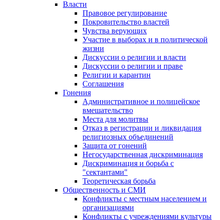
Власти
Правовое регулирование
Покровительство властей
Чувства верующих
Участие в выборах и в политической
жизни
Дискуссии о религии и власти
Дискуссии о религии и праве
Религии и карантин
Соглашения
Гонения
Административное и полицейское
вмешательство
Места для молитвы
Отказ в регистрации и ликвидация
религиозных объединений
Защита от гонений
Негосударственная дискриминация
Дискриминация и борьба с
"сектантами"
Теоретическая борьба
Общественность и СМИ
Конфликты с местным населением и
организациями
Конфликты с учреждениями культуры