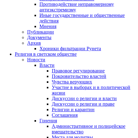
Противодействие неправомерному
антиэкстремизму
Иные государственные и общественные
действия
Мнения
Публикации
Документы
Архив
Хроники фильтрации Рунета
Религия в светском обществе
Новости
Власти
Правовое регулирование
Покровительство властей
Чувства верующих
Участие в выборах и в политической
жизни
Дискуссии о религии и власти
Дискуссии о религии и праве
Религии и карантин
Соглашения
Гонения
Административное и полицейское
вмешательство
Места для молитвы