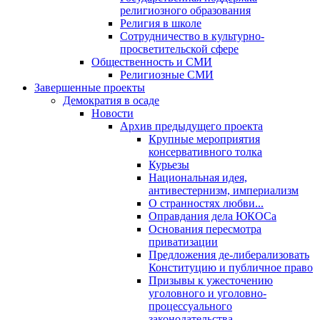
религиозного образования
Религия в школе
Сотрудничество в культурно-
просветительской сфере
Общественность и СМИ
Религиозные СМИ
Завершенные проекты
Демократия в осаде
Новости
Архив предыдущего проекта
Крупные мероприятия
консервативного толка
Курьезы
Национальная идея,
антивестернизм, империализм
О странностях любви...
Оправдания дела ЮКОСа
Основания пересмотра
приватизации
Предложения де-либерализовать
Конституцию и публичное право
Призывы к ужесточению
уголовного и уголовно-
процессуального
законодательства