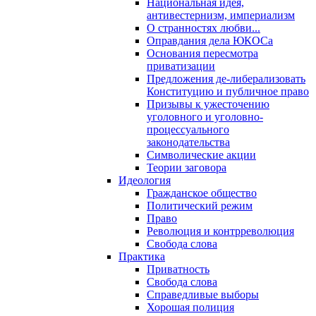
Национальная идея,
антивестернизм, империализм
О странностях любви...
Оправдания дела ЮКОСа
Основания пересмотра
приватизации
Предложения де-либерализовать
Конституцию и публичное право
Призывы к ужесточению
уголовного и уголовно-
процессуального
законодательства
Символические акции
Теории заговора
Идеология
Гражданское общество
Политический режим
Право
Революция и контрреволюция
Свобода слова
Практика
Приватность
Свобода слова
Справедливые выборы
Хорошая полиция