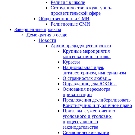
Религия в школе
Сотрудничество в культурно-
просветительской сфере
Общественность и СМИ
Религиозные СМИ
Завершенные проекты
Демократия в осаде
Новости
Архив предыдущего проекта
Крупные мероприятия
консервативного толка
Курьезы
Национальная идея,
антивестернизм, империализм
О странностях любви...
Оправдания дела ЮКОСа
Основания пересмотра
приватизации
Предложения де-либерализовать
Конституцию и публичное право
Призывы к ужесточению
уголовного и уголовно-
процессуального
законодательства
Символические акции