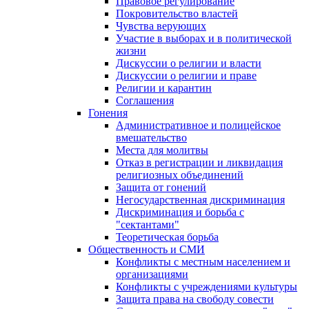
Правовое регулирование
Покровительство властей
Чувства верующих
Участие в выборах и в политической
жизни
Дискуссии о религии и власти
Дискуссии о религии и праве
Религии и карантин
Соглашения
Гонения
Административное и полицейское
вмешательство
Места для молитвы
Отказ в регистрации и ликвидация
религиозных объединений
Защита от гонений
Негосударственная дискриминация
Дискриминация и борьба с
"сектантами"
Теоретическая борьба
Общественность и СМИ
Конфликты с местным населением и
организациями
Конфликты с учреждениями культуры
Защита права на свободу совести