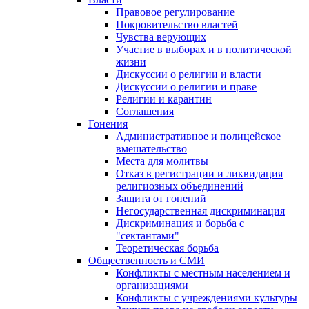
Правовое регулирование
Покровительство властей
Чувства верующих
Участие в выборах и в политической
жизни
Дискуссии о религии и власти
Дискуссии о религии и праве
Религии и карантин
Соглашения
Гонения
Административное и полицейское
вмешательство
Места для молитвы
Отказ в регистрации и ликвидация
религиозных объединений
Защита от гонений
Негосударственная дискриминация
Дискриминация и борьба с
"сектантами"
Теоретическая борьба
Общественность и СМИ
Конфликты с местным населением и
организациями
Конфликты с учреждениями культуры