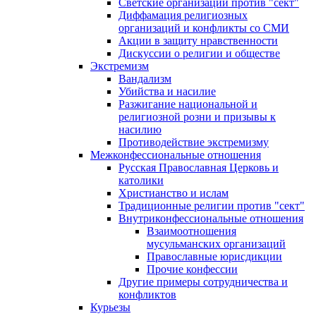
Светские организации против "сект"
Диффамация религиозных
организаций и конфликты со СМИ
Акции в защиту нравственности
Дискуссии о религии и обществе
Экстремизм
Вандализм
Убийства и насилие
Разжигание национальной и
религиозной розни и призывы к
насилию
Противодействие экстремизму
Межконфессиональные отношения
Русская Православная Церковь и
католики
Христианство и ислам
Традиционные религии против "сект"
Внутриконфессиональные отношения
Взаимоотношения
мусульманских организаций
Православные юрисдикции
Прочие конфессии
Другие примеры сотрудничества и
конфликтов
Курьезы