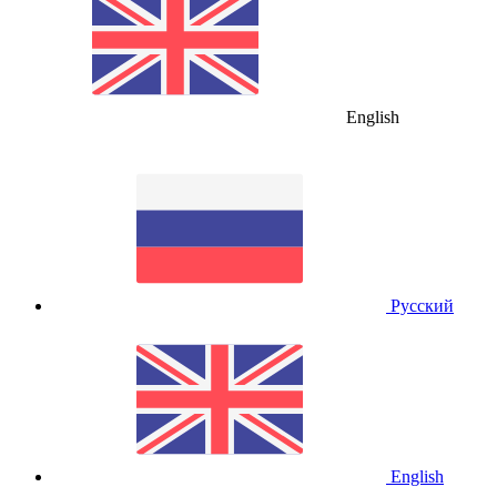
English
Русский
English