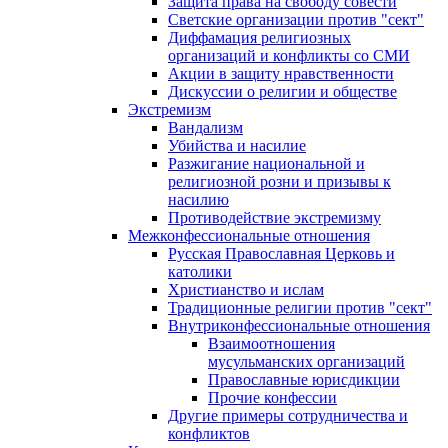
Защита права на свободу совести
Светские организации против "сект"
Диффамация религиозных
организаций и конфликты со СМИ
Акции в защиту нравственности
Дискуссии о религии и обществе
Экстремизм
Вандализм
Убийства и насилие
Разжигание национальной и
религиозной розни и призывы к
насилию
Противодействие экстремизму
Межконфессиональные отношения
Русская Православная Церковь и
католики
Христианство и ислам
Традиционные религии против "сект"
Внутриконфессиональные отношения
Взаимоотношения
мусульманских организаций
Православные юрисдикции
Прочие конфессии
Другие примеры сотрудничества и
конфликтов