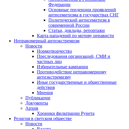
Федерации
Основные тенденции проявлений
антисемитизма в государствах СНГ
Политический антисемитизм в
современной России
Статьи, доклады, репортажи
Карта нападений по мотиву ненависти
Неправомерный антиэкстремизм
Новости
Нормотворчество
Преследования организаций, СМИ и
частных лиц
Избирательные кампании
Противодействие неправомерному
антиэкстремизму
Иные государственные и общественные
действия
Мнения
Публикации
Документы
Архив
Хроники фильтрации Рунета
Религия в светском обществе
Новости
Власти