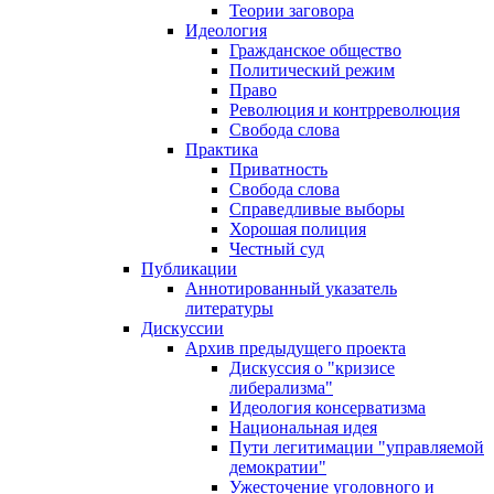
Теории заговора
Идеология
Гражданское общество
Политический режим
Право
Революция и контрреволюция
Свобода слова
Практика
Приватность
Свобода слова
Справедливые выборы
Хорошая полиция
Честный суд
Публикации
Аннотированный указатель
литературы
Дискуссии
Архив предыдущего проекта
Дискуссия о "кризисе
либерализма"
Идеология консерватизма
Национальная идея
Пути легитимации "управляемой
демократии"
Ужесточение уголовного и