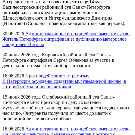
В середине июля стало известно, что еще 14 мая
Василеостровский районный суд Санкт-Петербурга
оштрафовал за дискредитацию армии епископа
Шлиссельбургского и Ингерманландского Димитрия
(Игнатова) (Соборная православная апостольская церковь).
30.06.2026
Административное и полицейское вмешательство
Житель Петербурга оштрафован за публикацию материалов
Свидетелей Иеговы
30 июня 2026 года Кировский районный суд Санкт-
Петербурга оштрафовал Сергея Облакова за участие в
деятельности нежелательной организации.
16.06.2026
Противодействие экстремизму
В Петербурге осуждены создатели мусульманской школы, в
которой истязали воспитанников
15 июня 2026 года Октябрьский районный суд Санкт-
Петербурга вынес приговор по делу создателей
мусульманской школы-интерната, где учащиеся подвергались
насилию. Фигуранты получили от шести до шести с
половиной лет лишения свободы.
16.06.2026
Административное и полицейское вмешательство
На Григория Михнова-Вайтенко составлен протокол о