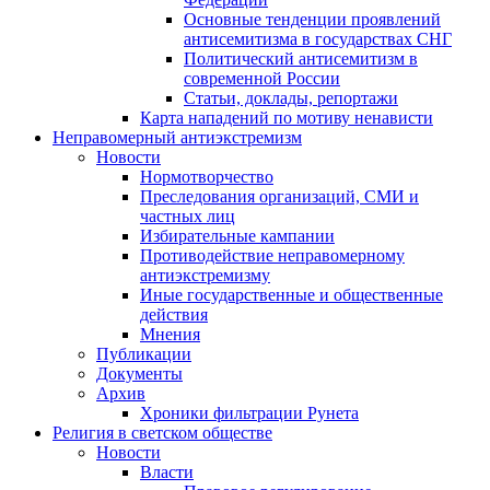
Основные тенденции проявлений
антисемитизма в государствах СНГ
Политический антисемитизм в
современной России
Статьи, доклады, репортажи
Карта нападений по мотиву ненависти
Неправомерный антиэкстремизм
Новости
Нормотворчество
Преследования организаций, СМИ и
частных лиц
Избирательные кампании
Противодействие неправомерному
антиэкстремизму
Иные государственные и общественные
действия
Мнения
Публикации
Документы
Архив
Хроники фильтрации Рунета
Религия в светском обществе
Новости
Власти