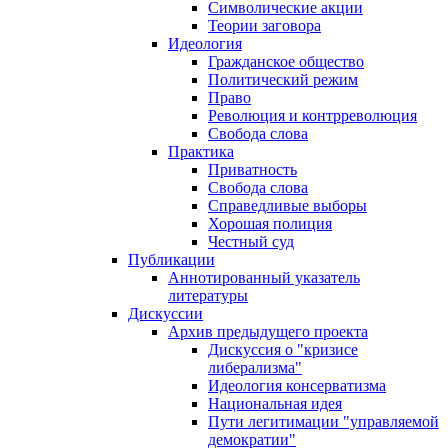
Символические акции
Теории заговора
Идеология
Гражданское общество
Политический режим
Право
Революция и контрреволюция
Свобода слова
Практика
Приватность
Свобода слова
Справедливые выборы
Хорошая полиция
Честный суд
Публикации
Аннотированный указатель
литературы
Дискуссии
Архив предыдущего проекта
Дискуссия о "кризисе
либерализма"
Идеология консерватизма
Национальная идея
Пути легитимации "управляемой
демократии"