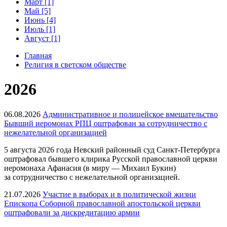
Март [1]
Май [5]
Июнь [4]
Июль [1]
Август [1]
Главная
Религия в светском обществе
2026
06.08.2026
Административное и полицейское вмешательство
Бывший иеромонах РПЦ оштрафован за сотрудничество с
нежелательной организацией
5 августа 2026 года Невский районный суд Санкт-Петербурга
оштрафовал бывшего клирика Русской православной церкви
иеромонаха Афанасия (в миру — Михаил Букин)
за сотрудничество с нежелательной организацией.
21.07.2026
Участие в выборах и в политической жизни
Епископа Соборной православной апостольской церкви
оштрафовали за дискредитацию армии