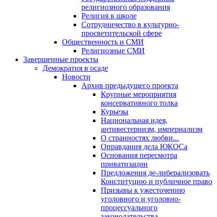
религиозного образования
Религия в школе
Сотрудничество в культурно-
просветительской сфере
Общественность и СМИ
Религиозные СМИ
Завершенные проекты
Демократия в осаде
Новости
Архив предыдущего проекта
Крупные мероприятия
консервативного толка
Курьезы
Национальная идея,
антивестернизм, империализм
О странностях любви...
Оправдания дела ЮКОСа
Основания пересмотра
приватизации
Предложения де-либерализовать
Конституцию и публичное право
Призывы к ужесточению
уголовного и уголовно-
процессуального
законодательства