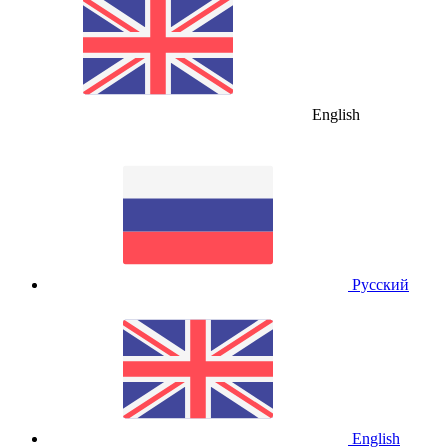
English
Русский
English