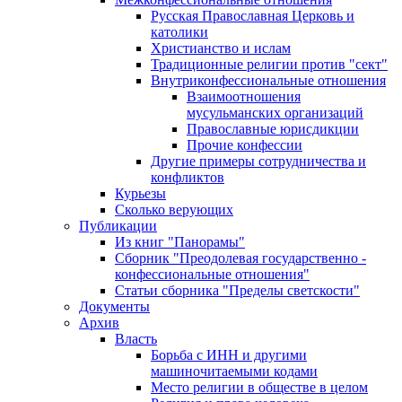
Русская Православная Церковь и
католики
Христианство и ислам
Традиционные религии против "сект"
Внутриконфессиональные отношения
Взаимоотношения
мусульманских организаций
Православные юрисдикции
Прочие конфессии
Другие примеры сотрудничества и
конфликтов
Курьезы
Сколько верующих
Публикации
Из книг "Панорамы"
Сборник "Преодолевая государственно -
конфессиональные отношения"
Статьи сборника "Пределы светскости"
Документы
Архив
Власть
Борьба с ИНН и другими
машиночитаемыми кодами
Место религии в обществе в целом