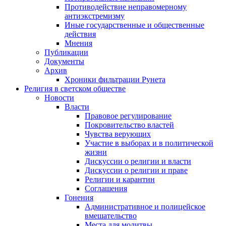
Противодействие неправомерному
антиэкстремизму
Иные государственные и общественные
действия
Мнения
Публикации
Документы
Архив
Хроники фильтрации Рунета
Религия в светском обществе
Новости
Власти
Правовое регулирование
Покровительство властей
Чувства верующих
Участие в выборах и в политической
жизни
Дискуссии о религии и власти
Дискуссии о религии и праве
Религии и карантин
Соглашения
Гонения
Административное и полицейское
вмешательство
Места для молитвы