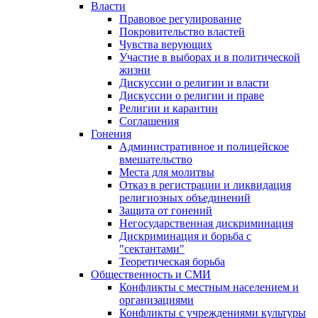
Власти
Правовое регулирование
Покровительство властей
Чувства верующих
Участие в выборах и в политической
жизни
Дискуссии о религии и власти
Дискуссии о религии и праве
Религии и карантин
Соглашения
Гонения
Административное и полицейское
вмешательство
Места для молитвы
Отказ в регистрации и ликвидация
религиозных объединений
Защита от гонений
Негосударственная дискриминация
Дискриминация и борьба с
"сектантами"
Теоретическая борьба
Общественность и СМИ
Конфликты с местным населением и
организациями
Конфликты с учреждениями культуры