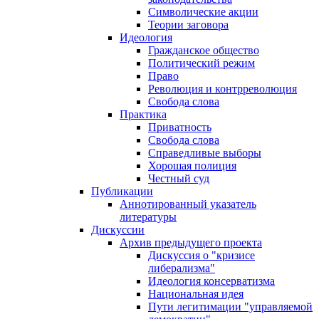
Символические акции
Теории заговора
Идеология
Гражданское общество
Политический режим
Право
Революция и контрреволюция
Свобода слова
Практика
Приватность
Свобода слова
Справедливые выборы
Хорошая полиция
Честный суд
Публикации
Аннотированный указатель
литературы
Дискуссии
Архив предыдущего проекта
Дискуссия о "кризисе
либерализма"
Идеология консерватизма
Национальная идея
Пути легитимации "управляемой