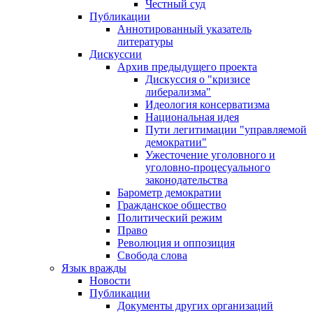
Честный суд
Публикации
Аннотированный указатель
литературы
Дискуссии
Архив предыдущего проекта
Дискуссия о "кризисе
либерализма"
Идеология консерватизма
Национальная идея
Пути легитимации "управляемой
демократии"
Ужесточение уголовного и
уголовно-процесуального
законодательства
Барометр демократии
Гражданское общество
Политический режим
Право
Революция и оппозиция
Свобода слова
Язык вражды
Новости
Публикации
Документы других организаций