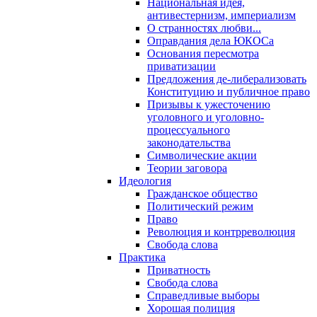
Национальная идея,
антивестернизм, империализм
О странностях любви...
Оправдания дела ЮКОСа
Основания пересмотра
приватизации
Предложения де-либерализовать
Конституцию и публичное право
Призывы к ужесточению
уголовного и уголовно-
процессуального
законодательства
Символические акции
Теории заговора
Идеология
Гражданское общество
Политический режим
Право
Революция и контрреволюция
Свобода слова
Практика
Приватность
Свобода слова
Справедливые выборы
Хорошая полиция