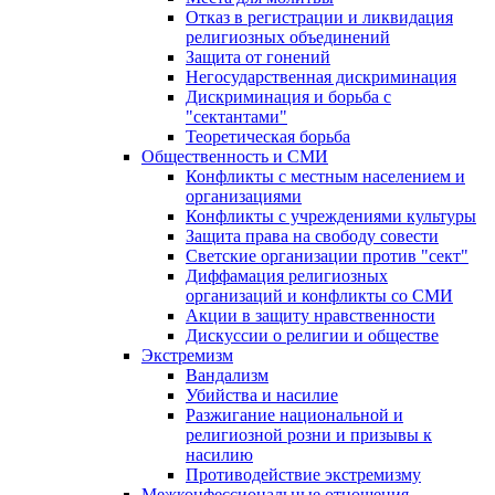
Отказ в регистрации и ликвидация
религиозных объединений
Защита от гонений
Негосударственная дискриминация
Дискриминация и борьба с
"сектантами"
Теоретическая борьба
Общественность и СМИ
Конфликты с местным населением и
организациями
Конфликты с учреждениями культуры
Защита права на свободу совести
Светские организации против "сект"
Диффамация религиозных
организаций и конфликты со СМИ
Акции в защиту нравственности
Дискуссии о религии и обществе
Экстремизм
Вандализм
Убийства и насилие
Разжигание национальной и
религиозной розни и призывы к
насилию
Противодействие экстремизму
Межконфессиональные отношения