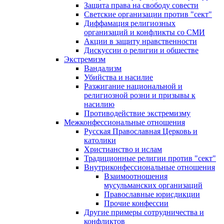
Защита права на свободу совести
Светские организации против "сект"
Диффамация религиозных
организаций и конфликты со СМИ
Акции в защиту нравственности
Дискуссии о религии и обществе
Экстремизм
Вандализм
Убийства и насилие
Разжигание национальной и
религиозной розни и призывы к
насилию
Противодействие экстремизму
Межконфессиональные отношения
Русская Православная Церковь и
католики
Христианство и ислам
Традиционные религии против "сект"
Внутриконфессиональные отношения
Взаимоотношения
мусульманских организаций
Православные юрисдикции
Прочие конфессии
Другие примеры сотрудничества и
конфликтов