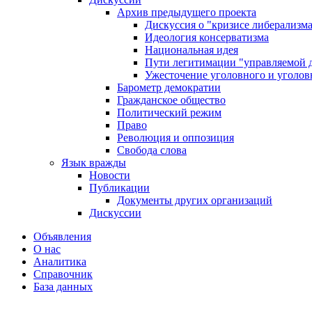
Архив предыдущего проекта
Дискуссия о "кризисе либерализм
Идеология консерватизма
Национальная идея
Пути легитимации "управляемой 
Ужесточение уголовного и уголов
Барометр демократии
Гражданское общество
Политический режим
Право
Революция и оппозиция
Свобода слова
Язык вражды
Новости
Публикации
Документы других организаций
Дискуссии
Объявления
О нас
Аналитика
Справочник
База данных