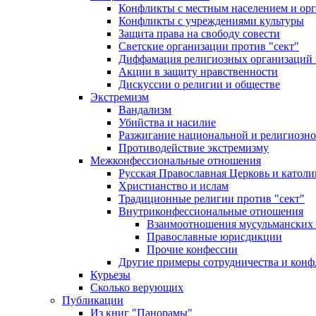
Конфликты с местным населением и ор
Конфликты с учреждениями культуры
Защита права на свободу совести
Светские организации против "сект"
Диффамация религиозных организаций
Акции в защиту нравственности
Дискуссии о религии и обществе
Экстремизм
Вандализм
Убийства и насилие
Разжигание национальной и религиозно
Противодействие экстремизму
Межконфессиональные отношения
Русская Православная Церковь и католи
Христианство и ислам
Традиционные религии против "сект"
Внутриконфессиональные отношения
Взаимоотношения мусульманских 
Православные юрисдикции
Прочие конфессии
Другие примеры сотрудничества и конф
Курьезы
Сколько верующих
Публикации
Из книг "Панорамы"