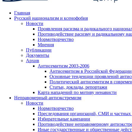
Главная
Русский национализм и ксенофобия
Новости
Проявления расизма и радикального национа
Противодействие расизму и радикальному на
Нормотворчество
Мнения
Публикации
Документы
Архив
Антисемитизм 2003-2006
Антисемитизм в Российской Федерации
Основные тенденции проявлений антис
Политический антисемитизм в совреме
Статьи, доклады, репортажи
Карта нападений по мотиву ненависти
Неправомерный антиэкстремизм
Новости
Нормотворчество
Преследования организаций, СМИ и частных
Избирательные кампании
Противодействие неправомерному антиэкстр
Иные государственные и общественные дейст