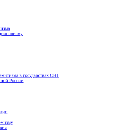
лизма
ционализму
емитизма в государствах СНГ
нной России
 лиц
емизму
вия