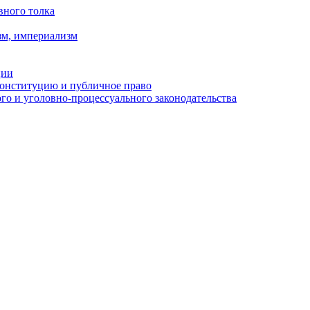
вного толка
зм, империализм
ции
Конституцию и публичное право
о и уголовно-процессуального законодательства