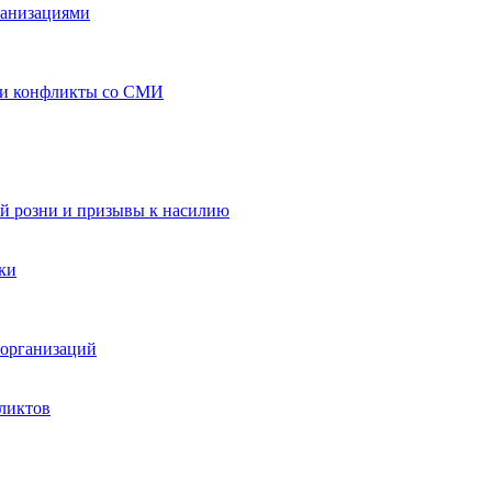
ганизациями
 и конфликты со СМИ
й розни и призывы к насилию
ки
организаций
ликтов