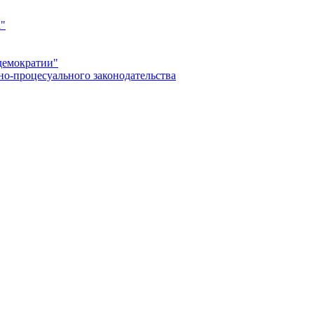
а"
демократии"
но-процесуального законодательства