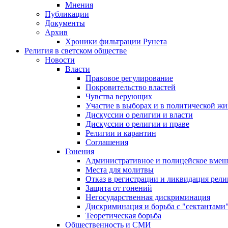
Мнения
Публикации
Документы
Архив
Хроники фильтрации Рунета
Религия в светском обществе
Новости
Власти
Правовое регулирование
Покровительство властей
Чувства верующих
Участие в выборах и в политической ж
Дискуссии о религии и власти
Дискуссии о религии и праве
Религии и карантин
Соглашения
Гонения
Административное и полицейское вмеш
Места для молитвы
Отказ в регистрации и ликвидация рел
Защита от гонений
Негосударственная дискриминация
Дискриминация и борьба с "сектантами
Теоретическая борьба
Общественность и СМИ