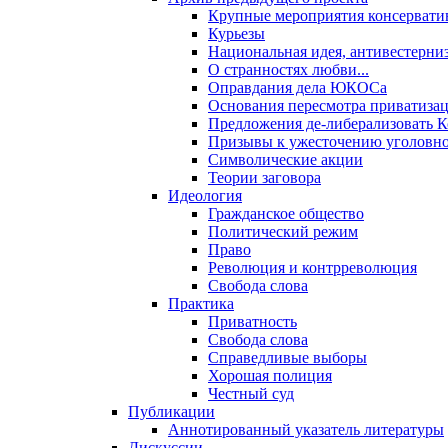
Крупные мероприятия консервати
Курьезы
Национальная идея, антивестерни
О странностях любви...
Оправдания дела ЮКОСа
Основания пересмотра приватиза
Предложения де-либерализовать 
Призывы к ужесточению уголовног
Символические акции
Теории заговора
Идеология
Гражданское общество
Политический режим
Право
Революция и контрреволюция
Свобода слова
Практика
Приватность
Свобода слова
Справедливые выборы
Хорошая полиция
Честный суд
Публикации
Аннотированный указатель литературы
Дискуссии