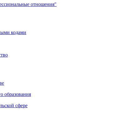
фессиональные отношения"
мыми кодами
ство
ве
го образования
льской сфере