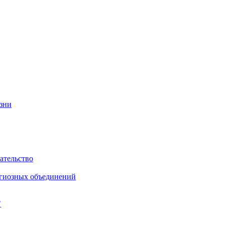
изни
ательство
игиозных объединений
"