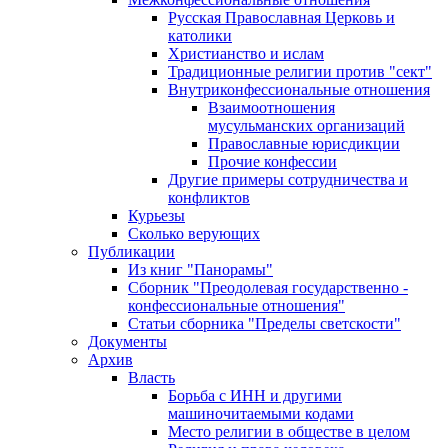
Русская Православная Церковь и
католики
Христианство и ислам
Традиционные религии против "сект"
Внутриконфессиональные отношения
Взаимоотношения
мусульманских организаций
Православные юрисдикции
Прочие конфессии
Другие примеры сотрудничества и
конфликтов
Курьезы
Сколько верующих
Публикации
Из книг "Панорамы"
Сборник "Преодолевая государственно -
конфессиональные отношения"
Статьи сборника "Пределы светскости"
Документы
Архив
Власть
Борьба с ИНН и другими
машиночитаемыми кодами
Место религии в обществе в целом