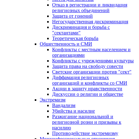
Отказ в регистрации и ликвидация
религиозных объединений
Защита от гонений
Негосударственная дискриминация
Дискриминация и борьба с
"сектантами"
Теоретическая борьба
Общественность и СМИ
Конфликты с местным населением и
организациями
Конфликты с учреждениями культуры
Защита права на свободу совести
Светские организации против "сект"
Диффамация религиозных
организаций и конфликты со СМИ
Акции в защиту нравственности
Дискуссии о религии и обществе
Экстремизм
Вандализм
Убийства и насилие
Разжигание национальной и
религиозной розни и призывы к
насилию
Противодействие экстремизму
Межконфессиональные отношения