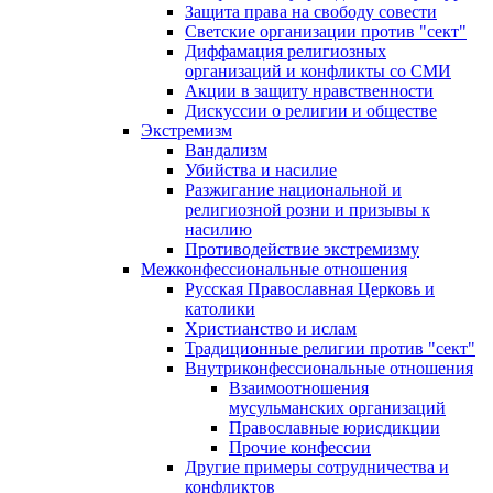
Защита права на свободу совести
Светские организации против "сект"
Диффамация религиозных
организаций и конфликты со СМИ
Акции в защиту нравственности
Дискуссии о религии и обществе
Экстремизм
Вандализм
Убийства и насилие
Разжигание национальной и
религиозной розни и призывы к
насилию
Противодействие экстремизму
Межконфессиональные отношения
Русская Православная Церковь и
католики
Христианство и ислам
Традиционные религии против "сект"
Внутриконфессиональные отношения
Взаимоотношения
мусульманских организаций
Православные юрисдикции
Прочие конфессии
Другие примеры сотрудничества и
конфликтов