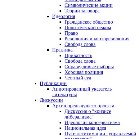
Символические акции
Теории заговора
Идеология
Гражданское общество
Политический режим
Право
Революция и контрреволюция
Свобода слова
Практика
Приватность
Свобода слова
Справедливые выборы
Хорошая полиция
Честный суд
Публикации
Аннотированный указатель
литературы
Дискуссии
Архив предыдущего проекта
Дискуссия о "кризисе
либерализма"
Идеология консерватизма
Национальная идея
Пути легитимации "управляемой