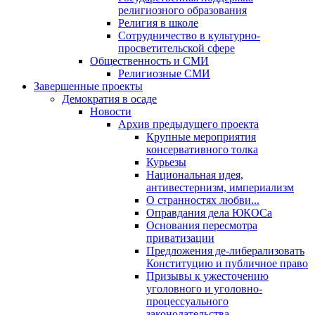
религиозного образования
Религия в школе
Сотрудничество в культурно-
просветительской сфере
Общественность и СМИ
Религиозные СМИ
Завершенные проекты
Демократия в осаде
Новости
Архив предыдущего проекта
Крупные мероприятия
консервативного толка
Курьезы
Национальная идея,
антивестернизм, империализм
О странностях любви...
Оправдания дела ЮКОСа
Основания пересмотра
приватизации
Предложения де-либерализовать
Конституцию и публичное право
Призывы к ужесточению
уголовного и уголовно-
процессуального
законодательства