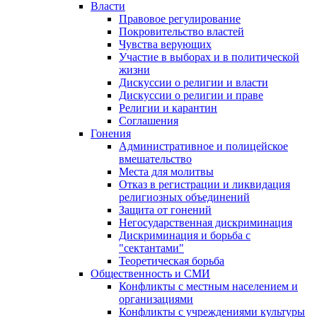
Власти
Правовое регулирование
Покровительство властей
Чувства верующих
Участие в выборах и в политической
жизни
Дискуссии о религии и власти
Дискуссии о религии и праве
Религии и карантин
Соглашения
Гонения
Административное и полицейское
вмешательство
Места для молитвы
Отказ в регистрации и ликвидация
религиозных объединений
Защита от гонений
Негосударственная дискриминация
Дискриминация и борьба с
"сектантами"
Теоретическая борьба
Общественность и СМИ
Конфликты с местным населением и
организациями
Конфликты с учреждениями культуры