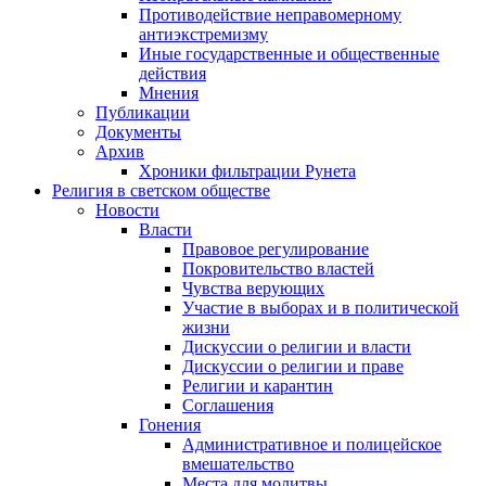
Противодействие неправомерному
антиэкстремизму
Иные государственные и общественные
действия
Мнения
Публикации
Документы
Архив
Хроники фильтрации Рунета
Религия в светском обществе
Новости
Власти
Правовое регулирование
Покровительство властей
Чувства верующих
Участие в выборах и в политической
жизни
Дискуссии о религии и власти
Дискуссии о религии и праве
Религии и карантин
Соглашения
Гонения
Административное и полицейское
вмешательство
Места для молитвы