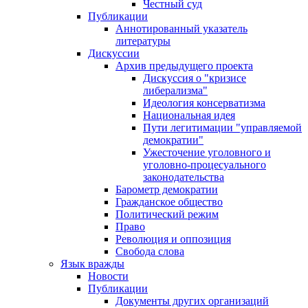
Честный суд
Публикации
Аннотированный указатель
литературы
Дискуссии
Архив предыдущего проекта
Дискуссия о "кризисе
либерализма"
Идеология консерватизма
Национальная идея
Пути легитимации "управляемой
демократии"
Ужесточение уголовного и
уголовно-процесуального
законодательства
Барометр демократии
Гражданское общество
Политический режим
Право
Революция и оппозиция
Свобода слова
Язык вражды
Новости
Публикации
Документы других организаций