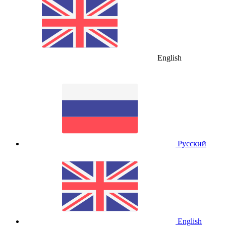
English
Русский
English