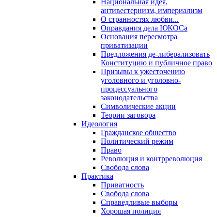
Национальная идея,
антивестернизм, империализм
О странностях любви...
Оправдания дела ЮКОСа
Основания пересмотра
приватизации
Предложения де-либерализовать
Конституцию и публичное право
Призывы к ужесточению
уголовного и уголовно-
процессуального
законодательства
Символические акции
Теории заговора
Идеология
Гражданское общество
Политический режим
Право
Революция и контрреволюция
Свобода слова
Практика
Приватность
Свобода слова
Справедливые выборы
Хорошая полиция