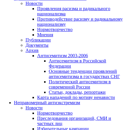
Новости
Проявления расизма и радикального
национализма
Противодействие расизму и радикальному
национализму
Нормотворчество
Мнения
Публикации
Документы
Архив
Антисемитизм 2003-2006
Антисемитизм в Российской
Федерации
Основные тенденции проявлений
антисемитизма в государствах СНГ
Политический антисемитизм в
современной России
Статьи, доклады, репортажи
Карта нападений по мотиву ненависти
Неправомерный антиэкстремизм
Новости
Нормотворчество
Преследования организаций, СМИ и
частных лиц
Избирательные кампании