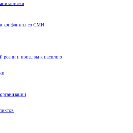
ганизациями
 и конфликты со СМИ
й розни и призывы к насилию
ки
организаций
ликтов