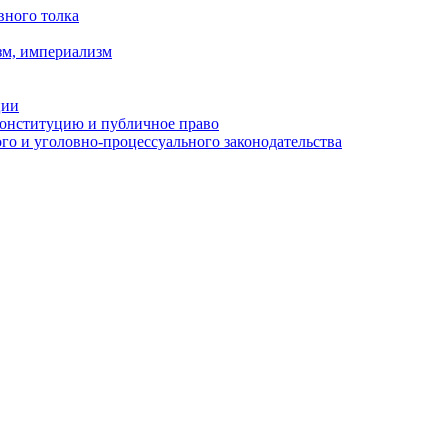
вного толка
зм, империализм
ции
Конституцию и публичное право
о и уголовно-процессуального законодательства