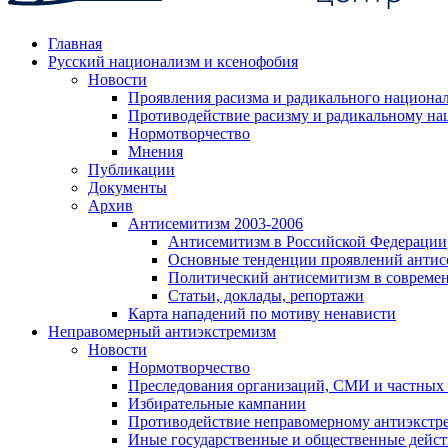
Главная
Русский национализм и ксенофобия
Новости
Проявления расизма и радикального национа
Противодействие расизму и радикальному на
Нормотворчество
Мнения
Публикации
Документы
Архив
Антисемитизм 2003-2006
Антисемитизм в Российской Федерации
Основные тенденции проявлений антис
Политический антисемитизм в совреме
Статьи, доклады, репортажи
Карта нападений по мотиву ненависти
Неправомерный антиэкстремизм
Новости
Нормотворчество
Преследования организаций, СМИ и частных
Избирательные кампании
Противодействие неправомерному антиэкстр
Иные государственные и общественные дейст