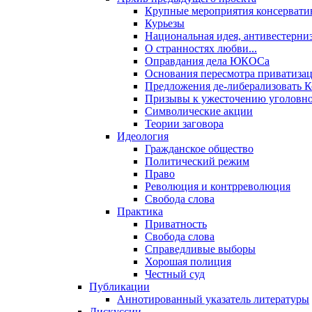
Крупные мероприятия консервати
Курьезы
Национальная идея, антивестерни
О странностях любви...
Оправдания дела ЮКОСа
Основания пересмотра приватиза
Предложения де-либерализовать 
Призывы к ужесточению уголовног
Символические акции
Теории заговора
Идеология
Гражданское общество
Политический режим
Право
Революция и контрреволюция
Свобода слова
Практика
Приватность
Свобода слова
Справедливые выборы
Хорошая полиция
Честный суд
Публикации
Аннотированный указатель литературы
Дискуссии