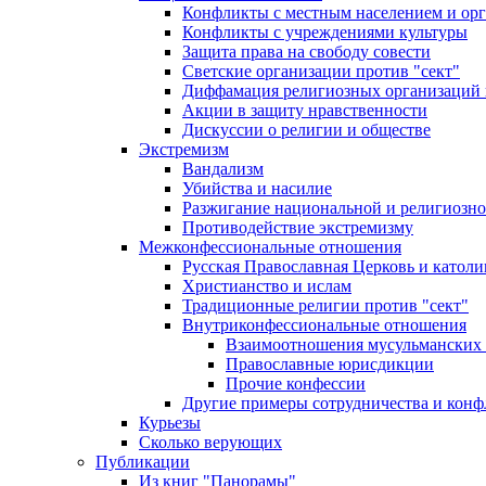
Конфликты с местным населением и ор
Конфликты с учреждениями культуры
Защита права на свободу совести
Светские организации против "сект"
Диффамация религиозных организаций
Акции в защиту нравственности
Дискуссии о религии и обществе
Экстремизм
Вандализм
Убийства и насилие
Разжигание национальной и религиозно
Противодействие экстремизму
Межконфессиональные отношения
Русская Православная Церковь и католи
Христианство и ислам
Традиционные религии против "сект"
Внутриконфессиональные отношения
Взаимоотношения мусульманских 
Православные юрисдикции
Прочие конфессии
Другие примеры сотрудничества и конф
Курьезы
Сколько верующих
Публикации
Из книг "Панорамы"