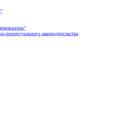
а"
демократии"
но-процесуального законодательства