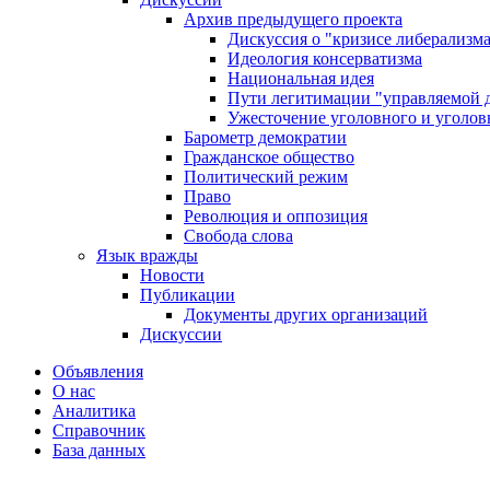
Архив предыдущего проекта
Дискуссия о "кризисе либерализм
Идеология консерватизма
Национальная идея
Пути легитимации "управляемой 
Ужесточение уголовного и уголов
Барометр демократии
Гражданское общество
Политический режим
Право
Революция и оппозиция
Свобода слова
Язык вражды
Новости
Публикации
Документы других организаций
Дискуссии
Объявления
О нас
Аналитика
Справочник
База данных