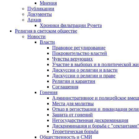
Мнения
Публикации
Документы
Архив
Хроники фильтрации Рунета
Религия в светском обществе
Новости
Власти
Правовое регулирование
Покровительство властей
Чувства верующих
Участие в выборах и в политической ж
Дискуссии о религии и власти
Дискуссии о религии и праве
Религии и карантин
Соглашения
Гонения
Административное и полицейское вмеш
Места для молитвы
Отказ в регистрации и ликвидация рел
Защита от гонений
Негосударственная дискриминация
Дискриминация и борьба с "сектантами
Теоретическая борьба
Общественность и СМИ