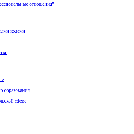
фессиональные отношения"
мыми кодами
ство
ве
го образования
льской сфере