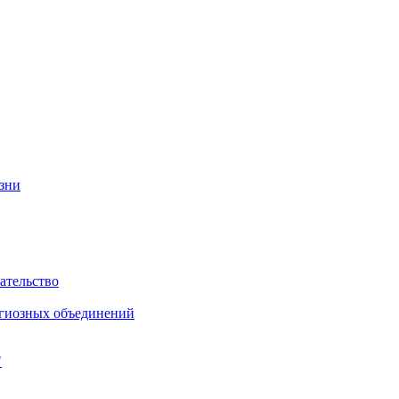
изни
ательство
игиозных объединений
"