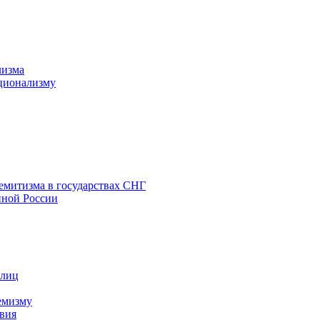
лизма
ционализму
емитизма в государствах СНГ
нной России
 лиц
емизму
вия