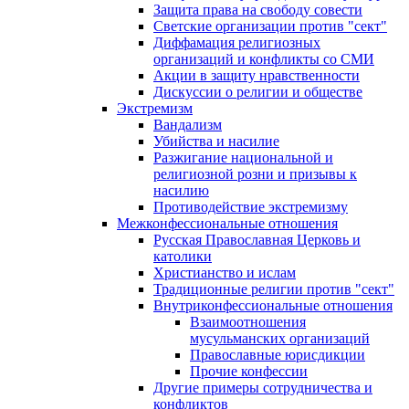
Защита права на свободу совести
Светские организации против "сект"
Диффамация религиозных
организаций и конфликты со СМИ
Акции в защиту нравственности
Дискуссии о религии и обществе
Экстремизм
Вандализм
Убийства и насилие
Разжигание национальной и
религиозной розни и призывы к
насилию
Противодействие экстремизму
Межконфессиональные отношения
Русская Православная Церковь и
католики
Христианство и ислам
Традиционные религии против "сект"
Внутриконфессиональные отношения
Взаимоотношения
мусульманских организаций
Православные юрисдикции
Прочие конфессии
Другие примеры сотрудничества и
конфликтов