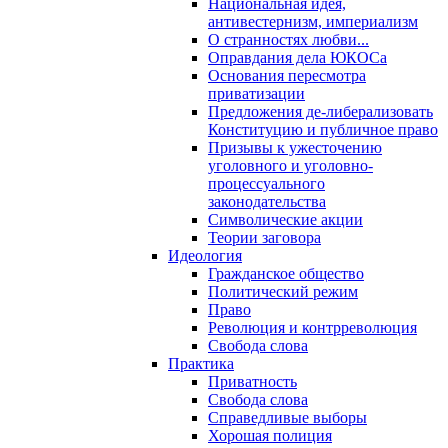
Национальная идея,
антивестернизм, империализм
О странностях любви...
Оправдания дела ЮКОСа
Основания пересмотра
приватизации
Предложения де-либерализовать
Конституцию и публичное право
Призывы к ужесточению
уголовного и уголовно-
процессуального
законодательства
Символические акции
Теории заговора
Идеология
Гражданское общество
Политический режим
Право
Революция и контрреволюция
Свобода слова
Практика
Приватность
Свобода слова
Справедливые выборы
Хорошая полиция