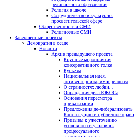
религиозного образования
Религия в школе
Сотрудничество в культурно-
просветительской сфере
Общественность и СМИ
Религиозные СМИ
Завершенные проекты
Демократия в осаде
Новости
Архив предыдущего проекта
Крупные мероприятия
консервативного толка
Курьезы
Национальная идея,
антивестернизм, империализм
О странностях любви...
Оправдания дела ЮКОСа
Основания пересмотра
приватизации
Предложения де-либерализовать
Конституцию и публичное право
Призывы к ужесточению
уголовного и уголовно-
процессуального
законодательства