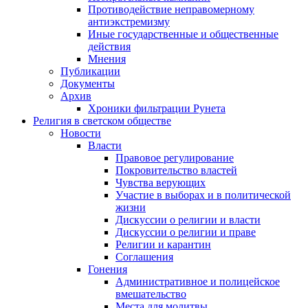
Противодействие неправомерному
антиэкстремизму
Иные государственные и общественные
действия
Мнения
Публикации
Документы
Архив
Хроники фильтрации Рунета
Религия в светском обществе
Новости
Власти
Правовое регулирование
Покровительство властей
Чувства верующих
Участие в выборах и в политической
жизни
Дискуссии о религии и власти
Дискуссии о религии и праве
Религии и карантин
Соглашения
Гонения
Административное и полицейское
вмешательство
Места для молитвы