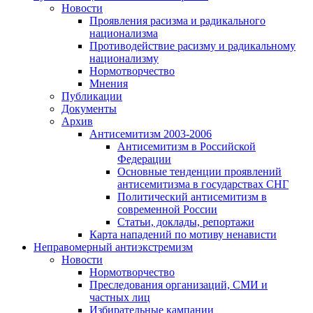
Новости
Проявления расизма и радикального
национализма
Противодействие расизму и радикальному
национализму
Нормотворчество
Мнения
Публикации
Документы
Архив
Антисемитизм 2003-2006
Антисемитизм в Российской
Федерации
Основные тенденции проявлений
антисемитизма в государствах СНГ
Политический антисемитизм в
современной России
Статьи, доклады, репортажи
Карта нападений по мотиву ненависти
Неправомерный антиэкстремизм
Новости
Нормотворчество
Преследования организаций, СМИ и
частных лиц
Избирательные кампании