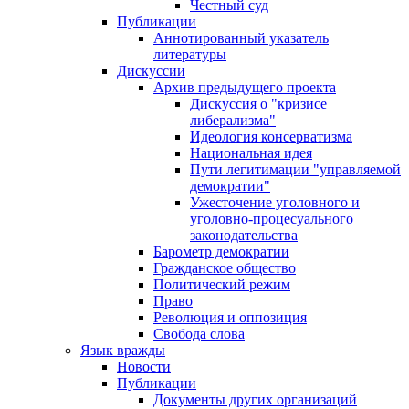
Честный суд
Публикации
Аннотированный указатель
литературы
Дискуссии
Архив предыдущего проекта
Дискуссия о "кризисе
либерализма"
Идеология консерватизма
Национальная идея
Пути легитимации "управляемой
демократии"
Ужесточение уголовного и
уголовно-процесуального
законодательства
Барометр демократии
Гражданское общество
Политический режим
Право
Революция и оппозиция
Свобода слова
Язык вражды
Новости
Публикации
Документы других организаций