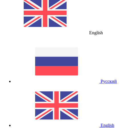
English
Русский
English