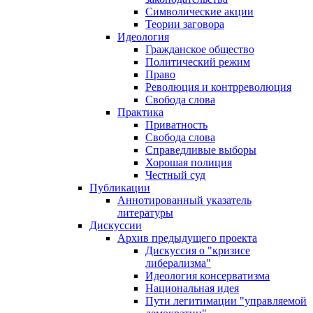
Символические акции
Теории заговора
Идеология
Гражданское общество
Политический режим
Право
Революция и контрреволюция
Свобода слова
Практика
Приватность
Свобода слова
Справедливые выборы
Хорошая полиция
Честный суд
Публикации
Аннотированный указатель
литературы
Дискуссии
Архив предыдущего проекта
Дискуссия о "кризисе
либерализма"
Идеология консерватизма
Национальная идея
Пути легитимации "управляемой