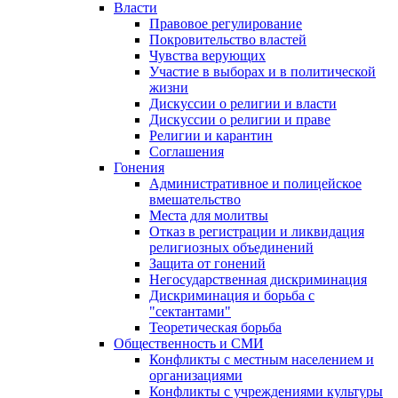
Власти
Правовое регулирование
Покровительство властей
Чувства верующих
Участие в выборах и в политической
жизни
Дискуссии о религии и власти
Дискуссии о религии и праве
Религии и карантин
Соглашения
Гонения
Административное и полицейское
вмешательство
Места для молитвы
Отказ в регистрации и ликвидация
религиозных объединений
Защита от гонений
Негосударственная дискриминация
Дискриминация и борьба с
"сектантами"
Теоретическая борьба
Общественность и СМИ
Конфликты с местным населением и
организациями
Конфликты с учреждениями культуры