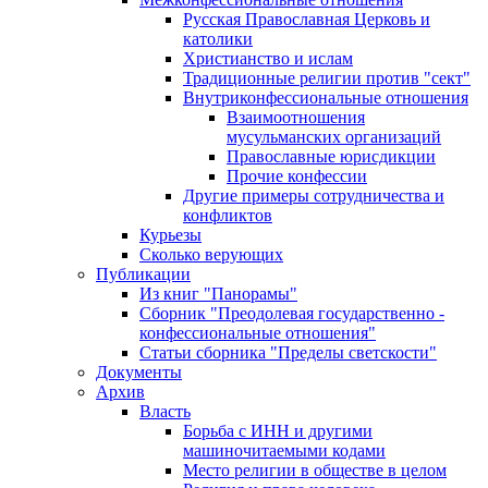
Русская Православная Церковь и
католики
Христианство и ислам
Традиционные религии против "сект"
Внутриконфессиональные отношения
Взаимоотношения
мусульманских организаций
Православные юрисдикции
Прочие конфессии
Другие примеры сотрудничества и
конфликтов
Курьезы
Сколько верующих
Публикации
Из книг "Панорамы"
Сборник "Преодолевая государственно -
конфессиональные отношения"
Статьи сборника "Пределы светскости"
Документы
Архив
Власть
Борьба с ИНН и другими
машиночитаемыми кодами
Место религии в обществе в целом