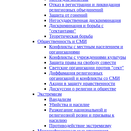
Отказ в регистрации и ликвидация
религиозных объединений
Защита от гонений
Негосударственная дискриминация
Дискриминация и борьба с
"сектантами"
Теоретическая борьба
Общественность и СМИ
Конфликты с местным населением и
организациями
Конфликты с учреждениями культуры
Защита права на свободу совести
Светские организации против "сект"
Диффамация религиозных
организаций и конфликты со СМИ
Акции в защиту нравственности
Дискуссии о религии и обществе
Экстремизм
Вандализм
Убийства и насилие
Разжигание национальной и
религиозной розни и призывы к
насилию
Противодействие экстремизму
Межконфессиональные отношения