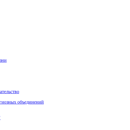
изни
ательство
игиозных объединений
"