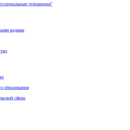
фессиональные отношения"
мыми кодами
ство
ве
го образования
льской сфере