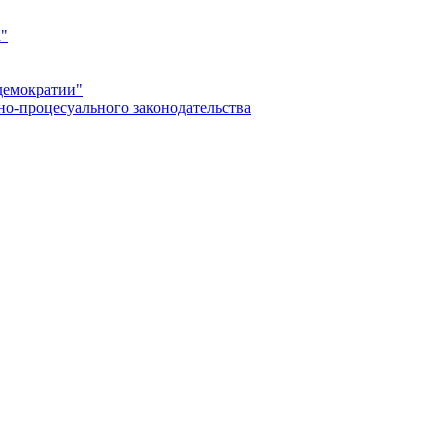
а"
демократии"
но-процесуального законодательства