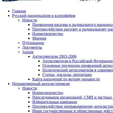
Главная
Русский национализм и ксенофобия
Новости
Проявления расизма и радикального национа
Противодействие расизму и радикальному на
Нормотворчество
Мнения
Публикации
Документы
Архив
Антисемитизм 2003-2006
Антисемитизм в Российской Федерации
Основные тенденции проявлений антис
Политический антисемитизм в совреме
Статьи, доклады, репортажи
Карта нападений по мотиву ненависти
Неправомерный антиэкстремизм
Новости
Нормотворчество
Преследования организаций, СМИ и частных
Избирательные кампании
Противодействие неправомерному антиэкстр
Иные государственные и общественные дейст