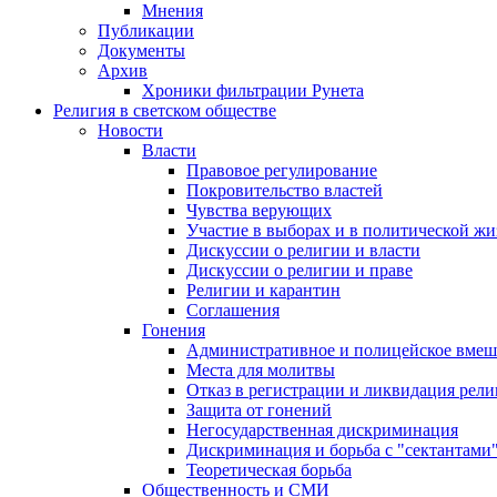
Мнения
Публикации
Документы
Архив
Хроники фильтрации Рунета
Религия в светском обществе
Новости
Власти
Правовое регулирование
Покровительство властей
Чувства верующих
Участие в выборах и в политической ж
Дискуссии о религии и власти
Дискуссии о религии и праве
Религии и карантин
Соглашения
Гонения
Административное и полицейское вмеш
Места для молитвы
Отказ в регистрации и ликвидация рел
Защита от гонений
Негосударственная дискриминация
Дискриминация и борьба с "сектантами
Теоретическая борьба
Общественность и СМИ