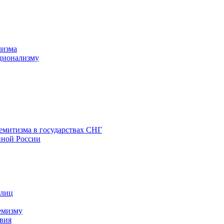
лизма
ционализму
емитизма в государствах СНГ
нной России
 лиц
емизму
вия