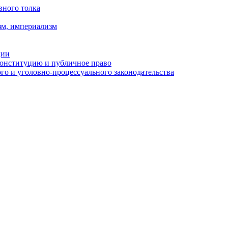
вного толка
зм, империализм
ции
Конституцию и публичное право
о и уголовно-процессуального законодательства