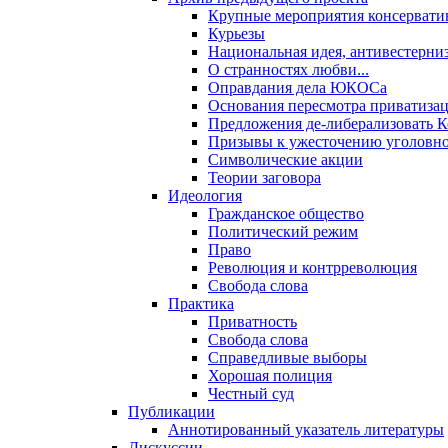
Крупные мероприятия консервати
Курьезы
Национальная идея, антивестерни
О странностях любви...
Оправдания дела ЮКОСа
Основания пересмотра приватиза
Предложения де-либерализовать 
Призывы к ужесточению уголовног
Символические акции
Теории заговора
Идеология
Гражданское общество
Политический режим
Право
Революция и контрреволюция
Свобода слова
Практика
Приватность
Свобода слова
Справедливые выборы
Хорошая полиция
Честный суд
Публикации
Аннотированный указатель литературы
Дискуссии