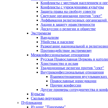
Конфликты с местным населением и ор
Конфликты с учреждениями культуры
Защита права на свободу совести
Светские организации против "сект"
Диффамация религиозных организаций
Акции в защиту нравственности
Дискуссии о религии и обществе
Экстремизм
Вандализм
Убийства и насилие
Разжигание национальной и религиозно
Противодействие экстремизму
Межконфессиональные отношения
Русская Православная Церковь и католи
Христианство и ислам
Традиционные религии против "сект"
Внутриконфессиональные отношения
Взаимоотношения мусульманских 
Православные юрисдикции
Прочие конфессии
Другие примеры сотрудничества и конф
Курьезы
Сколько верующих
Публикации
Из книг "Панорамы"