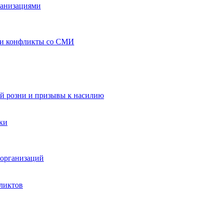
ганизациями
 и конфликты со СМИ
й розни и призывы к насилию
ки
организаций
ликтов