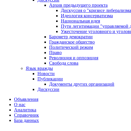
Архив предыдущего проекта
Дискуссия о "кризисе либерализм
Идеология консерватизма
Национальная идея
Пути легитимации "управляемой 
Ужесточение уголовного и уголов
Барометр демократии
Гражданское общество
Политический режим
Право
Революция и оппозиция
Свобода слова
Язык вражды
Новости
Публикации
Документы других организаций
Дискуссии
Объявления
О нас
Аналитика
Справочник
База данных