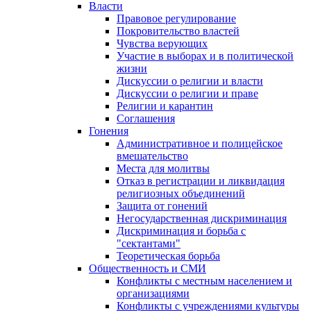
Власти
Правовое регулирование
Покровительство властей
Чувства верующих
Участие в выборах и в политической
жизни
Дискуссии о религии и власти
Дискуссии о религии и праве
Религии и карантин
Соглашения
Гонения
Административное и полицейское
вмешательство
Места для молитвы
Отказ в регистрации и ликвидация
религиозных объединений
Защита от гонений
Негосударственная дискриминация
Дискриминация и борьба с
"сектантами"
Теоретическая борьба
Общественность и СМИ
Конфликты с местным населением и
организациями
Конфликты с учреждениями культуры