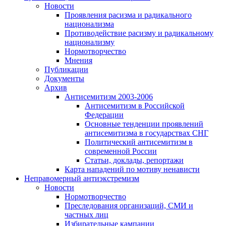
Новости
Проявления расизма и радикального
национализма
Противодействие расизму и радикальному
национализму
Нормотворчество
Мнения
Публикации
Документы
Архив
Антисемитизм 2003-2006
Антисемитизм в Российской
Федерации
Основные тенденции проявлений
антисемитизма в государствах СНГ
Политический антисемитизм в
современной России
Статьи, доклады, репортажи
Карта нападений по мотиву ненависти
Неправомерный антиэкстремизм
Новости
Нормотворчество
Преследования организаций, СМИ и
частных лиц
Избирательные кампании