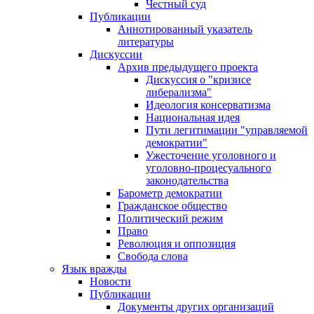
Честный суд
Публикации
Аннотированный указатель
литературы
Дискуссии
Архив предыдущего проекта
Дискуссия о "кризисе
либерализма"
Идеология консерватизма
Национальная идея
Пути легитимации "управляемой
демократии"
Ужесточение уголовного и
уголовно-процесуального
законодательства
Барометр демократии
Гражданское общество
Политический режим
Право
Революция и оппозиция
Свобода слова
Язык вражды
Новости
Публикации
Документы других организаций