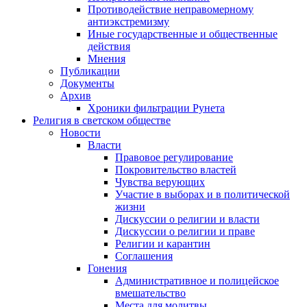
Противодействие неправомерному
антиэкстремизму
Иные государственные и общественные
действия
Мнения
Публикации
Документы
Архив
Хроники фильтрации Рунета
Религия в светском обществе
Новости
Власти
Правовое регулирование
Покровительство властей
Чувства верующих
Участие в выборах и в политической
жизни
Дискуссии о религии и власти
Дискуссии о религии и праве
Религии и карантин
Соглашения
Гонения
Административное и полицейское
вмешательство
Места для молитвы