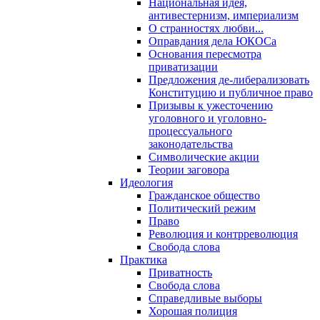
Национальная идея,
антивестернизм, империализм
О странностях любви...
Оправдания дела ЮКОСа
Основания пересмотра
приватизации
Предложения де-либерализовать
Конституцию и публичное право
Призывы к ужесточению
уголовного и уголовно-
процессуального
законодательства
Символические акции
Теории заговора
Идеология
Гражданское общество
Политический режим
Право
Революция и контрреволюция
Свобода слова
Практика
Приватность
Свобода слова
Справедливые выборы
Хорошая полиция