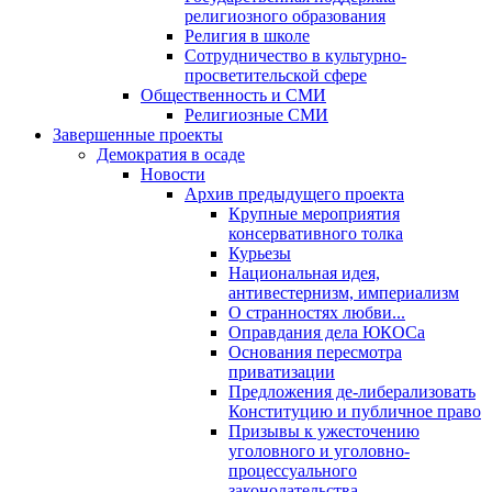
религиозного образования
Религия в школе
Сотрудничество в культурно-
просветительской сфере
Общественность и СМИ
Религиозные СМИ
Завершенные проекты
Демократия в осаде
Новости
Архив предыдущего проекта
Крупные мероприятия
консервативного толка
Курьезы
Национальная идея,
антивестернизм, империализм
О странностях любви...
Оправдания дела ЮКОСа
Основания пересмотра
приватизации
Предложения де-либерализовать
Конституцию и публичное право
Призывы к ужесточению
уголовного и уголовно-
процессуального
законодательства