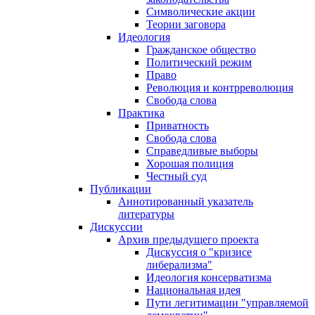
Символические акции
Теории заговора
Идеология
Гражданское общество
Политический режим
Право
Революция и контрреволюция
Свобода слова
Практика
Приватность
Свобода слова
Справедливые выборы
Хорошая полиция
Честный суд
Публикации
Аннотированный указатель
литературы
Дискуссии
Архив предыдущего проекта
Дискуссия о "кризисе
либерализма"
Идеология консерватизма
Национальная идея
Пути легитимации "управляемой