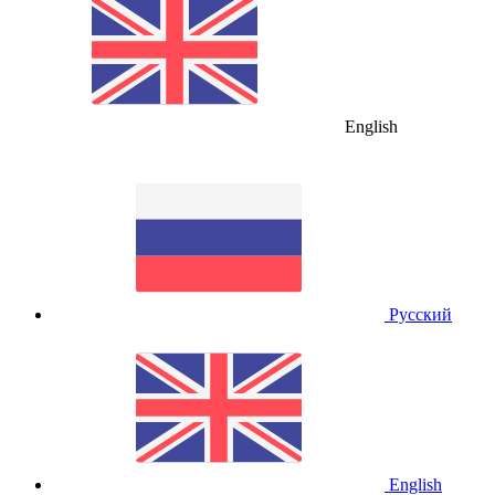
English
Русский
English