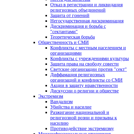
Отказ в регистрации и ликвидация
религиозных объединений
Защита от гонений
Негосударственная дискриминация
Дискриминация и борьба с
"сектантами"
Теоретическая борьба
Общественность и СМИ
Конфликты с местным населением и
организациями
Конфликты с учреждениями культуры
Защита права на свободу совести
Светские организации против "сект"
Диффамация религиозных
организаций и конфликты со СМИ
Акции в защиту нравственности
Дискуссии о религии и обществе
Экстремизм
Вандализм
Убийства и насилие
Разжигание национальной и
религиозной розни и призывы к
насилию
Противодействие экстремизму
Межконфессиональные отношения