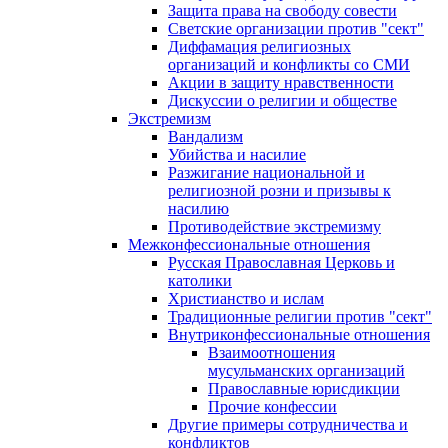
Защита права на свободу совести
Светские организации против "сект"
Диффамация религиозных
организаций и конфликты со СМИ
Акции в защиту нравственности
Дискуссии о религии и обществе
Экстремизм
Вандализм
Убийства и насилие
Разжигание национальной и
религиозной розни и призывы к
насилию
Противодействие экстремизму
Межконфессиональные отношения
Русская Православная Церковь и
католики
Христианство и ислам
Традиционные религии против "сект"
Внутриконфессиональные отношения
Взаимоотношения
мусульманских организаций
Православные юрисдикции
Прочие конфессии
Другие примеры сотрудничества и
конфликтов