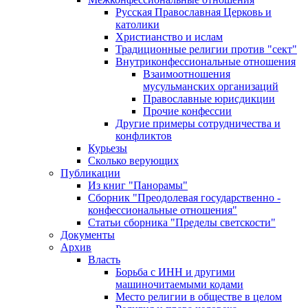
Русская Православная Церковь и
католики
Христианство и ислам
Традиционные религии против "сект"
Внутриконфессиональные отношения
Взаимоотношения
мусульманских организаций
Православные юрисдикции
Прочие конфессии
Другие примеры сотрудничества и
конфликтов
Курьезы
Сколько верующих
Публикации
Из книг "Панорамы"
Сборник "Преодолевая государственно -
конфессиональные отношения"
Статьи сборника "Пределы светскости"
Документы
Архив
Власть
Борьба с ИНН и другими
машиночитаемыми кодами
Место религии в обществе в целом