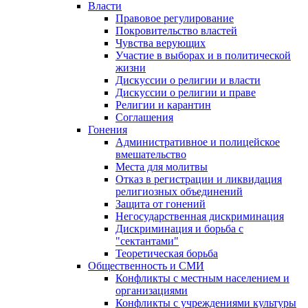
Власти
Правовое регулирование
Покровительство властей
Чувства верующих
Участие в выборах и в политической
жизни
Дискуссии о религии и власти
Дискуссии о религии и праве
Религии и карантин
Соглашения
Гонения
Административное и полицейское
вмешательство
Места для молитвы
Отказ в регистрации и ликвидация
религиозных объединений
Защита от гонений
Негосударственная дискриминация
Дискриминация и борьба с
"сектантами"
Теоретическая борьба
Общественность и СМИ
Конфликты с местным населением и
организациями
Конфликты с учреждениями культуры