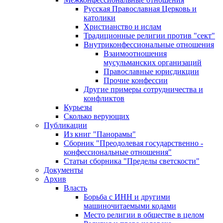
Русская Православная Церковь и
католики
Христианство и ислам
Традиционные религии против "сект"
Внутриконфессиональные отношения
Взаимоотношения
мусульманских организаций
Православные юрисдикции
Прочие конфессии
Другие примеры сотрудничества и
конфликтов
Курьезы
Сколько верующих
Публикации
Из книг "Панорамы"
Сборник "Преодолевая государственно -
конфессиональные отношения"
Статьи сборника "Пределы светскости"
Документы
Архив
Власть
Борьба с ИНН и другими
машиночитаемыми кодами
Место религии в обществе в целом