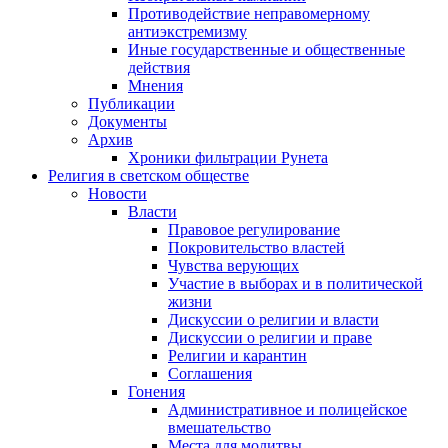
Противодействие неправомерному
антиэкстремизму
Иные государственные и общественные
действия
Мнения
Публикации
Документы
Архив
Хроники фильтрации Рунета
Религия в светском обществе
Новости
Власти
Правовое регулирование
Покровительство властей
Чувства верующих
Участие в выборах и в политической
жизни
Дискуссии о религии и власти
Дискуссии о религии и праве
Религии и карантин
Соглашения
Гонения
Административное и полицейское
вмешательство
Места для молитвы