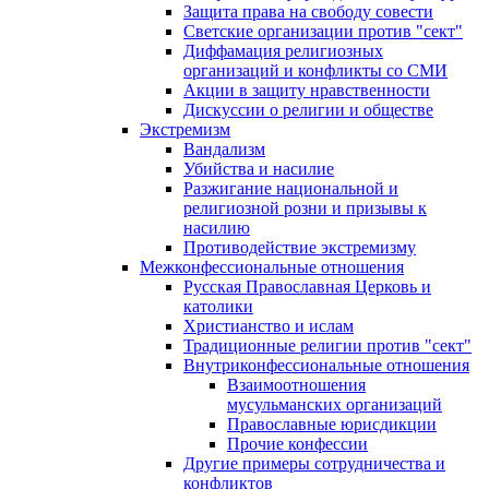
Защита права на свободу совести
Светские организации против "сект"
Диффамация религиозных
организаций и конфликты со СМИ
Акции в защиту нравственности
Дискуссии о религии и обществе
Экстремизм
Вандализм
Убийства и насилие
Разжигание национальной и
религиозной розни и призывы к
насилию
Противодействие экстремизму
Межконфессиональные отношения
Русская Православная Церковь и
католики
Христианство и ислам
Традиционные религии против "сект"
Внутриконфессиональные отношения
Взаимоотношения
мусульманских организаций
Православные юрисдикции
Прочие конфессии
Другие примеры сотрудничества и
конфликтов