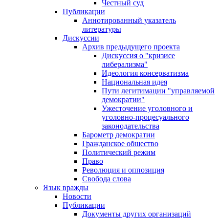
Честный суд
Публикации
Аннотированный указатель
литературы
Дискуссии
Архив предыдущего проекта
Дискуссия о "кризисе
либерализма"
Идеология консерватизма
Национальная идея
Пути легитимации "управляемой
демократии"
Ужесточение уголовного и
уголовно-процесуального
законодательства
Барометр демократии
Гражданское общество
Политический режим
Право
Революция и оппозиция
Свобода слова
Язык вражды
Новости
Публикации
Документы других организаций