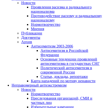
Новости
Проявления расизма и радикального
национализма
Противодействие расизму и радикальному
национализму
Нормотворчество
Мнения
Публикации
Документы
Архив
Антисемитизм 2003-2006
Антисемитизм в Российской
Федерации
Основные тенденции проявлений
антисемитизма в государствах СНГ
Политический антисемитизм в
современной России
Статьи, доклады, репортажи
Карта нападений по мотиву ненависти
Неправомерный антиэкстремизм
Новости
Нормотворчество
Преследования организаций, СМИ и
частных лиц
Избирательные кампании