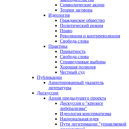
Символические акции
Теории заговора
Идеология
Гражданское общество
Политический режим
Право
Революция и контрреволюция
Свобода слова
Практика
Приватность
Свобода слова
Справедливые выборы
Хорошая полиция
Честный суд
Публикации
Аннотированный указатель
литературы
Дискуссии
Архив предыдущего проекта
Дискуссия о "кризисе
либерализма"
Идеология консерватизма
Национальная идея
Пути легитимации "управляемой