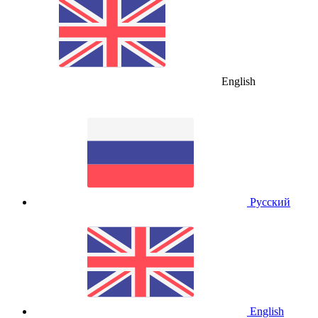
English
Русский
English