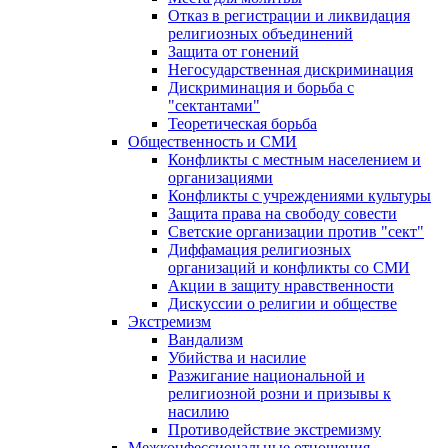
Отказ в регистрации и ликвидация
религиозных объединений
Защита от гонений
Негосударственная дискриминация
Дискриминация и борьба с
"сектантами"
Теоретическая борьба
Общественность и СМИ
Конфликты с местным населением и
организациями
Конфликты с учреждениями культуры
Защита права на свободу совести
Светские организации против "сект"
Диффамация религиозных
организаций и конфликты со СМИ
Акции в защиту нравственности
Дискуссии о религии и обществе
Экстремизм
Вандализм
Убийства и насилие
Разжигание национальной и
религиозной розни и призывы к
насилию
Противодействие экстремизму
Межконфессиональные отношения