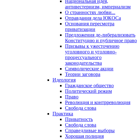
Национальная идея,
антивестернизм, империализм
О странностях любви...
Оправдания дела ЮКОСа
Основания пересмотра
приватизации
Предложения де-либерализовать
Конституцию и публичное право
Призывы к ужесточению
уголовного и уголовно-
процессуального
законодательства
Символические акции
Теории заговора
Идеология
Гражданское общество
Политический режим
Право
Революция и контрреволюция
Свобода слова
Практика
Приватность
Свобода слова
Справедливые выборы
Хорошая полиция