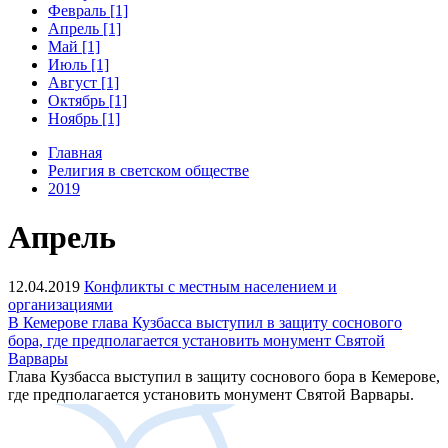
Февраль [1]
Апрель [1]
Май [1]
Июль [1]
Август [1]
Октябрь [1]
Ноябрь [1]
Главная
Религия в светском обществе
2019
Апрель
12.04.2019
Конфликты с местным населением и
организациями
В Кемерове глава Кузбасса выступил в защиту соснового
бора, где предполагается установить монумент Святой
Варвары
Глава Кузбасса выступил в защиту соснового бора в Кемерове,
где предполагается установить монумент Святой Варвары.