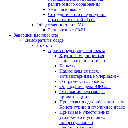
религиозного образования
Религия в школе
Сотрудничество в культурно-
просветительской сфере
Общественность и СМИ
Религиозные СМИ
Завершенные проекты
Демократия в осаде
Новости
Архив предыдущего проекта
Крупные мероприятия
консервативного толка
Курьезы
Национальная идея,
антивестернизм, империализм
О странностях любви...
Оправдания дела ЮКОСа
Основания пересмотра
приватизации
Предложения де-либерализовать
Конституцию и публичное право
Призывы к ужесточению
уголовного и уголовно-
процессуального
законодательства