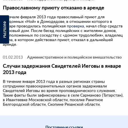
Православному приюту отказано в аренде
В начале февраля 2013 года православный приют для
бездомных «Ной» в Домодедове, в отношении которого в
ФИЛЬТРЫ
январе проводилась полицейская
проверка
, начал сбор средств
на новый дом. После бесед полицейских с жителями домов,
расположенных по соседству с «домом трудолюбия», владелец
дома, в котором действовал приют, отказал в дальнейшей
аренде.
01.02.2013
Административное и полицейское вмешательство
Случаи задержания Свидетелей Иеговы в январе
2013 года
В течение января 2013 года в разных регионах страны
сотрудники правоохранительных органов задерживали
Свидетелей Иеговы во время проповеднического служения.
Такие факты были зафиксированы в селе Сарманово (Татарстан),
в Ивантеевке Московской области, поселке Ракитное
Белгородской области, Скопине Рязанской области.
Постоянные ссылки