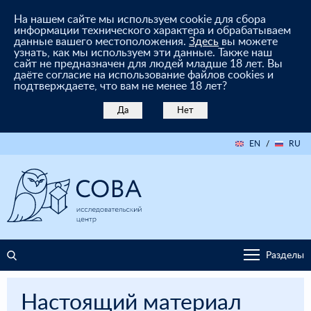
На нашем сайте мы используем cookie для сбора
информации технического характера и обрабатываем
данные вашего местоположения.
Здесь
вы можете
узнать, как мы используем эти данные. Также наш
сайт не предназначен для людей младше 18 лет. Вы
даёте согласие на использование файлов cookies и
подтверждаете, что вам не менее 18 лет?
Да
Нет
EN
/
RU
Разделы
Настоящий материал