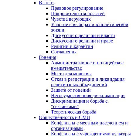
Власти
Правовое регулирование
Покровительство властей
Чувства верующих
Участие в выборах и в политической
жизни
Дискуссии о религии и власти
Дискуссии о религии и праве
Религии и карантин
Соглашения
Гонения
Административное и полицейское
вмешательство
Места для молитвы
Отказ в регистрации и ликвидация
религиозных объединений
Защита от гонений
Негосударственная дискриминация
Дискриминация и борьба с
"сектантами"
Теоретическая борьба
Общественность и СМИ
Конфликты с местным населением и
организациями
Конфликты с учреждениями культуры