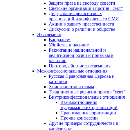
Защита права на свободу совести
Светские организации против "сект"
Диффамация религиозных
организаций и конфликты со СМИ
Акции в защиту нравственности
Дискуссии о религии и обществе
Экстремизм
Вандализм
Убийства и насилие
Разжигание национальной и
религиозной розни и призывы к
насилию
Противодействие экстремизму
Межконфессиональные отношения
Русская Православная Церковь и
католики
Христианство и ислам
Традиционные религии против "сект"
Внутриконфессиональные отношения
Взаимоотношения
мусульманских организаций
Православные юрисдикции
Прочие конфессии
Другие примеры сотрудничества и
конфликтов