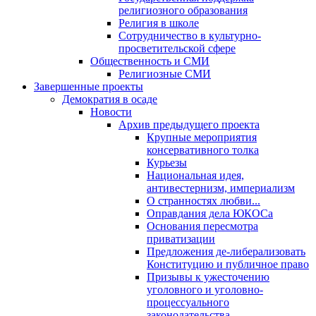
религиозного образования
Религия в школе
Сотрудничество в культурно-
просветительской сфере
Общественность и СМИ
Религиозные СМИ
Завершенные проекты
Демократия в осаде
Новости
Архив предыдущего проекта
Крупные мероприятия
консервативного толка
Курьезы
Национальная идея,
антивестернизм, империализм
О странностях любви...
Оправдания дела ЮКОСа
Основания пересмотра
приватизации
Предложения де-либерализовать
Конституцию и публичное право
Призывы к ужесточению
уголовного и уголовно-
процессуального
законодательства