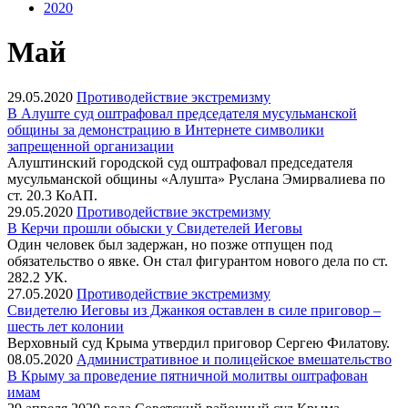
2020
Май
29.05.2020
Противодействие экстремизму
В Алуште суд оштрафовал председателя мусульманской
общины за демонстрацию в Интернете символики
запрещенной организации
Алуштинский городской суд оштрафовал председателя
мусульманской общины «Алушта» Руслана Эмирвалиева по
ст. 20.3 КоАП.
29.05.2020
Противодействие экстремизму
В Керчи прошли обыски у Свидетелей Иеговы
Один человек был задержан, но позже отпущен под
обязательство о явке. Он стал фигурантом нового дела по ст.
282.2 УК.
27.05.2020
Противодействие экстремизму
Свидетелю Иеговы из Джанкоя оставлен в силе приговор –
шесть лет колонии
Верховный суд Крыма утвердил приговор Сергею Филатову.
08.05.2020
Административное и полицейское вмешательство
В Крыму за проведение пятничной молитвы оштрафован
имам