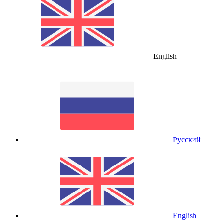
English
Русский
English