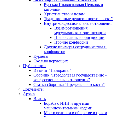
Русская Православная Церковь и
католики
Христианство и ислам
Традиционные религии против "сект"
Внутриконфессиональные отношения
Взаимоотношения
мусульманских организаций
Православные юрисдикции
Прочие конфессии
Другие примеры сотрудничества и
конфликтов
Курьезы
Сколько верующих
Публикации
Из книг "Панорамы"
Сборник "Преодолевая государственно -
конфессиональные отношения"
Статьи сборника "Пределы светскости"
Документы
Архив
Власть
Борьба с ИНН и другими
машиночитаемыми кодами
Место религии в обществе в целом