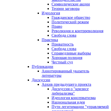
Символические акции
Теории заговора
Идеология
Гражданское общество
Политический режим
Право
Революция и контрреволюция
Свобода слова
Практика
Приватность
Свобода слова
Справедливые выборы
Хорошая полиция
Честный суд
Публикации
Аннотированный указатель
литературы
Дискуссии
Архив предыдущего проекта
Дискуссия о "кризисе
либерализма"
Идеология консерватизма
Национальная идея
Пути легитимации "управляемой