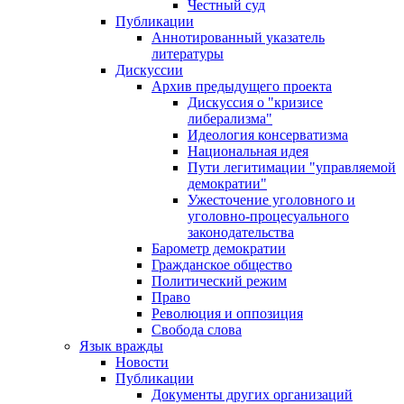
Честный суд
Публикации
Аннотированный указатель
литературы
Дискуссии
Архив предыдущего проекта
Дискуссия о "кризисе
либерализма"
Идеология консерватизма
Национальная идея
Пути легитимации "управляемой
демократии"
Ужесточение уголовного и
уголовно-процесуального
законодательства
Барометр демократии
Гражданское общество
Политический режим
Право
Революция и оппозиция
Свобода слова
Язык вражды
Новости
Публикации
Документы других организаций