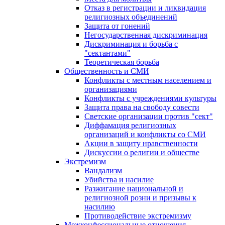
Отказ в регистрации и ликвидация
религиозных объединений
Защита от гонений
Негосударственная дискриминация
Дискриминация и борьба с
"сектантами"
Теоретическая борьба
Общественность и СМИ
Конфликты с местным населением и
организациями
Конфликты с учреждениями культуры
Защита права на свободу совести
Светские организации против "сект"
Диффамация религиозных
организаций и конфликты со СМИ
Акции в защиту нравственности
Дискуссии о религии и обществе
Экстремизм
Вандализм
Убийства и насилие
Разжигание национальной и
религиозной розни и призывы к
насилию
Противодействие экстремизму
Межконфессиональные отношения