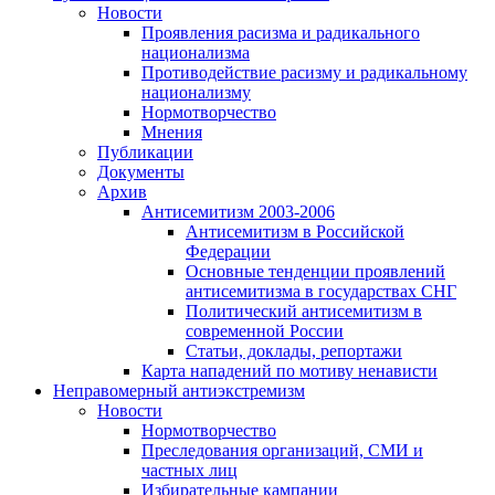
Новости
Проявления расизма и радикального
национализма
Противодействие расизму и радикальному
национализму
Нормотворчество
Мнения
Публикации
Документы
Архив
Антисемитизм 2003-2006
Антисемитизм в Российской
Федерации
Основные тенденции проявлений
антисемитизма в государствах СНГ
Политический антисемитизм в
современной России
Статьи, доклады, репортажи
Карта нападений по мотиву ненависти
Неправомерный антиэкстремизм
Новости
Нормотворчество
Преследования организаций, СМИ и
частных лиц
Избирательные кампании