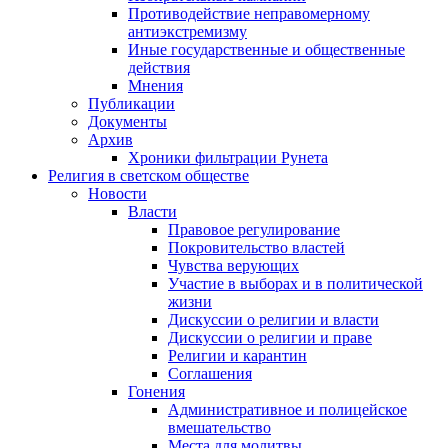
Противодействие неправомерному
антиэкстремизму
Иные государственные и общественные
действия
Мнения
Публикации
Документы
Архив
Хроники фильтрации Рунета
Религия в светском обществе
Новости
Власти
Правовое регулирование
Покровительство властей
Чувства верующих
Участие в выборах и в политической
жизни
Дискуссии о религии и власти
Дискуссии о религии и праве
Религии и карантин
Соглашения
Гонения
Административное и полицейское
вмешательство
Места для молитвы