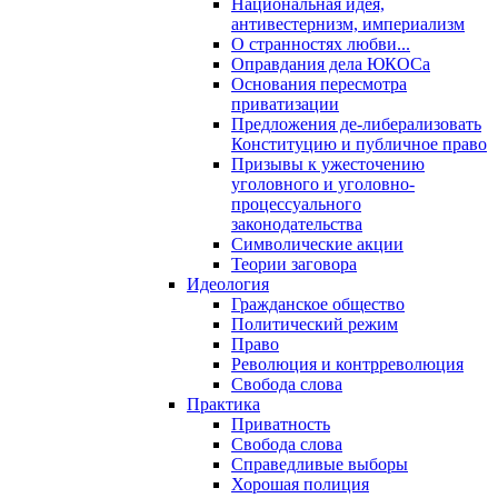
Национальная идея,
антивестернизм, империализм
О странностях любви...
Оправдания дела ЮКОСа
Основания пересмотра
приватизации
Предложения де-либерализовать
Конституцию и публичное право
Призывы к ужесточению
уголовного и уголовно-
процессуального
законодательства
Символические акции
Теории заговора
Идеология
Гражданское общество
Политический режим
Право
Революция и контрреволюция
Свобода слова
Практика
Приватность
Свобода слова
Справедливые выборы
Хорошая полиция