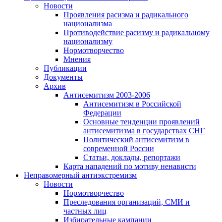
Новости
Проявления расизма и радикального
национализма
Противодействие расизму и радикальному
национализму
Нормотворчество
Мнения
Публикации
Документы
Архив
Антисемитизм 2003-2006
Антисемитизм в Российской
Федерации
Основные тенденции проявлений
антисемитизма в государствах СНГ
Политический антисемитизм в
современной России
Статьи, доклады, репортажи
Карта нападений по мотиву ненависти
Неправомерный антиэкстремизм
Новости
Нормотворчество
Преследования организаций, СМИ и
частных лиц
Избирательные кампании