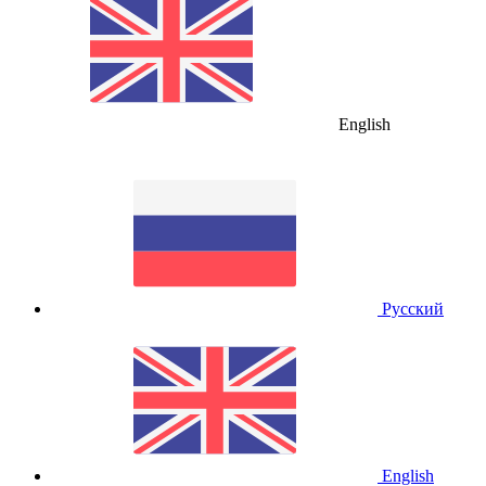
English
Русский
English