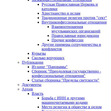
Русская Православная Церковь и
католики
Христианство и ислам
Традиционные религии против "сект"
Внутриконфессиональные отношения
Взаимоотношения
мусульманских организаций
Православные юрисдикции
Прочие конфессии
Другие примеры сотрудничества и
конфликтов
Курьезы
Сколько верующих
Публикации
Из книг "Панорамы"
Сборник "Преодолевая государственно -
конфессиональные отношения"
Статьи сборника "Пределы светскости"
Документы
Архив
Власть
Борьба с ИНН и другими
машиночитаемыми кодами
Место религии в обществе в целом