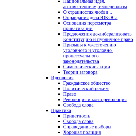
Национальная идея,
антивестернизм, империализм
О странностях любви...
Оправдания дела ЮКОСа
Основания пересмотра
приватизации
Предложения де-либерализовать
Конституцию и публичное право
Призывы к ужесточению
уголовного и уголовно-
процессуального
законодательства
Символические акции
Теории заговора
Идеология
Гражданское общество
Политический режим
Право
Революция и контрреволюция
Свобода слова
Практика
Приватность
Свобода слова
Справедливые выборы
Хорошая полиция