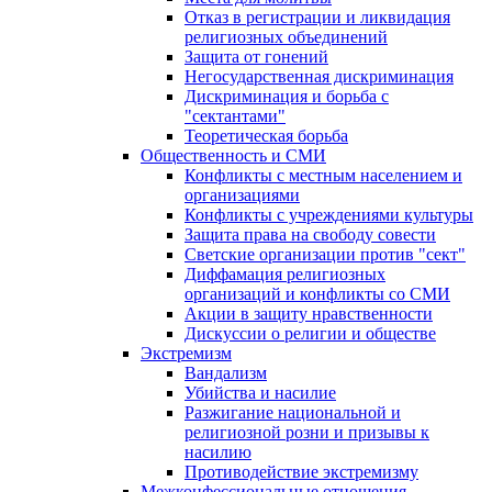
Отказ в регистрации и ликвидация
религиозных объединений
Защита от гонений
Негосударственная дискриминация
Дискриминация и борьба с
"сектантами"
Теоретическая борьба
Общественность и СМИ
Конфликты с местным населением и
организациями
Конфликты с учреждениями культуры
Защита права на свободу совести
Светские организации против "сект"
Диффамация религиозных
организаций и конфликты со СМИ
Акции в защиту нравственности
Дискуссии о религии и обществе
Экстремизм
Вандализм
Убийства и насилие
Разжигание национальной и
религиозной розни и призывы к
насилию
Противодействие экстремизму
Межконфессиональные отношения