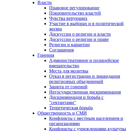
Власти
Правовое регулирование
Покровительство властей
Чувства верующих
Участие в выборах и в политической
жизни
Дискуссии о религии и власти
Дискуссии о религии и праве
Религии и карантин
Соглашения
Гонения
Административное и полицейское
вмешательство
Места для молитвы
Отказ в регистрации и ликвидация
религиозных объединений
Защита от гонений
Негосударственная дискриминация
Дискриминация и борьба с
"сектантами"
Теоретическая борьба
Общественность и СМИ
Конфликты с местным населением и
организациями
Конфликты с учреждениями культуры