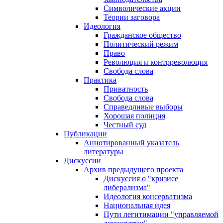
Символические акции
Теории заговора
Идеология
Гражданское общество
Политический режим
Право
Революция и контрреволюция
Свобода слова
Практика
Приватность
Свобода слова
Справедливые выборы
Хорошая полиция
Честный суд
Публикации
Аннотированный указатель
литературы
Дискуссии
Архив предыдущего проекта
Дискуссия о "кризисе
либерализма"
Идеология консерватизма
Национальная идея
Пути легитимации "управляемой