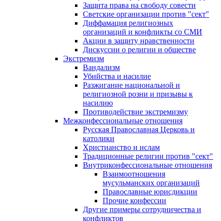
Защита права на свободу совести
Светские организации против "сект"
Диффамация религиозных
организаций и конфликты со СМИ
Акции в защиту нравственности
Дискуссии о религии и обществе
Экстремизм
Вандализм
Убийства и насилие
Разжигание национальной и
религиозной розни и призывы к
насилию
Противодействие экстремизму
Межконфессиональные отношения
Русская Православная Церковь и
католики
Христианство и ислам
Традиционные религии против "сект"
Внутриконфессиональные отношения
Взаимоотношения
мусульманских организаций
Православные юрисдикции
Прочие конфессии
Другие примеры сотрудничества и
конфликтов