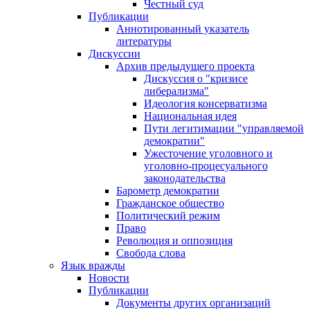
Честный суд
Публикации
Аннотированный указатель
литературы
Дискуссии
Архив предыдущего проекта
Дискуссия о "кризисе
либерализма"
Идеология консерватизма
Национальная идея
Пути легитимации "управляемой
демократии"
Ужесточение уголовного и
уголовно-процесуального
законодательства
Барометр демократии
Гражданское общество
Политический режим
Право
Революция и оппозиция
Свобода слова
Язык вражды
Новости
Публикации
Документы других организаций