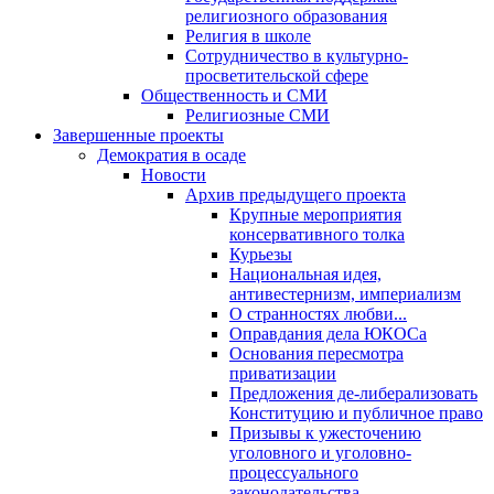
религиозного образования
Религия в школе
Сотрудничество в культурно-
просветительской сфере
Общественность и СМИ
Религиозные СМИ
Завершенные проекты
Демократия в осаде
Новости
Архив предыдущего проекта
Крупные мероприятия
консервативного толка
Курьезы
Национальная идея,
антивестернизм, империализм
О странностях любви...
Оправдания дела ЮКОСа
Основания пересмотра
приватизации
Предложения де-либерализовать
Конституцию и публичное право
Призывы к ужесточению
уголовного и уголовно-
процессуального
законодательства