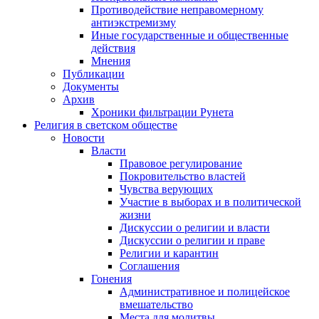
Противодействие неправомерному
антиэкстремизму
Иные государственные и общественные
действия
Мнения
Публикации
Документы
Архив
Хроники фильтрации Рунета
Религия в светском обществе
Новости
Власти
Правовое регулирование
Покровительство властей
Чувства верующих
Участие в выборах и в политической
жизни
Дискуссии о религии и власти
Дискуссии о религии и праве
Религии и карантин
Соглашения
Гонения
Административное и полицейское
вмешательство
Места для молитвы