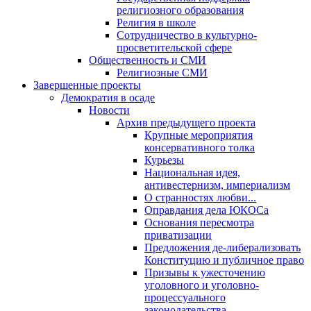
религиозного образования
Религия в школе
Сотрудничество в культурно-
просветительской сфере
Общественность и СМИ
Религиозные СМИ
Завершенные проекты
Демократия в осаде
Новости
Архив предыдущего проекта
Крупные мероприятия
консервативного толка
Курьезы
Национальная идея,
антивестернизм, империализм
О странностях любви...
Оправдания дела ЮКОСа
Основания пересмотра
приватизации
Предложения де-либерализовать
Конституцию и публичное право
Призывы к ужесточению
уголовного и уголовно-
процессуального
законодательства