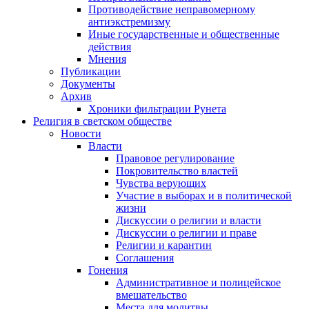
Противодействие неправомерному
антиэкстремизму
Иные государственные и общественные
действия
Мнения
Публикации
Документы
Архив
Хроники фильтрации Рунета
Религия в светском обществе
Новости
Власти
Правовое регулирование
Покровительство властей
Чувства верующих
Участие в выборах и в политической
жизни
Дискуссии о религии и власти
Дискуссии о религии и праве
Религии и карантин
Соглашения
Гонения
Административное и полицейское
вмешательство
Места для молитвы