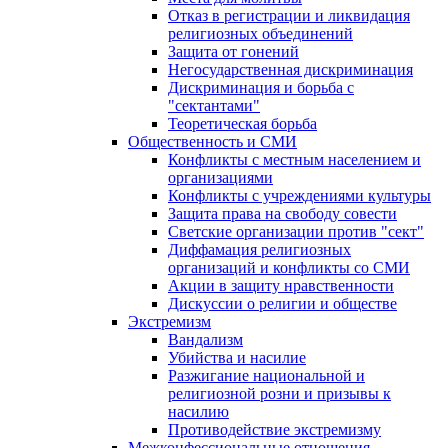
Отказ в регистрации и ликвидация
религиозных объединений
Защита от гонений
Негосударственная дискриминация
Дискриминация и борьба с
"сектантами"
Теоретическая борьба
Общественность и СМИ
Конфликты с местным населением и
организациями
Конфликты с учреждениями культуры
Защита права на свободу совести
Светские организации против "сект"
Диффамация религиозных
организаций и конфликты со СМИ
Акции в защиту нравственности
Дискуссии о религии и обществе
Экстремизм
Вандализм
Убийства и насилие
Разжигание национальной и
религиозной розни и призывы к
насилию
Противодействие экстремизму
Межконфессиональные отношения