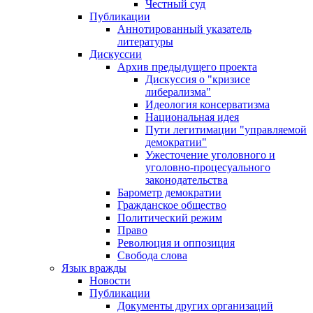
Честный суд
Публикации
Аннотированный указатель
литературы
Дискуссии
Архив предыдущего проекта
Дискуссия о "кризисе
либерализма"
Идеология консерватизма
Национальная идея
Пути легитимации "управляемой
демократии"
Ужесточение уголовного и
уголовно-процесуального
законодательства
Барометр демократии
Гражданское общество
Политический режим
Право
Революция и оппозиция
Свобода слова
Язык вражды
Новости
Публикации
Документы других организаций