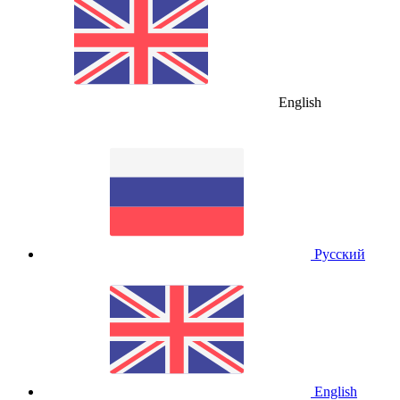
English
Русский
English