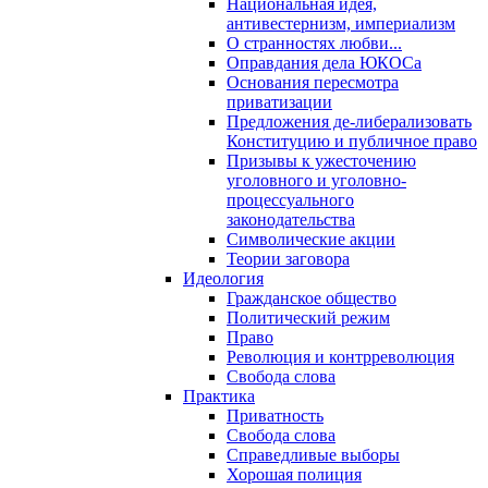
Национальная идея,
антивестернизм, империализм
О странностях любви...
Оправдания дела ЮКОСа
Основания пересмотра
приватизации
Предложения де-либерализовать
Конституцию и публичное право
Призывы к ужесточению
уголовного и уголовно-
процессуального
законодательства
Символические акции
Теории заговора
Идеология
Гражданское общество
Политический режим
Право
Революция и контрреволюция
Свобода слова
Практика
Приватность
Свобода слова
Справедливые выборы
Хорошая полиция