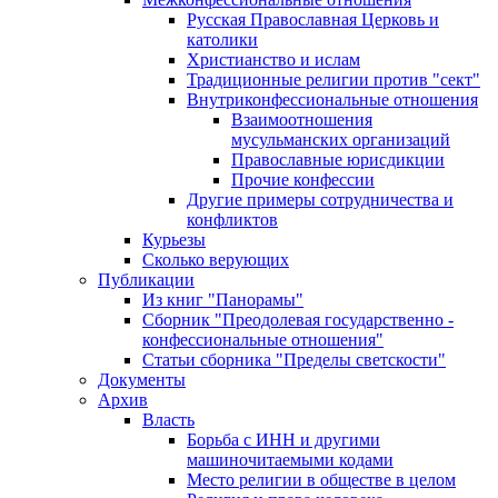
Русская Православная Церковь и
католики
Христианство и ислам
Традиционные религии против "сект"
Внутриконфессиональные отношения
Взаимоотношения
мусульманских организаций
Православные юрисдикции
Прочие конфессии
Другие примеры сотрудничества и
конфликтов
Курьезы
Сколько верующих
Публикации
Из книг "Панорамы"
Сборник "Преодолевая государственно -
конфессиональные отношения"
Статьи сборника "Пределы светскости"
Документы
Архив
Власть
Борьба с ИНН и другими
машиночитаемыми кодами
Место религии в обществе в целом