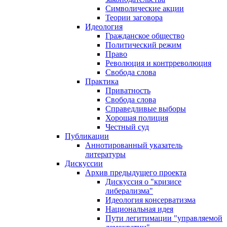
Символические акции
Теории заговора
Идеология
Гражданское общество
Политический режим
Право
Революция и контрреволюция
Свобода слова
Практика
Приватность
Свобода слова
Справедливые выборы
Хорошая полиция
Честный суд
Публикации
Аннотированный указатель
литературы
Дискуссии
Архив предыдущего проекта
Дискуссия о "кризисе
либерализма"
Идеология консерватизма
Национальная идея
Пути легитимации "управляемой