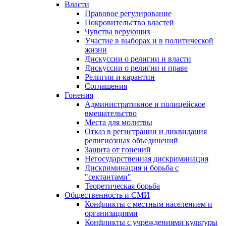
Власти
Правовое регулирование
Покровительство властей
Чувства верующих
Участие в выборах и в политической
жизни
Дискуссии о религии и власти
Дискуссии о религии и праве
Религии и карантин
Соглашения
Гонения
Административное и полицейское
вмешательство
Места для молитвы
Отказ в регистрации и ликвидация
религиозных объединений
Защита от гонений
Негосударственная дискриминация
Дискриминация и борьба с
"сектантами"
Теоретическая борьба
Общественность и СМИ
Конфликты с местным населением и
организациями
Конфликты с учреждениями культуры