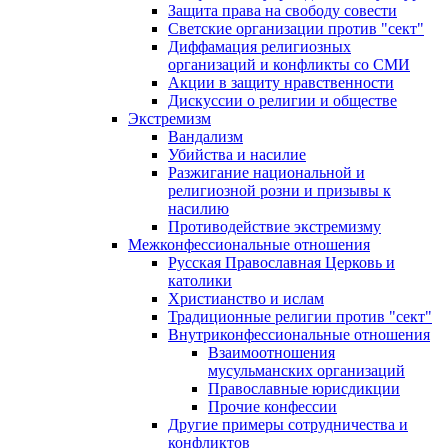
Защита права на свободу совести
Светские организации против "сект"
Диффамация религиозных
организаций и конфликты со СМИ
Акции в защиту нравственности
Дискуссии о религии и обществе
Экстремизм
Вандализм
Убийства и насилие
Разжигание национальной и
религиозной розни и призывы к
насилию
Противодействие экстремизму
Межконфессиональные отношения
Русская Православная Церковь и
католики
Христианство и ислам
Традиционные религии против "сект"
Внутриконфессиональные отношения
Взаимоотношения
мусульманских организаций
Православные юрисдикции
Прочие конфессии
Другие примеры сотрудничества и
конфликтов