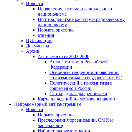
Новости
Проявления расизма и радикального
национализма
Противодействие расизму и радикальному
национализму
Нормотворчество
Мнения
Публикации
Документы
Архив
Антисемитизм 2003-2006
Антисемитизм в Российской
Федерации
Основные тенденции проявлений
антисемитизма в государствах СНГ
Политический антисемитизм в
современной России
Статьи, доклады, репортажи
Карта нападений по мотиву ненависти
Неправомерный антиэкстремизм
Новости
Нормотворчество
Преследования организаций, СМИ и
частных лиц
Избирательные кампании