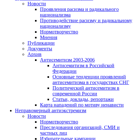
Новости
Проявления расизма и радикального
национализма
Противодействие расизму и радикальному
национализму
Нормотворчество
Мнения
Публикации
Документы
Архив
Антисемитизм 2003-2006
Антисемитизм в Российской
Федерации
Основные тенденции проявлений
антисемитизма в государствах СНГ
Политический антисемитизм в
современной России
Статьи, доклады, репортажи
Карта нападений по мотиву ненависти
Неправомерный антиэкстремизм
Новости
Нормотворчество
Преследования организаций, СМИ и
частных лиц
Избирательные кампании