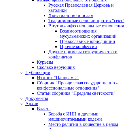
Русская Православная Церковь и
католики
Христианство и ислам
Традиционные религии против "сект"
Внутриконфессиональные отношения
Взаимоотношения
мусульманских организаций
Православные юрисдикции
Прочие конфессии
Другие примеры сотрудничества и
конфликтов
Курьезы
Сколько верующих
Публикации
Из книг "Панорамы"
Сборник "Преодолевая государственно -
конфессиональные отношения"
Статьи сборника "Пределы светскости"
Документы
Архив
Власть
Борьба с ИНН и другими
машиночитаемыми кодами
Место религии в обществе в целом