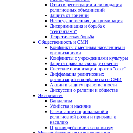
Отказ в регистрации и ликвидация
религиозных объединений
Защита от гонений
Негосударственная дискриминация
Дискриминация и борьба с
"сектантами"
Теоретическая борьба
Общественность и СМИ
Конфликты с местным населением и
организациями
Конфликты с учреждениями культуры
Защита права на свободу совести
Светские организации против "сект"
Диффамация религиозных
организаций и конфликты со СМИ
Акции в защиту нравственности
Дискуссии о религии и обществе
Экстремизм
Вандализм
Убийства и насилие
Разжигание национальной и
религиозной розни и призывы к
насилию
Противодействие экстремизму
Межконфессиональные отношения