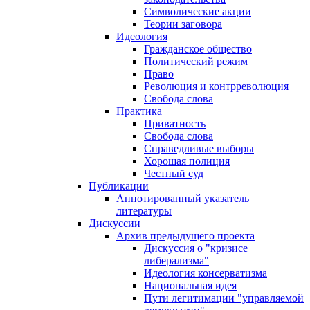
Символические акции
Теории заговора
Идеология
Гражданское общество
Политический режим
Право
Революция и контрреволюция
Свобода слова
Практика
Приватность
Свобода слова
Справедливые выборы
Хорошая полиция
Честный суд
Публикации
Аннотированный указатель
литературы
Дискуссии
Архив предыдущего проекта
Дискуссия о "кризисе
либерализма"
Идеология консерватизма
Национальная идея
Пути легитимации "управляемой