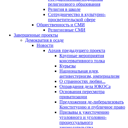
религиозного образования
Религия в школе
Сотрудничество в культурно-
просветительской сфере
Общественность и СМИ
Религиозные СМИ
Завершенные проекты
Демократия в осаде
Новости
Архив предыдущего проекта
Крупные мероприятия
консервативного толка
Курьезы
Национальная идея,
антивестернизм, империализм
О странностях любви...
Оправдания дела ЮКОСа
Основания пересмотра
приватизации
Предложения де-либерализовать
Конституцию и публичное право
Призывы к ужесточению
уголовного и уголовно-
процессуального
законодательства