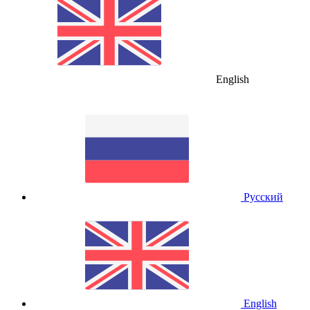
English
Русский
English