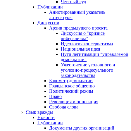
Честный суд
Публикации
Аннотированный указатель
литературы
Дискуссии
Архив предыдущего проекта
Дискуссия о "кризисе
либерализма"
Идеология консерватизма
Национальная идея
Пути легитимации "управляемой
демократии"
Ужесточение уголовного и
уголовно-процесуального
законодательства
Барометр демократии
Гражданское общество
Политический режим
Право
Революция и оппозиция
Свобода слова
Язык вражды
Новости
Публикации
Документы других организаций