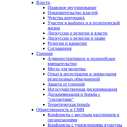
Власти
Правовое регулирование
Покровительство властей
Чувства верующих
Участие в выборах и в политической
жизни
Дискуссии о религии и власти
Дискуссии о религии и праве
Религии и карантин
Соглашения
Гонения
Административное и полицейское
вмешательство
Места для молитвы
Отказ в регистрации и ликвидация
религиозных объединений
Защита от гонений
Негосударственная дискриминация
Дискриминация и борьба с
"сектантами"
Теоретическая борьба
Общественность и СМИ
Конфликты с местным населением и
организациями
Конфликты с учреждениями культуры