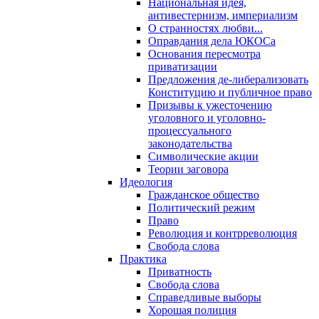
Национальная идея,
антивестернизм, империализм
О странностях любви...
Оправдания дела ЮКОСа
Основания пересмотра
приватизации
Предложения де-либерализовать
Конституцию и публичное право
Призывы к ужесточению
уголовного и уголовно-
процессуального
законодательства
Символические акции
Теории заговора
Идеология
Гражданское общество
Политический режим
Право
Революция и контрреволюция
Свобода слова
Практика
Приватность
Свобода слова
Справедливые выборы
Хорошая полиция