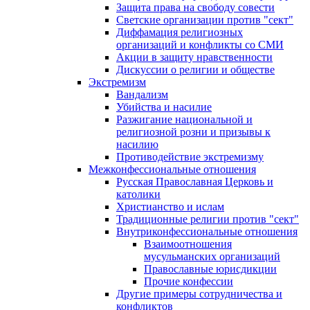
Защита права на свободу совести
Светские организации против "сект"
Диффамация религиозных
организаций и конфликты со СМИ
Акции в защиту нравственности
Дискуссии о религии и обществе
Экстремизм
Вандализм
Убийства и насилие
Разжигание национальной и
религиозной розни и призывы к
насилию
Противодействие экстремизму
Межконфессиональные отношения
Русская Православная Церковь и
католики
Христианство и ислам
Традиционные религии против "сект"
Внутриконфессиональные отношения
Взаимоотношения
мусульманских организаций
Православные юрисдикции
Прочие конфессии
Другие примеры сотрудничества и
конфликтов