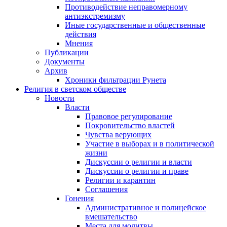
Противодействие неправомерному
антиэкстремизму
Иные государственные и общественные
действия
Мнения
Публикации
Документы
Архив
Хроники фильтрации Рунета
Религия в светском обществе
Новости
Власти
Правовое регулирование
Покровительство властей
Чувства верующих
Участие в выборах и в политической
жизни
Дискуссии о религии и власти
Дискуссии о религии и праве
Религии и карантин
Соглашения
Гонения
Административное и полицейское
вмешательство
Места для молитвы