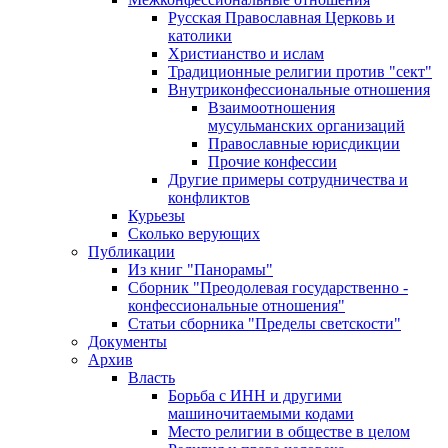
Русская Православная Церковь и
католики
Христианство и ислам
Традиционные религии против "сект"
Внутриконфессиональные отношения
Взаимоотношения
мусульманских организаций
Православные юрисдикции
Прочие конфессии
Другие примеры сотрудничества и
конфликтов
Курьезы
Сколько верующих
Публикации
Из книг "Панорамы"
Сборник "Преодолевая государственно -
конфессиональные отношения"
Статьи сборника "Пределы светскости"
Документы
Архив
Власть
Борьба с ИНН и другими
машиночитаемыми кодами
Место религии в обществе в целом