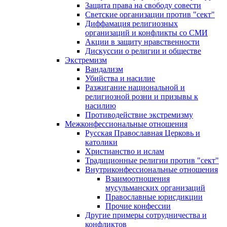
Защита права на свободу совести
Светские организации против "сект"
Диффамация религиозных
организаций и конфликты со СМИ
Акции в защиту нравственности
Дискуссии о религии и обществе
Экстремизм
Вандализм
Убийства и насилие
Разжигание национальной и
религиозной розни и призывы к
насилию
Противодействие экстремизму
Межконфессиональные отношения
Русская Православная Церковь и
католики
Христианство и ислам
Традиционные религии против "сект"
Внутриконфессиональные отношения
Взаимоотношения
мусульманских организаций
Православные юрисдикции
Прочие конфессии
Другие примеры сотрудничества и
конфликтов