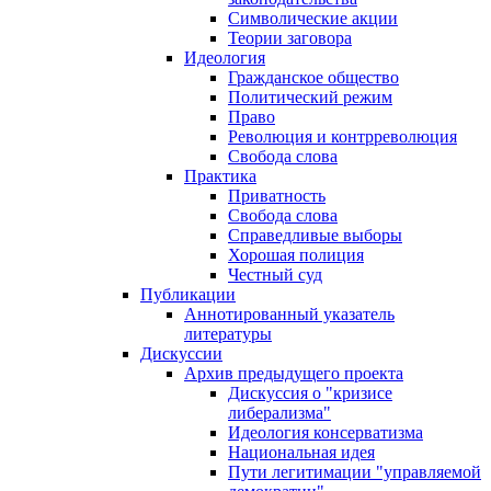
Символические акции
Теории заговора
Идеология
Гражданское общество
Политический режим
Право
Революция и контрреволюция
Свобода слова
Практика
Приватность
Свобода слова
Справедливые выборы
Хорошая полиция
Честный суд
Публикации
Аннотированный указатель
литературы
Дискуссии
Архив предыдущего проекта
Дискуссия о "кризисе
либерализма"
Идеология консерватизма
Национальная идея
Пути легитимации "управляемой