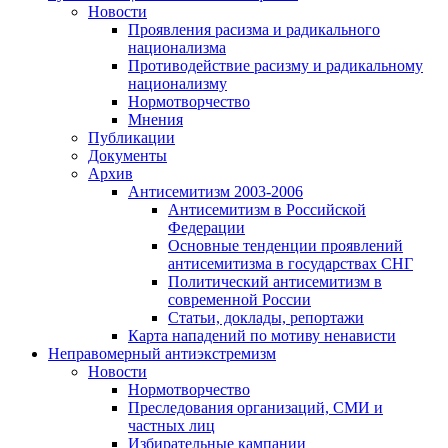
Новости
Проявления расизма и радикального
национализма
Противодействие расизму и радикальному
национализму
Нормотворчество
Мнения
Публикации
Документы
Архив
Антисемитизм 2003-2006
Антисемитизм в Российской
Федерации
Основные тенденции проявлений
антисемитизма в государствах СНГ
Политический антисемитизм в
современной России
Статьи, доклады, репортажи
Карта нападений по мотиву ненависти
Неправомерный антиэкстремизм
Новости
Нормотворчество
Преследования организаций, СМИ и
частных лиц
Избирательные кампании