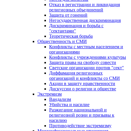
Отказ в регистрации и ликвидация
религиозных объединений
Защита от гонений
Негосударственная дискриминация
Дискриминация и борьба с
"сектантами"
Теоретическая борьба
Общественность и СМИ
Конфликты с местным населением и
организациями
Конфликты с учреждениями культуры
Защита права на свободу совести
Светские организации против "сект"
Диффамация религиозных
организаций и конфликты со СМИ
Акции в защиту нравственности
Дискуссии о религии и обществе
Экстремизм
Вандализм
Убийства и насилие
Разжигание национальной и
религиозной розни и призывы к
насилию
Противодействие экстремизму
Межконфессиональные отношения