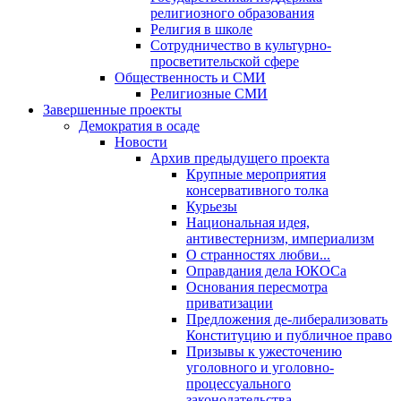
религиозного образования
Религия в школе
Сотрудничество в культурно-
просветительской сфере
Общественность и СМИ
Религиозные СМИ
Завершенные проекты
Демократия в осаде
Новости
Архив предыдущего проекта
Крупные мероприятия
консервативного толка
Курьезы
Национальная идея,
антивестернизм, империализм
О странностях любви...
Оправдания дела ЮКОСа
Основания пересмотра
приватизации
Предложения де-либерализовать
Конституцию и публичное право
Призывы к ужесточению
уголовного и уголовно-
процессуального
законодательства