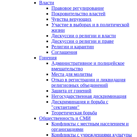
Власти
Правовое регулирование
Покровительство властей
Чувства верующих
Участие в выборах и в политической
жизни
Дискуссии о религии и власти
Дискуссии о религии и праве
Религии и карантин
Соглашения
Гонения
Административное и полицейское
вмешательство
Места для молитвы
Отказ в регистрации и ликвидация
религиозных объединений
Защита от гонений
Негосударственная дискриминация
Дискриминация и борьба с
"сектантами"
Теоретическая борьба
Общественность и СМИ
Конфликты с местным населением и
организациями
Конфликты с учреждениями культуры