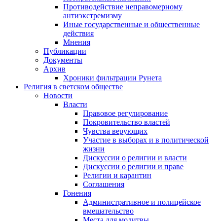
Противодействие неправомерному
антиэкстремизму
Иные государственные и общественные
действия
Мнения
Публикации
Документы
Архив
Хроники фильтрации Рунета
Религия в светском обществе
Новости
Власти
Правовое регулирование
Покровительство властей
Чувства верующих
Участие в выборах и в политической
жизни
Дискуссии о религии и власти
Дискуссии о религии и праве
Религии и карантин
Соглашения
Гонения
Административное и полицейское
вмешательство
Места для молитвы