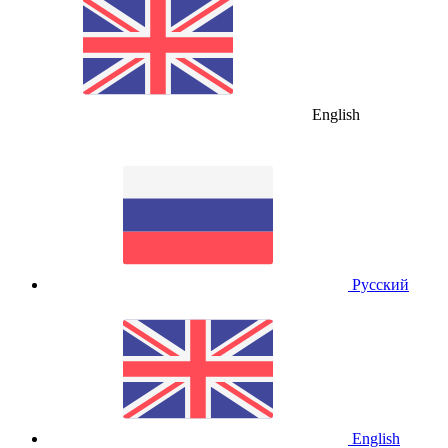
English
Русский
English