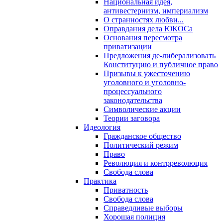
Национальная идея,
антивестернизм, империализм
О странностях любви...
Оправдания дела ЮКОСа
Основания пересмотра
приватизации
Предложения де-либерализовать
Конституцию и публичное право
Призывы к ужесточению
уголовного и уголовно-
процессуального
законодательства
Символические акции
Теории заговора
Идеология
Гражданское общество
Политический режим
Право
Революция и контрреволюция
Свобода слова
Практика
Приватность
Свобода слова
Справедливые выборы
Хорошая полиция