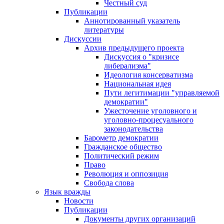
Честный суд
Публикации
Аннотированный указатель
литературы
Дискуссии
Архив предыдущего проекта
Дискуссия о "кризисе
либерализма"
Идеология консерватизма
Национальная идея
Пути легитимации "управляемой
демократии"
Ужесточение уголовного и
уголовно-процесуального
законодательства
Барометр демократии
Гражданское общество
Политический режим
Право
Революция и оппозиция
Свобода слова
Язык вражды
Новости
Публикации
Документы других организаций