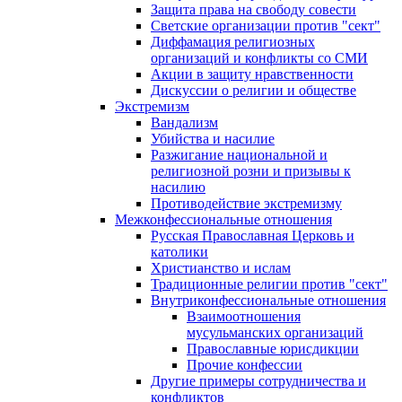
Защита права на свободу совести
Светские организации против "сект"
Диффамация религиозных
организаций и конфликты со СМИ
Акции в защиту нравственности
Дискуссии о религии и обществе
Экстремизм
Вандализм
Убийства и насилие
Разжигание национальной и
религиозной розни и призывы к
насилию
Противодействие экстремизму
Межконфессиональные отношения
Русская Православная Церковь и
католики
Христианство и ислам
Традиционные религии против "сект"
Внутриконфессиональные отношения
Взаимоотношения
мусульманских организаций
Православные юрисдикции
Прочие конфессии
Другие примеры сотрудничества и
конфликтов