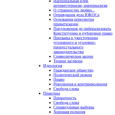
Национальная идея,
антивестернизм, империализм
О странностях любви...
Оправдания дела ЮКОСа
Основания пересмотра
приватизации
Предложения де-либерализовать
Конституцию и публичное право
Призывы к ужесточению
уголовного и уголовно-
процессуального
законодательства
Символические акции
Теории заговора
Идеология
Гражданское общество
Политический режим
Право
Революция и контрреволюция
Свобода слова
Практика
Приватность
Свобода слова
Справедливые выборы
Хорошая полиция