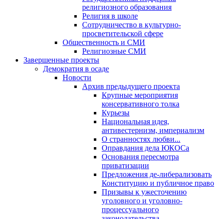
религиозного образования
Религия в школе
Сотрудничество в культурно-
просветительской сфере
Общественность и СМИ
Религиозные СМИ
Завершенные проекты
Демократия в осаде
Новости
Архив предыдущего проекта
Крупные мероприятия
консервативного толка
Курьезы
Национальная идея,
антивестернизм, империализм
О странностях любви...
Оправдания дела ЮКОСа
Основания пересмотра
приватизации
Предложения де-либерализовать
Конституцию и публичное право
Призывы к ужесточению
уголовного и уголовно-
процессуального
законодательства