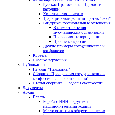
Русская Православная Церковь и
католики
Христианство и ислам
Традиционные религии против "сект"
Внутриконфессиональные отношения
Взаимоотношения
мусульманских организаций
Православные юрисдикции
Прочие конфессии
Другие примеры сотрудничества и
конфликтов
Курьезы
Сколько верующих
Публикации
Из книг "Панорамы"
Сборник "Преодолевая государственно -
конфессиональные отношения"
Статьи сборника "Пределы светскости"
Документы
Архив
Власть
Борьба с ИНН и другими
машиночитаемыми кодами
Место религии в обществе в целом