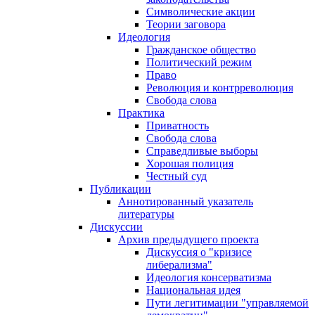
Символические акции
Теории заговора
Идеология
Гражданское общество
Политический режим
Право
Революция и контрреволюция
Свобода слова
Практика
Приватность
Свобода слова
Справедливые выборы
Хорошая полиция
Честный суд
Публикации
Аннотированный указатель
литературы
Дискуссии
Архив предыдущего проекта
Дискуссия о "кризисе
либерализма"
Идеология консерватизма
Национальная идея
Пути легитимации "управляемой