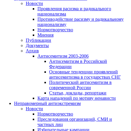
Новости
Проявления расизма и радикального
национализма
Противодействие расизму и радикальному
национализму
Нормотворчество
Мнения
Публикации
Документы
Архив
Антисемитизм 2003-2006
Антисемитизм в Российской
Федерации
Основные тенденции проявлений
антисемитизма в государствах СНГ
Политический антисемитизм в
современной России
Статьи, доклады, репортажи
Карта нападений по мотиву ненависти
Неправомерный антиэкстремизм
Новости
Нормотворчество
Преследования организаций, СМИ и
частных лиц
Избирательные кампании