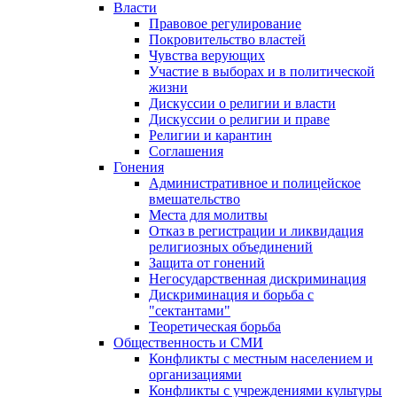
Власти
Правовое регулирование
Покровительство властей
Чувства верующих
Участие в выборах и в политической
жизни
Дискуссии о религии и власти
Дискуссии о религии и праве
Религии и карантин
Соглашения
Гонения
Административное и полицейское
вмешательство
Места для молитвы
Отказ в регистрации и ликвидация
религиозных объединений
Защита от гонений
Негосударственная дискриминация
Дискриминация и борьба с
"сектантами"
Теоретическая борьба
Общественность и СМИ
Конфликты с местным населением и
организациями
Конфликты с учреждениями культуры