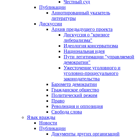
Честный суд
Публикации
Аннотированный указатель
литературы
Дискуссии
Архив предыдущего проекта
Дискуссия о "кризисе
либерализма"
Идеология консерватизма
Национальная идея
Пути легитимации "управляемой
демократии"
Ужесточение уголовного и
уголовно-процесуального
законодательства
Барометр демократии
Гражданское общество
Политический режим
Право
Революция и оппозиция
Свобода слова
Язык вражды
Новости
Публикации
Документы других организаций