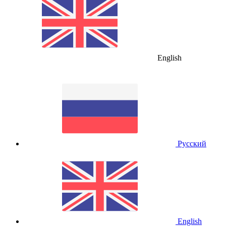
English
Русский
English