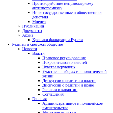
Противодействие неправомерному
антиэкстремизму
Иные государственные и общественные
действия
Мнения
Публикации
Документы
Архив
Хроники фильтрации Рунета
Религия в светском обществе
Новости
Власти
Правовое регулирование
Покровительство властей
Чувства верующих
Участие в выборах и в политической
жизни
Дискуссии о религии и власти
Дискуссии о религии и праве
Религии и карантин
Соглашения
Гонения
Административное и полицейское
вмешательство
Места для молитвы