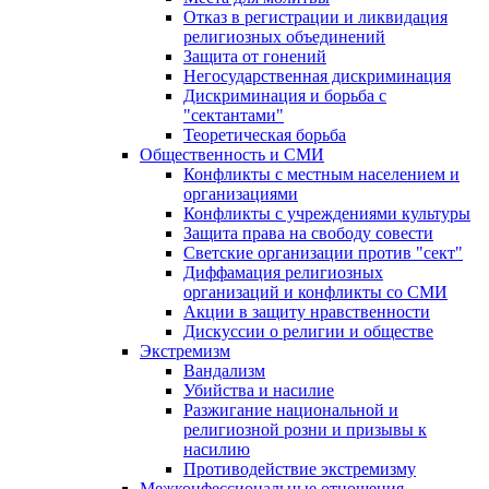
Отказ в регистрации и ликвидация
религиозных объединений
Защита от гонений
Негосударственная дискриминация
Дискриминация и борьба с
"сектантами"
Теоретическая борьба
Общественность и СМИ
Конфликты с местным населением и
организациями
Конфликты с учреждениями культуры
Защита права на свободу совести
Светские организации против "сект"
Диффамация религиозных
организаций и конфликты со СМИ
Акции в защиту нравственности
Дискуссии о религии и обществе
Экстремизм
Вандализм
Убийства и насилие
Разжигание национальной и
религиозной розни и призывы к
насилию
Противодействие экстремизму
Межконфессиональные отношения