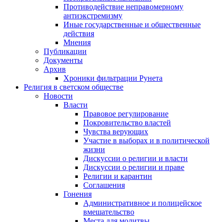
Противодействие неправомерному
антиэкстремизму
Иные государственные и общественные
действия
Мнения
Публикации
Документы
Архив
Хроники фильтрации Рунета
Религия в светском обществе
Новости
Власти
Правовое регулирование
Покровительство властей
Чувства верующих
Участие в выборах и в политической
жизни
Дискуссии о религии и власти
Дискуссии о религии и праве
Религии и карантин
Соглашения
Гонения
Административное и полицейское
вмешательство
Места для молитвы