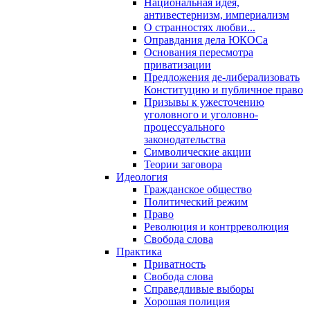
Национальная идея,
антивестернизм, империализм
О странностях любви...
Оправдания дела ЮКОСа
Основания пересмотра
приватизации
Предложения де-либерализовать
Конституцию и публичное право
Призывы к ужесточению
уголовного и уголовно-
процессуального
законодательства
Символические акции
Теории заговора
Идеология
Гражданское общество
Политический режим
Право
Революция и контрреволюция
Свобода слова
Практика
Приватность
Свобода слова
Справедливые выборы
Хорошая полиция