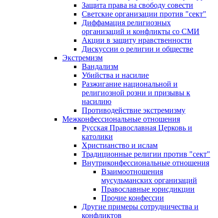
Защита права на свободу совести
Светские организации против "сект"
Диффамация религиозных
организаций и конфликты со СМИ
Акции в защиту нравственности
Дискуссии о религии и обществе
Экстремизм
Вандализм
Убийства и насилие
Разжигание национальной и
религиозной розни и призывы к
насилию
Противодействие экстремизму
Межконфессиональные отношения
Русская Православная Церковь и
католики
Христианство и ислам
Традиционные религии против "сект"
Внутриконфессиональные отношения
Взаимоотношения
мусульманских организаций
Православные юрисдикции
Прочие конфессии
Другие примеры сотрудничества и
конфликтов