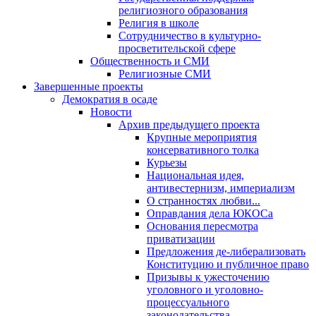
религиозного образования
Религия в школе
Сотрудничество в культурно-
просветительской сфере
Общественность и СМИ
Религиозные СМИ
Завершенные проекты
Демократия в осаде
Новости
Архив предыдущего проекта
Крупные мероприятия
консервативного толка
Курьезы
Национальная идея,
антивестернизм, империализм
О странностях любви...
Оправдания дела ЮКОСа
Основания пересмотра
приватизации
Предложения де-либерализовать
Конституцию и публичное право
Призывы к ужесточению
уголовного и уголовно-
процессуального
законодательства