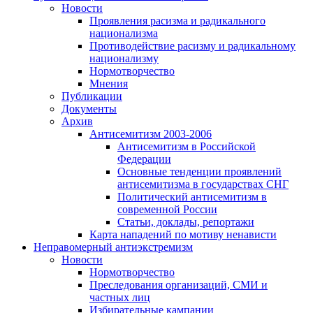
Новости
Проявления расизма и радикального
национализма
Противодействие расизму и радикальному
национализму
Нормотворчество
Мнения
Публикации
Документы
Архив
Антисемитизм 2003-2006
Антисемитизм в Российской
Федерации
Основные тенденции проявлений
антисемитизма в государствах СНГ
Политический антисемитизм в
современной России
Статьи, доклады, репортажи
Карта нападений по мотиву ненависти
Неправомерный антиэкстремизм
Новости
Нормотворчество
Преследования организаций, СМИ и
частных лиц
Избирательные кампании