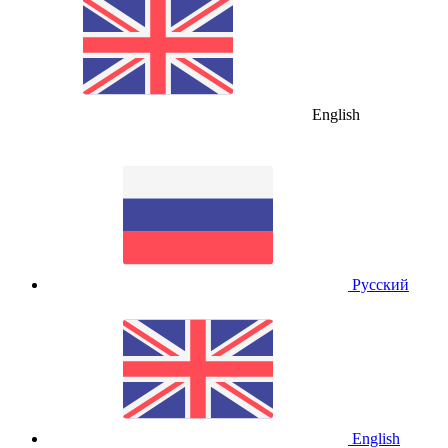
English
Русский
English