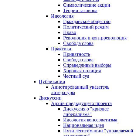
Символические акции
Теории заговора
Идеология
Гражданское общество
Политический режим
Право
Революция и контрреволюция
Свобода слова
Практика
Приватность
Свобода слова
Справедливые выборы
Хорошая полиция
Честный суд
Публикации
Аннотированный указатель
литературы
Дискуссии
Архив предыдущего проекта
Дискуссия о "кризисе
либерализма"
Идеология консерватизма
Национальная идея
Пути легитимации "управляемой