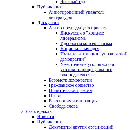
Честный суд
Публикации
Аннотированный указатель
литературы
Дискуссии
Архив предыдущего проекта
Дискуссия о "кризисе
либерализма"
Идеология консерватизма
Национальная идея
Пути легитимации "управляемой
демократии"
Ужесточение уголовного и
уголовно-процесуального
законодательства
Барометр демократии
Гражданское общество
Политический режим
Право
Революция и оппозиция
Свобода слова
Язык вражды
Новости
Публикации
Документы других организаций