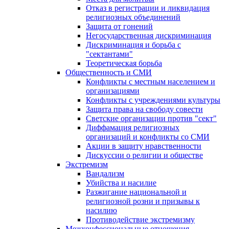
Отказ в регистрации и ликвидация
религиозных объединений
Защита от гонений
Негосударственная дискриминация
Дискриминация и борьба с
"сектантами"
Теоретическая борьба
Общественность и СМИ
Конфликты с местным населением и
организациями
Конфликты с учреждениями культуры
Защита права на свободу совести
Светские организации против "сект"
Диффамация религиозных
организаций и конфликты со СМИ
Акции в защиту нравственности
Дискуссии о религии и обществе
Экстремизм
Вандализм
Убийства и насилие
Разжигание национальной и
религиозной розни и призывы к
насилию
Противодействие экстремизму
Межконфессиональные отношения