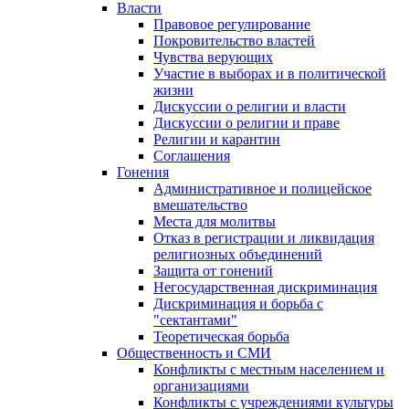
Власти
Правовое регулирование
Покровительство властей
Чувства верующих
Участие в выборах и в политической
жизни
Дискуссии о религии и власти
Дискуссии о религии и праве
Религии и карантин
Соглашения
Гонения
Административное и полицейское
вмешательство
Места для молитвы
Отказ в регистрации и ликвидация
религиозных объединений
Защита от гонений
Негосударственная дискриминация
Дискриминация и борьба с
"сектантами"
Теоретическая борьба
Общественность и СМИ
Конфликты с местным населением и
организациями
Конфликты с учреждениями культуры