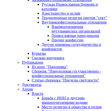
Русская Православная Церковь и
католики
Христианство и ислам
Традиционные религии против "сект"
Внутриконфессиональные отношения
Взаимоотношения
мусульманских организаций
Православные юрисдикции
Прочие конфессии
Другие примеры сотрудничества и
конфликтов
Курьезы
Сколько верующих
Публикации
Из книг "Панорамы"
Сборник "Преодолевая государственно -
конфессиональные отношения"
Статьи сборника "Пределы светскости"
Документы
Архив
Власть
Борьба с ИНН и другими
машиночитаемыми кодами
Место религии в обществе в целом