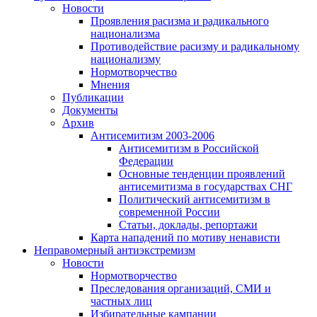
Новости
Проявления расизма и радикального
национализма
Противодействие расизму и радикальному
национализму
Нормотворчество
Мнения
Публикации
Документы
Архив
Антисемитизм 2003-2006
Антисемитизм в Российской
Федерации
Основные тенденции проявлений
антисемитизма в государствах СНГ
Политический антисемитизм в
современной России
Статьи, доклады, репортажи
Карта нападений по мотиву ненависти
Неправомерный антиэкстремизм
Новости
Нормотворчество
Преследования организаций, СМИ и
частных лиц
Избирательные кампании