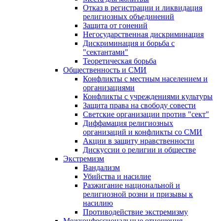
Отказ в регистрации и ликвидация
религиозных объединений
Защита от гонений
Негосударственная дискриминация
Дискриминация и борьба с
"сектантами"
Теоретическая борьба
Общественность и СМИ
Конфликты с местным населением и
организациями
Конфликты с учреждениями культуры
Защита права на свободу совести
Светские организации против "сект"
Диффамация религиозных
организаций и конфликты со СМИ
Акции в защиту нравственности
Дискуссии о религии и обществе
Экстремизм
Вандализм
Убийства и насилие
Разжигание национальной и
религиозной розни и призывы к
насилию
Противодействие экстремизму
Межконфессиональные отношения