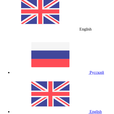
English
Русский
English