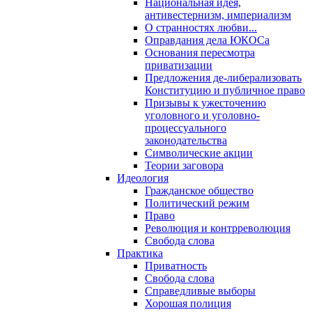
Национальная идея,
антивестернизм, империализм
О странностях любви...
Оправдания дела ЮКОСа
Основания пересмотра
приватизации
Предложения де-либерализовать
Конституцию и публичное право
Призывы к ужесточению
уголовного и уголовно-
процессуального
законодательства
Символические акции
Теории заговора
Идеология
Гражданское общество
Политический режим
Право
Революция и контрреволюция
Свобода слова
Практика
Приватность
Свобода слова
Справедливые выборы
Хорошая полиция