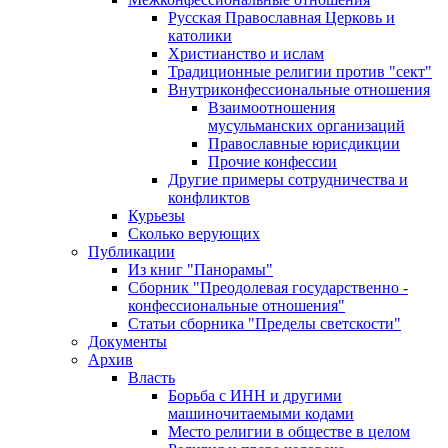
Русская Православная Церковь и
католики
Христианство и ислам
Традиционные религии против "сект"
Внутриконфессиональные отношения
Взаимоотношения
мусульманских организаций
Православные юрисдикции
Прочие конфессии
Другие примеры сотрудничества и
конфликтов
Курьезы
Сколько верующих
Публикации
Из книг "Панорамы"
Сборник "Преодолевая государственно -
конфессиональные отношения"
Статьи сборника "Пределы светскости"
Документы
Архив
Власть
Борьба с ИНН и другими
машиночитаемыми кодами
Место религии в обществе в целом