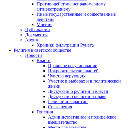
Противодействие неправомерному
антиэкстремизму
Иные государственные и общественные
действия
Мнения
Публикации
Документы
Архив
Хроники фильтрации Рунета
Религия в светском обществе
Новости
Власти
Правовое регулирование
Покровительство властей
Чувства верующих
Участие в выборах и в политической
жизни
Дискуссии о религии и власти
Дискуссии о религии и праве
Религии и карантин
Соглашения
Гонения
Административное и полицейское
вмешательство
Места для молитвы