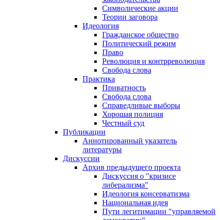
Символические акции
Теории заговора
Идеология
Гражданское общество
Политический режим
Право
Революция и контрреволюция
Свобода слова
Практика
Приватность
Свобода слова
Справедливые выборы
Хорошая полиция
Честный суд
Публикации
Аннотированный указатель
литературы
Дискуссии
Архив предыдущего проекта
Дискуссия о "кризисе
либерализма"
Идеология консерватизма
Национальная идея
Пути легитимации "управляемой