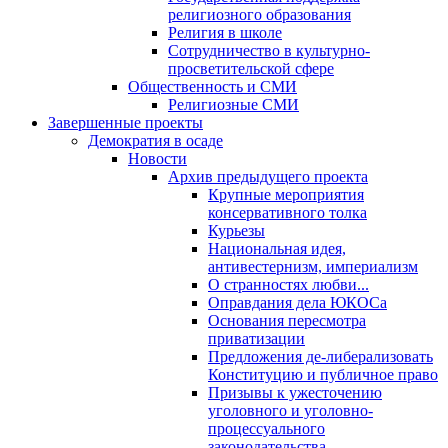
религиозного образования
Религия в школе
Сотрудничество в культурно-
просветительской сфере
Общественность и СМИ
Религиозные СМИ
Завершенные проекты
Демократия в осаде
Новости
Архив предыдущего проекта
Крупные мероприятия
консервативного толка
Курьезы
Национальная идея,
антивестернизм, империализм
О странностях любви...
Оправдания дела ЮКОСа
Основания пересмотра
приватизации
Предложения де-либерализовать
Конституцию и публичное право
Призывы к ужесточению
уголовного и уголовно-
процессуального
законодательства