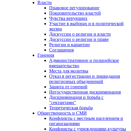
Власти
Правовое регулирование
Покровительство властей
Чувства верующих
Участие в выборах и в политической
жизни
Дискуссии о религии и власти
Дискуссии о религии и праве
Религии и карантин
Соглашения
Гонения
Административное и полицейское
вмешательство
Места для молитвы
Отказ в регистрации и ликвидация
религиозных объединений
Защита от гонений
Негосударственная дискриминация
Дискриминация и борьба с
"сектантами"
Теоретическая борьба
Общественность и СМИ
Конфликты с местным населением и
организациями
Конфликты с учреждениями культуры