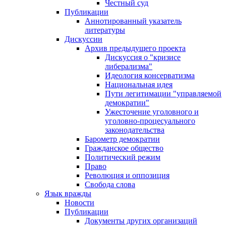
Честный суд
Публикации
Аннотированный указатель
литературы
Дискуссии
Архив предыдущего проекта
Дискуссия о "кризисе
либерализма"
Идеология консерватизма
Национальная идея
Пути легитимации "управляемой
демократии"
Ужесточение уголовного и
уголовно-процесуального
законодательства
Барометр демократии
Гражданское общество
Политический режим
Право
Революция и оппозиция
Свобода слова
Язык вражды
Новости
Публикации
Документы других организаций