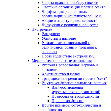
Защита права на свободу совести
Светские организации против "сект"
Диффамация религиозных
организаций и конфликты со СМИ
Акции в защиту нравственности
Дискуссии о религии и обществе
Экстремизм
Вандализм
Убийства и насилие
Разжигание национальной и
религиозной розни и призывы к
насилию
Противодействие экстремизму
Межконфессиональные отношения
Русская Православная Церковь и
католики
Христианство и ислам
Традиционные религии против "сект"
Внутриконфессиональные отношения
Взаимоотношения
мусульманских организаций
Православные юрисдикции
Прочие конфессии
Другие примеры сотрудничества и
конфликтов