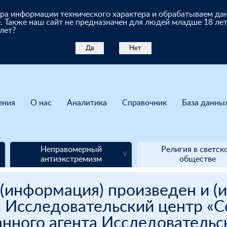
бора информации технического характера и обрабатываем д
. Также наш сайт не предназначен для людей младше 18 лет
 лет?
Да
Нет
ения
О нас
Аналитика
Справочник
База данны
Неправомерный
Религия в светск
антиэкстремизм
обществе
(информация) произведен и (и
 Исследовательский центр «Со
нного агента Исследовательск