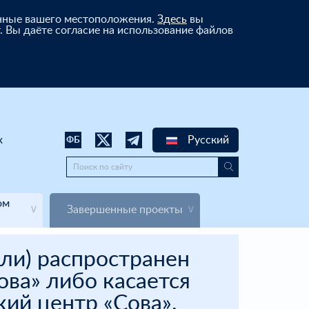
анные вашего местоположения.
Здесь
вы
. Вы даёте согласие на использование файлов
х
Русский
ФБ
ом
Завершенные проекты
ли) распространен
ва» либо касается
ий центр «Сова».