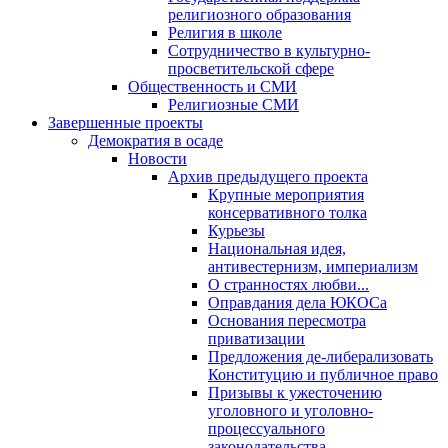
религиозного образования
Религия в школе
Сотрудничество в культурно-
просветительской сфере
Общественность и СМИ
Религиозные СМИ
Завершенные проекты
Демократия в осаде
Новости
Архив предыдущего проекта
Крупные мероприятия
консервативного толка
Курьезы
Национальная идея,
антивестернизм, империализм
О странностях любви...
Оправдания дела ЮКОСа
Основания пересмотра
приватизации
Предложения де-либерализовать
Конституцию и публичное право
Призывы к ужесточению
уголовного и уголовно-
процессуального
законодательства