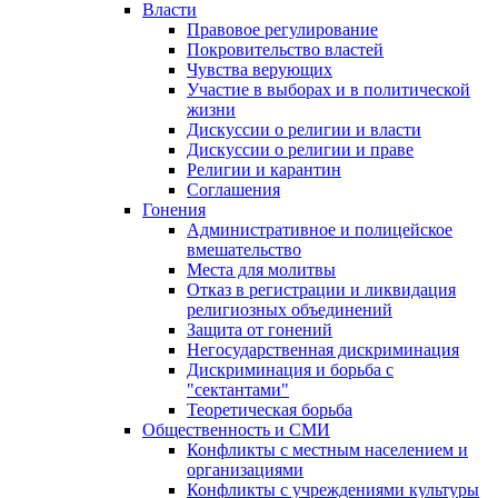
Власти
Правовое регулирование
Покровительство властей
Чувства верующих
Участие в выборах и в политической
жизни
Дискуссии о религии и власти
Дискуссии о религии и праве
Религии и карантин
Соглашения
Гонения
Административное и полицейское
вмешательство
Места для молитвы
Отказ в регистрации и ликвидация
религиозных объединений
Защита от гонений
Негосударственная дискриминация
Дискриминация и борьба с
"сектантами"
Теоретическая борьба
Общественность и СМИ
Конфликты с местным населением и
организациями
Конфликты с учреждениями культуры