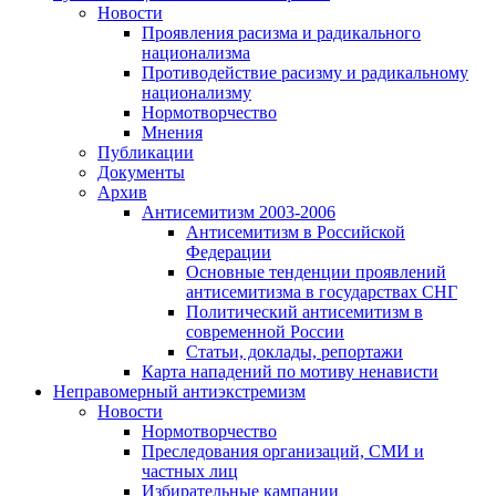
Новости
Проявления расизма и радикального
национализма
Противодействие расизму и радикальному
национализму
Нормотворчество
Мнения
Публикации
Документы
Архив
Антисемитизм 2003-2006
Антисемитизм в Российской
Федерации
Основные тенденции проявлений
антисемитизма в государствах СНГ
Политический антисемитизм в
современной России
Статьи, доклады, репортажи
Карта нападений по мотиву ненависти
Неправомерный антиэкстремизм
Новости
Нормотворчество
Преследования организаций, СМИ и
частных лиц
Избирательные кампании