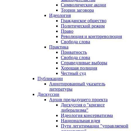
Символические акции
Теории заговора
Идеология
Гражданское общество
Политический режим
Право
Революция и контрреволюция
Свобода слова
Практика
Приватность
Свобода слова
Справедливые выборы
Хорошая полиция
Честный суд
Публикации
Аннотированный указатель
литературы
Дискуссии
Архив предыдущего проекта
Дискуссия о "кризисе
либерализма"
Идеология консерватизма
Национальная идея
Пути легитимации "управляемой