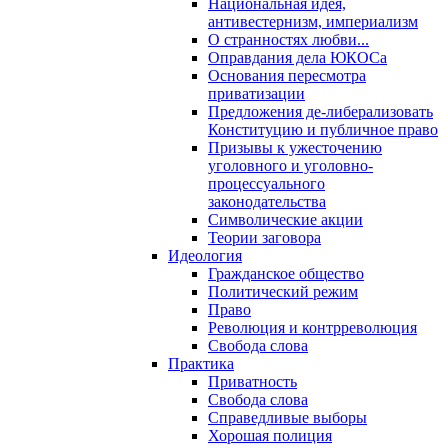
Национальная идея,
антивестернизм, империализм
О странностях любви...
Оправдания дела ЮКОСа
Основания пересмотра
приватизации
Предложения де-либерализовать
Конституцию и публичное право
Призывы к ужесточению
уголовного и уголовно-
процессуального
законодательства
Символические акции
Теории заговора
Идеология
Гражданское общество
Политический режим
Право
Революция и контрреволюция
Свобода слова
Практика
Приватность
Свобода слова
Справедливые выборы
Хорошая полиция