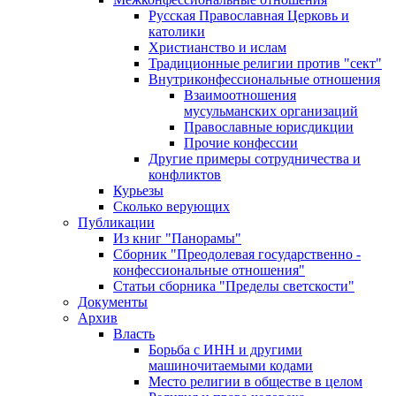
Русская Православная Церковь и
католики
Христианство и ислам
Традиционные религии против "сект"
Внутриконфессиональные отношения
Взаимоотношения
мусульманских организаций
Православные юрисдикции
Прочие конфессии
Другие примеры сотрудничества и
конфликтов
Курьезы
Сколько верующих
Публикации
Из книг "Панорамы"
Сборник "Преодолевая государственно -
конфессиональные отношения"
Статьи сборника "Пределы светскости"
Документы
Архив
Власть
Борьба с ИНН и другими
машиночитаемыми кодами
Место религии в обществе в целом