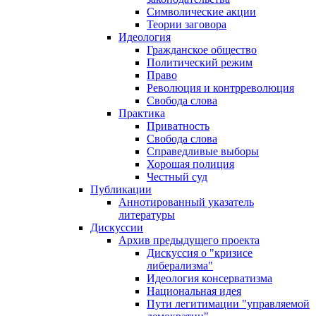
Символические акции
Теории заговора
Идеология
Гражданское общество
Политический режим
Право
Революция и контрреволюция
Свобода слова
Практика
Приватность
Свобода слова
Справедливые выборы
Хорошая полиция
Честный суд
Публикации
Аннотированный указатель
литературы
Дискуссии
Архив предыдущего проекта
Дискуссия о "кризисе
либерализма"
Идеология консерватизма
Национальная идея
Пути легитимации "управляемой