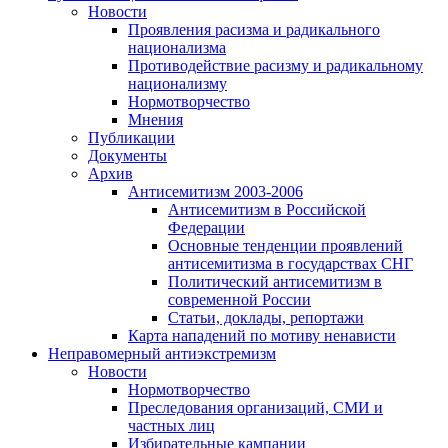
Новости
Проявления расизма и радикального
национализма
Противодействие расизму и радикальному
национализму
Нормотворчество
Мнения
Публикации
Документы
Архив
Антисемитизм 2003-2006
Антисемитизм в Российской
Федерации
Основные тенденции проявлений
антисемитизма в государствах СНГ
Политический антисемитизм в
современной России
Статьи, доклады, репортажи
Карта нападений по мотиву ненависти
Неправомерный антиэкстремизм
Новости
Нормотворчество
Преследования организаций, СМИ и
частных лиц
Избирательные кампании