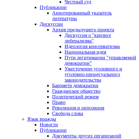
Честный суд
Публикации
Аннотированный указатель
литературы
Дискуссии
Архив предыдущего проекта
Дискуссия о "кризисе
либерализма"
Идеология консерватизма
Национальная идея
Пути легитимации "управляемой
демократии"
Ужесточение уголовного и
уголовно-процесуального
законодательства
Барометр демократии
Гражданское общество
Политический режим
Право
Революция и оппозиция
Свобода слова
Язык вражды
Новости
Публикации
Документы других организаций