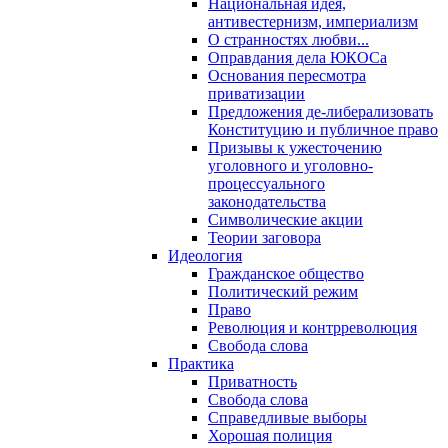
Национальная идея,
антивестернизм, империализм
О странностях любви...
Оправдания дела ЮКОСа
Основания пересмотра
приватизации
Предложения де-либерализовать
Конституцию и публичное право
Призывы к ужесточению
уголовного и уголовно-
процессуального
законодательства
Символические акции
Теории заговора
Идеология
Гражданское общество
Политический режим
Право
Революция и контрреволюция
Свобода слова
Практика
Приватность
Свобода слова
Справедливые выборы
Хорошая полиция