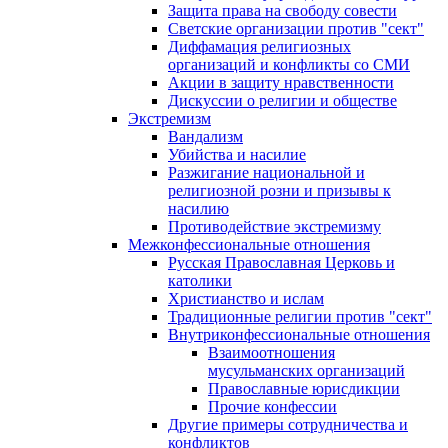
Защита права на свободу совести
Светские организации против "сект"
Диффамация религиозных
организаций и конфликты со СМИ
Акции в защиту нравственности
Дискуссии о религии и обществе
Экстремизм
Вандализм
Убийства и насилие
Разжигание национальной и
религиозной розни и призывы к
насилию
Противодействие экстремизму
Межконфессиональные отношения
Русская Православная Церковь и
католики
Христианство и ислам
Традиционные религии против "сект"
Внутриконфессиональные отношения
Взаимоотношения
мусульманских организаций
Православные юрисдикции
Прочие конфессии
Другие примеры сотрудничества и
конфликтов