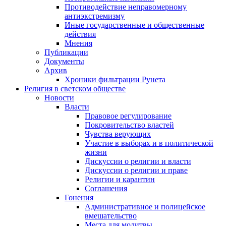
Противодействие неправомерному
антиэкстремизму
Иные государственные и общественные
действия
Мнения
Публикации
Документы
Архив
Хроники фильтрации Рунета
Религия в светском обществе
Новости
Власти
Правовое регулирование
Покровительство властей
Чувства верующих
Участие в выборах и в политической
жизни
Дискуссии о религии и власти
Дискуссии о религии и праве
Религии и карантин
Соглашения
Гонения
Административное и полицейское
вмешательство
Места для молитвы