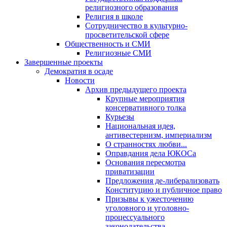
религиозного образования
Религия в школе
Сотрудничество в культурно-
просветительской сфере
Общественность и СМИ
Религиозные СМИ
Завершенные проекты
Демократия в осаде
Новости
Архив предыдущего проекта
Крупные мероприятия
консервативного толка
Курьезы
Национальная идея,
антивестернизм, империализм
О странностях любви...
Оправдания дела ЮКОСа
Основания пересмотра
приватизации
Предложения де-либерализовать
Конституцию и публичное право
Призывы к ужесточению
уголовного и уголовно-
процессуального
законодательства