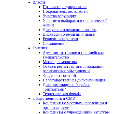
Власти
Правовое регулирование
Покровительство властей
Чувства верующих
Участие в выборах и в политической
жизни
Дискуссии о религии и власти
Дискуссии о религии и праве
Религии и карантин
Соглашения
Гонения
Административное и полицейское
вмешательство
Места для молитвы
Отказ в регистрации и ликвидация
религиозных объединений
Защита от гонений
Негосударственная дискриминация
Дискриминация и борьба с
"сектантами"
Теоретическая борьба
Общественность и СМИ
Конфликты с местным населением и
организациями
Конфликты с учреждениями культуры