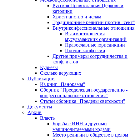
Русская Православная Церковь и
католики
Христианство и ислам
Традиционные религии против "сект"
Внутриконфессиональные отношения
Взаимоотношения
мусульманских организаций
Православные юрисдикции
Прочие конфессии
Другие примеры сотрудничества и
конфликтов
Курьезы
Сколько верующих
Публикации
Из книг "Панорамы"
Сборник "Преодолевая государственно -
конфессиональные отношения"
Статьи сборника "Пределы светскости"
Документы
Архив
Власть
Борьба с ИНН и другими
машиночитаемыми кодами
Место религии в обществе в целом