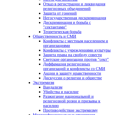
Отказ в регистрации и ликвидация
религиозных объединений
Защита от гонений
Негосударственная дискриминация
Дискриминация и борьба с
"сектантами"
Теоретическая борьба
Общественность и СМИ
Конфликты с местным населением и
организациями
Конфликты с учреждениями культуры
Защита права на свободу совести
Светские организации против "сект"
Диффамация религиозных
организаций и конфликты со СМИ
Акции в защиту нравственности
Дискуссии о религии и обществе
Экстремизм
Вандализм
Убийства и насилие
Разжигание национальной и
религиозной розни и призывы к
насилию
Противодействие экстремизму
Межконфессиональные отношения