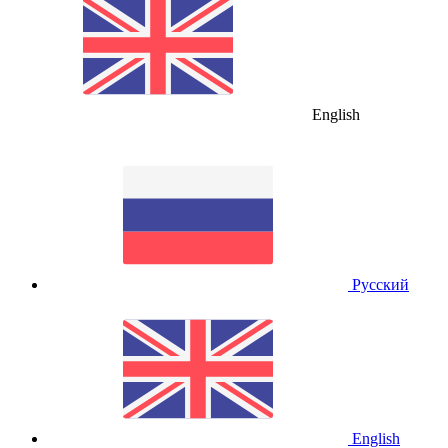
English
Русский
English