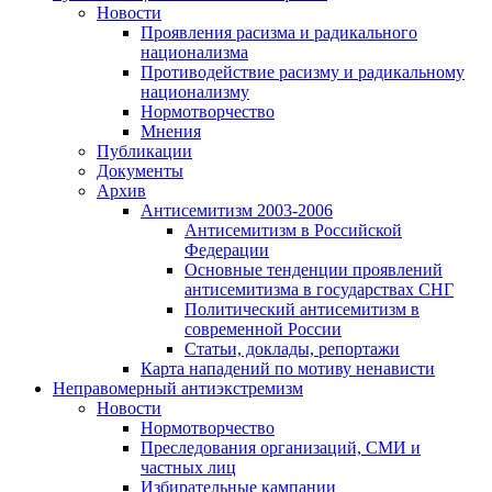
Новости
Проявления расизма и радикального
национализма
Противодействие расизму и радикальному
национализму
Нормотворчество
Мнения
Публикации
Документы
Архив
Антисемитизм 2003-2006
Антисемитизм в Российской
Федерации
Основные тенденции проявлений
антисемитизма в государствах СНГ
Политический антисемитизм в
современной России
Статьи, доклады, репортажи
Карта нападений по мотиву ненависти
Неправомерный антиэкстремизм
Новости
Нормотворчество
Преследования организаций, СМИ и
частных лиц
Избирательные кампании