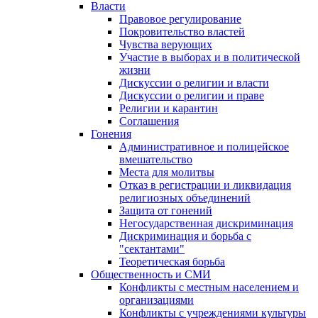
Власти
Правовое регулирование
Покровительство властей
Чувства верующих
Участие в выборах и в политической
жизни
Дискуссии о религии и власти
Дискуссии о религии и праве
Религии и карантин
Соглашения
Гонения
Административное и полицейское
вмешательство
Места для молитвы
Отказ в регистрации и ликвидация
религиозных объединений
Защита от гонений
Негосударственная дискриминация
Дискриминация и борьба с
"сектантами"
Теоретическая борьба
Общественность и СМИ
Конфликты с местным населением и
организациями
Конфликты с учреждениями культуры