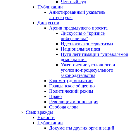
Честный суд
Публикации
Аннотированный указатель
литературы
Дискуссии
Архив предыдущего проекта
Дискуссия о "кризисе
либерализма"
Идеология консерватизма
Национальная идея
Пути легитимации "управляемой
демократии"
Ужесточение уголовного и
уголовно-процесуального
законодательства
Барометр демократии
Гражданское общество
Политический режим
Право
Революция и оппозиция
Свобода слова
Язык вражды
Новости
Публикации
Документы других организаций