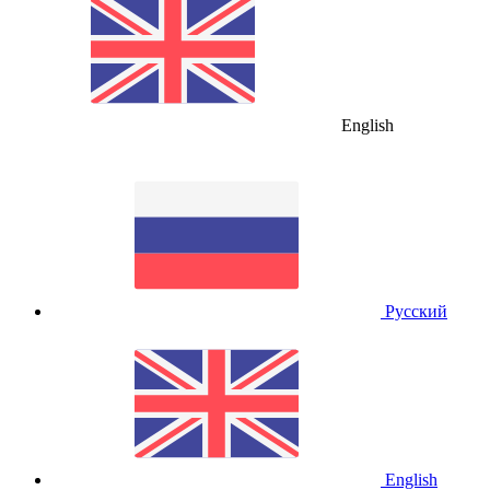
English
Русский
English