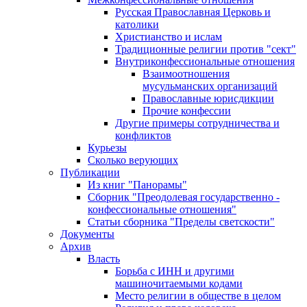
Русская Православная Церковь и
католики
Христианство и ислам
Традиционные религии против "сект"
Внутриконфессиональные отношения
Взаимоотношения
мусульманских организаций
Православные юрисдикции
Прочие конфессии
Другие примеры сотрудничества и
конфликтов
Курьезы
Сколько верующих
Публикации
Из книг "Панорамы"
Сборник "Преодолевая государственно -
конфессиональные отношения"
Статьи сборника "Пределы светскости"
Документы
Архив
Власть
Борьба с ИНН и другими
машиночитаемыми кодами
Место религии в обществе в целом