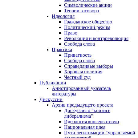
Символические акции
Теории заговора
Идеология
Гражданское общество
Политический режим
Право
Революция и контрреволюция
Свобода слова
Практика
Приватность
Свобода слова
Справедливые выборы
Хорошая полиция
Честный суд
Публикации
Аннотированный указатель
литературы
Дискуссии
Архив предыдущего проекта
Дискуссия о "кризисе
либерализма"
Идеология консерватизма
Национальная идея
Пути легитимации "управляемой