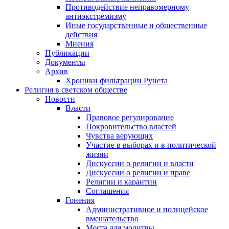
Противодействие неправомерному
антиэкстремизму
Иные государственные и общественные
действия
Мнения
Публикации
Документы
Архив
Хроники фильтрации Рунета
Религия в светском обществе
Новости
Власти
Правовое регулирование
Покровительство властей
Чувства верующих
Участие в выборах и в политической
жизни
Дискуссии о религии и власти
Дискуссии о религии и праве
Религии и карантин
Соглашения
Гонения
Административное и полицейское
вмешательство
Места для молитвы