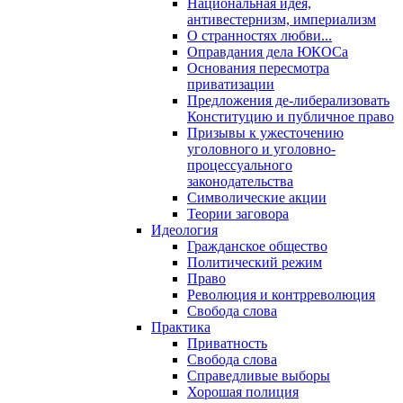
Национальная идея,
антивестернизм, империализм
О странностях любви...
Оправдания дела ЮКОСа
Основания пересмотра
приватизации
Предложения де-либерализовать
Конституцию и публичное право
Призывы к ужесточению
уголовного и уголовно-
процессуального
законодательства
Символические акции
Теории заговора
Идеология
Гражданское общество
Политический режим
Право
Революция и контрреволюция
Свобода слова
Практика
Приватность
Свобода слова
Справедливые выборы
Хорошая полиция