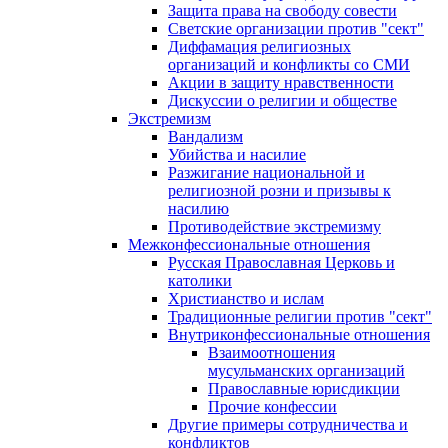
Защита права на свободу совести
Светские организации против "сект"
Диффамация религиозных
организаций и конфликты со СМИ
Акции в защиту нравственности
Дискуссии о религии и обществе
Экстремизм
Вандализм
Убийства и насилие
Разжигание национальной и
религиозной розни и призывы к
насилию
Противодействие экстремизму
Межконфессиональные отношения
Русская Православная Церковь и
католики
Христианство и ислам
Традиционные религии против "сект"
Внутриконфессиональные отношения
Взаимоотношения
мусульманских организаций
Православные юрисдикции
Прочие конфессии
Другие примеры сотрудничества и
конфликтов