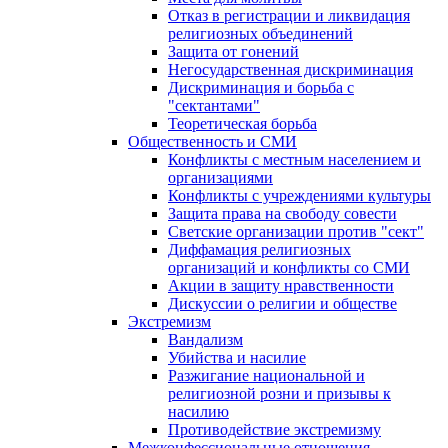
Отказ в регистрации и ликвидация
религиозных объединений
Защита от гонений
Негосударственная дискриминация
Дискриминация и борьба с
"сектантами"
Теоретическая борьба
Общественность и СМИ
Конфликты с местным населением и
организациями
Конфликты с учреждениями культуры
Защита права на свободу совести
Светские организации против "сект"
Диффамация религиозных
организаций и конфликты со СМИ
Акции в защиту нравственности
Дискуссии о религии и обществе
Экстремизм
Вандализм
Убийства и насилие
Разжигание национальной и
религиозной розни и призывы к
насилию
Противодействие экстремизму
Межконфессиональные отношения