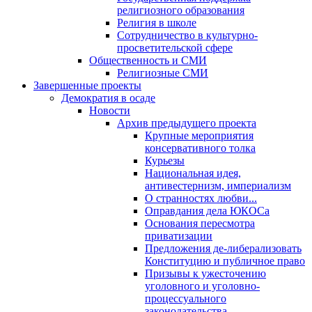
религиозного образования
Религия в школе
Сотрудничество в культурно-
просветительской сфере
Общественность и СМИ
Религиозные СМИ
Завершенные проекты
Демократия в осаде
Новости
Архив предыдущего проекта
Крупные мероприятия
консервативного толка
Курьезы
Национальная идея,
антивестернизм, империализм
О странностях любви...
Оправдания дела ЮКОСа
Основания пересмотра
приватизации
Предложения де-либерализовать
Конституцию и публичное право
Призывы к ужесточению
уголовного и уголовно-
процессуального
законодательства