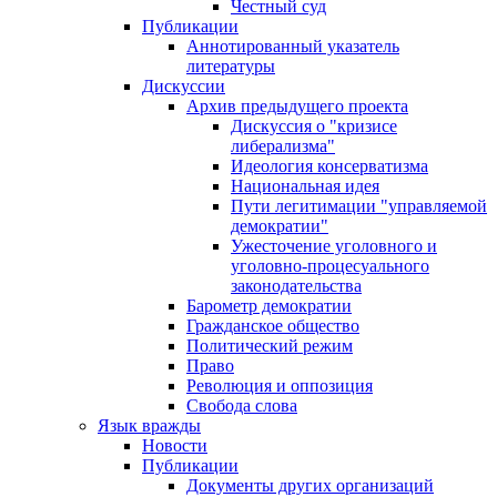
Честный суд
Публикации
Аннотированный указатель
литературы
Дискуссии
Архив предыдущего проекта
Дискуссия о "кризисе
либерализма"
Идеология консерватизма
Национальная идея
Пути легитимации "управляемой
демократии"
Ужесточение уголовного и
уголовно-процесуального
законодательства
Барометр демократии
Гражданское общество
Политический режим
Право
Революция и оппозиция
Свобода слова
Язык вражды
Новости
Публикации
Документы других организаций