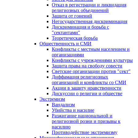
Отказ в регистрации и ликвидация
религиозных объединений
Защита от гонений
Негосударственная дискриминация
Дискриминация и борьба с
"сектантами"
Теоретическая борьба
Общественность и СМИ
Конфликты с местным населением и
организациями
Конфликты с учреждениями культуры
Защита права на свободу совести
Светские организации против "сект"
Диффамация религиозных
организаций и конфликты со СМИ
Акции в защиту нравственности
Дискуссии о религии и обществе
Экстремизм
Вандализм
Убийства и насилие
Разжигание национальной и
религиозной розни и призывы к
насилию
Противодействие экстремизму
Межконфессиональные отношения