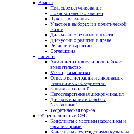
Власти
Правовое регулирование
Покровительство властей
Чувства верующих
Участие в выборах и в политической
жизни
Дискуссии о религии и власти
Дискуссии о религии и праве
Религии и карантин
Соглашения
Гонения
Административное и полицейское
вмешательство
Места для молитвы
Отказ в регистрации и ликвидация
религиозных объединений
Защита от гонений
Негосударственная дискриминация
Дискриминация и борьба с
"сектантами"
Теоретическая борьба
Общественность и СМИ
Конфликты с местным населением и
организациями
Конфликты с учреждениями культуры