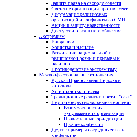
Защита права на свободу совести
Светские организации против "сект"
Диффамация религиозных
организаций и конфликты со СМИ
Акции в защиту нравственности
Дискуссии о религии и обществе
Экстремизм
Вандализм
Убийства и насилие
Разжигание национальной и
религиозной розни и призывы к
насилию
Противодействие экстремизму
Межконфессиональные отношения
Русская Православная Церковь и
католики
Христианство и ислам
Традиционные религии против "сект"
Внутриконфессиональные отношения
Взаимоотношения
мусульманских организаций
Православные юрисдикции
Прочие конфессии
Другие примеры сотрудничества и
конфликтов