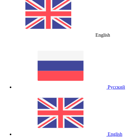
English
Русский
English