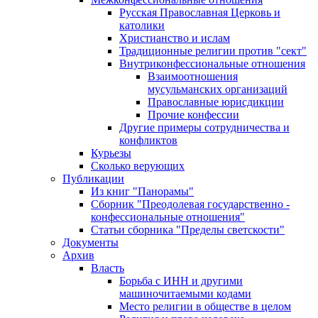
Русская Православная Церковь и
католики
Христианство и ислам
Традиционные религии против "сект"
Внутриконфессиональные отношения
Взаимоотношения
мусульманских организаций
Православные юрисдикции
Прочие конфессии
Другие примеры сотрудничества и
конфликтов
Курьезы
Сколько верующих
Публикации
Из книг "Панорамы"
Сборник "Преодолевая государственно -
конфессиональные отношения"
Статьи сборника "Пределы светскости"
Документы
Архив
Власть
Борьба с ИНН и другими
машиночитаемыми кодами
Место религии в обществе в целом