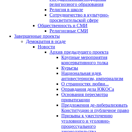
религиозного образования
Религия в школе
Сотрудничество в культурно-
просветительской сфере
Общественность и СМИ
Религиозные СМИ
Завершенные проекты
Демократия в осаде
Новости
Архив предыдущего проекта
Крупные мероприятия
консервативного толка
Курьезы
Национальная идея,
антивестернизм, империализм
О странностях любви...
Оправдания дела ЮКОСа
Основания пересмотра
приватизации
Предложения де-либерализовать
Конституцию и публичное право
Призывы к ужесточению
уголовного и уголовно-
процессуального
законодательства