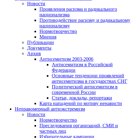
Новости
Проявления расизма и радикального
национализма
Противодействие расизму и радикальному
национализму
Нормотворчество
Мнения
Публикации
Документы
Архив
Антисемитизм 2003-2006
Антисемитизм в Российской
Федерации
Основные тенденции проявлений
антисемитизма в государствах СНГ
Политический антисемитизм в
современной России
Статьи, доклады, репортажи
Карта нападений по мотиву ненависти
Неправомерный антиэкстремизм
Новости
Нормотворчество
Преследования организаций, СМИ и
частных лиц
Избирательные кампании