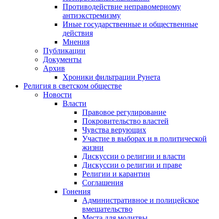
Противодействие неправомерному
антиэкстремизму
Иные государственные и общественные
действия
Мнения
Публикации
Документы
Архив
Хроники фильтрации Рунета
Религия в светском обществе
Новости
Власти
Правовое регулирование
Покровительство властей
Чувства верующих
Участие в выборах и в политической
жизни
Дискуссии о религии и власти
Дискуссии о религии и праве
Религии и карантин
Соглашения
Гонения
Административное и полицейское
вмешательство
Места для молитвы