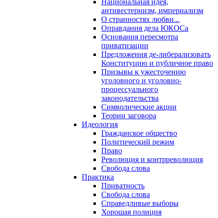
Национальная идея,
антивестернизм, империализм
О странностях любви...
Оправдания дела ЮКОСа
Основания пересмотра
приватизации
Предложения де-либерализовать
Конституцию и публичное право
Призывы к ужесточению
уголовного и уголовно-
процессуального
законодательства
Символические акции
Теории заговора
Идеология
Гражданское общество
Политический режим
Право
Революция и контрреволюция
Свобода слова
Практика
Приватность
Свобода слова
Справедливые выборы
Хорошая полиция