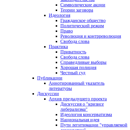
Символические акции
Теории заговора
Идеология
Гражданское общество
Политический режим
Право
Революция и контрреволюция
Свобода слова
Практика
Приватность
Свобода слова
Справедливые выборы
Хорошая полиция
Честный суд
Публикации
Аннотированный указатель
литературы
Дискуссии
Архив предыдущего проекта
Дискуссия о "кризисе
либерализма"
Идеология консерватизма
Национальная идея
Пути легитимации "управляемой