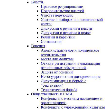
Власти
Правовое регулирование
Покровительство властей
Чувства верующих
Участие в выборах и в политической
жизни
Дискуссии о религии и власти
Дискуссии о религии и праве
Религии и карантин
Соглашения
Гонения
Административное и полицейское
вмешательство
Места для молитвы
Отказ в регистрации и ликвидация
религиозных объединений
Защита от гонений
Негосударственная дискриминация
Дискриминация и борьба с
"сектантами"
Теоретическая борьба
Общественность и СМИ
Конфликты с местным населением и
организациями
Конфликты с учреждениями культуры