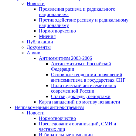
Новости
Проявления расизма и радикального
национализма
Противодействие расизму и радикальному
национализму
Нормотворчество
Мнения
Публикации
Документы
Архив
Антисемитизм 2003-2006
Антисемитизм в Российской
Федерации
Основные тенденции проявлений
антисемитизма в государствах СНГ
Политический антисемитизм в
современной России
Статьи, доклады, репортажи
Карта нападений по мотиву ненависти
Неправомерный антиэкстремизм
Новости
Нормотворчество
Преследования организаций, СМИ и
частных лиц
Избирательные кампании