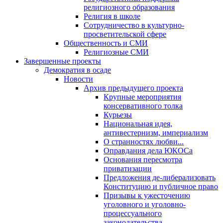
религиозного образования
Религия в школе
Сотрудничество в культурно-
просветительской сфере
Общественность и СМИ
Религиозные СМИ
Завершенные проекты
Демократия в осаде
Новости
Архив предыдущего проекта
Крупные мероприятия
консервативного толка
Курьезы
Национальная идея,
антивестернизм, империализм
О странностях любви...
Оправдания дела ЮКОСа
Основания пересмотра
приватизации
Предложения де-либерализовать
Конституцию и публичное право
Призывы к ужесточению
уголовного и уголовно-
процессуального
законодательства