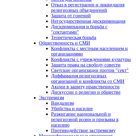
Отказ в регистрации и ликвидация
религиозных объединений
Защита от гонений
Негосударственная дискриминация
Дискриминация и борьба с
"сектантами"
Теоретическая борьба
Общественность и СМИ
Конфликты с местным населением и
организациями
Конфликты с учреждениями культуры
Защита права на свободу совести
Светские организации против "сект"
Диффамация религиозных
организаций и конфликты со СМИ
Акции в защиту нравственности
Дискуссии о религии и обществе
Экстремизм
Вандализм
Убийства и насилие
Разжигание национальной и
религиозной розни и призывы к
насилию
Противодействие экстремизму
Межконфессиональные отношения