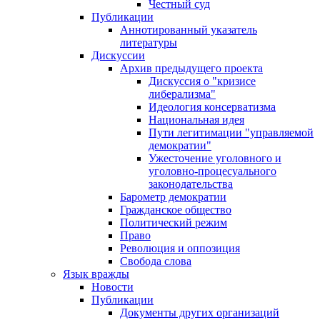
Честный суд
Публикации
Аннотированный указатель
литературы
Дискуссии
Архив предыдущего проекта
Дискуссия о "кризисе
либерализма"
Идеология консерватизма
Национальная идея
Пути легитимации "управляемой
демократии"
Ужесточение уголовного и
уголовно-процесуального
законодательства
Барометр демократии
Гражданское общество
Политический режим
Право
Революция и оппозиция
Свобода слова
Язык вражды
Новости
Публикации
Документы других организаций