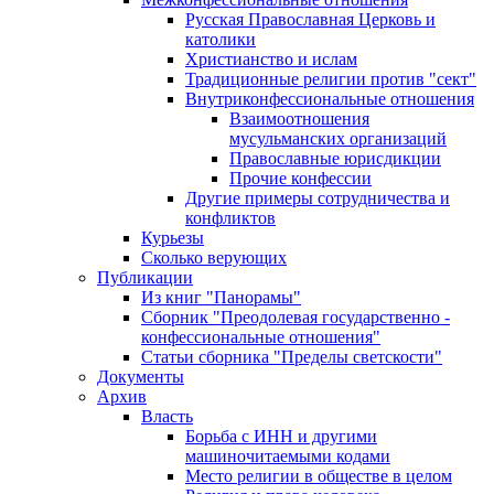
Русская Православная Церковь и
католики
Христианство и ислам
Традиционные религии против "сект"
Внутриконфессиональные отношения
Взаимоотношения
мусульманских организаций
Православные юрисдикции
Прочие конфессии
Другие примеры сотрудничества и
конфликтов
Курьезы
Сколько верующих
Публикации
Из книг "Панорамы"
Сборник "Преодолевая государственно -
конфессиональные отношения"
Статьи сборника "Пределы светскости"
Документы
Архив
Власть
Борьба с ИНН и другими
машиночитаемыми кодами
Место религии в обществе в целом