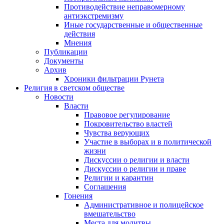
Противодействие неправомерному
антиэкстремизму
Иные государственные и общественные
действия
Мнения
Публикации
Документы
Архив
Хроники фильтрации Рунета
Религия в светском обществе
Новости
Власти
Правовое регулирование
Покровительство властей
Чувства верующих
Участие в выборах и в политической
жизни
Дискуссии о религии и власти
Дискуссии о религии и праве
Религии и карантин
Соглашения
Гонения
Административное и полицейское
вмешательство
Места для молитвы