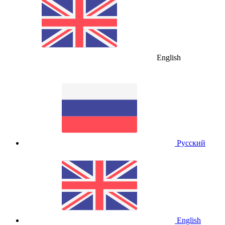
English
Русский
English