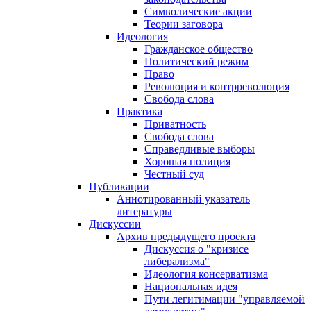
Символические акции
Теории заговора
Идеология
Гражданское общество
Политический режим
Право
Революция и контрреволюция
Свобода слова
Практика
Приватность
Свобода слова
Справедливые выборы
Хорошая полиция
Честный суд
Публикации
Аннотированный указатель
литературы
Дискуссии
Архив предыдущего проекта
Дискуссия о "кризисе
либерализма"
Идеология консерватизма
Национальная идея
Пути легитимации "управляемой