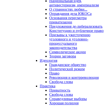
Национальная идея,
антивестернизм, империализм
О странностях любви...
Оправдания дела ЮКОСа
Основания пересмотра
приватизации
Предложения де-либерализовать
Конституцию и публичное право
Призывы к ужесточению
уголовного и уголовно-
процессуального
законодательства
Символические акции
Теории заговора
Идеология
Гражданское общество
Политический режим
Право
Революция и контрреволюция
Свобода слова
Практика
Приватность
Свобода слова
Справедливые выборы
Хорошая полиция