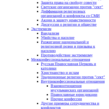
Защита права на свободу совести
Светские организации против "сект"
Диффамация религиозных
организаций и конфликты со СМИ
Акции в защиту нравственности
Дискуссии о религии и обществе
Экстремизм
Вандализм
Убийства и насилие
Разжигание национальной и
религиозной розни и призывы к
насилию
Противодействие экстремизму
Межконфессиональные отношения
Русская Православная Церковь и
католики
Христианство и ислам
Традиционные религии против "сект"
Внутриконфессиональные отношения
Взаимоотношения
мусульманских организаций
Православные юрисдикции
Прочие конфессии
Другие примеры сотрудничества и
конфликтов