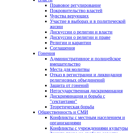
Правовое регулирование
Покровительство властей
Чувства верующих
Участие в выборах и в политической
жизни
Дискуссии о религии и власти
Дискуссии о религии и праве
Религии и карантин
Соглашения
Гонения
Административное и полицейское
вмешательство
Места для молитвы
Отказ в регистрации и ликвидация
религиозных объединений
Защита от гонений
Негосударственная дискриминация
Дискриминация и борьба с
"сектантами"
Теоретическая борьба
Общественность и СМИ
Конфликты с местным населением и
организациями
Конфликты с учреждениями культуры