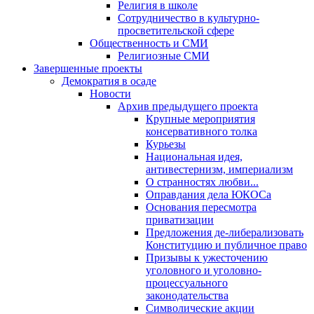
Религия в школе
Сотрудничество в культурно-
просветительской сфере
Общественность и СМИ
Религиозные СМИ
Завершенные проекты
Демократия в осаде
Новости
Архив предыдущего проекта
Крупные мероприятия
консервативного толка
Курьезы
Национальная идея,
антивестернизм, империализм
О странностях любви...
Оправдания дела ЮКОСа
Основания пересмотра
приватизации
Предложения де-либерализовать
Конституцию и публичное право
Призывы к ужесточению
уголовного и уголовно-
процессуального
законодательства
Символические акции