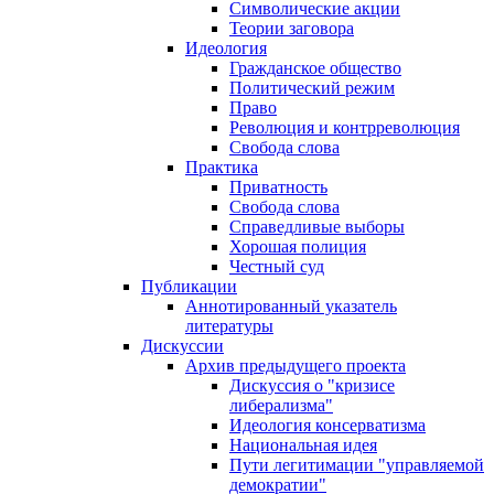
Символические акции
Теории заговора
Идеология
Гражданское общество
Политический режим
Право
Революция и контрреволюция
Свобода слова
Практика
Приватность
Свобода слова
Справедливые выборы
Хорошая полиция
Честный суд
Публикации
Аннотированный указатель
литературы
Дискуссии
Архив предыдущего проекта
Дискуссия о "кризисе
либерализма"
Идеология консерватизма
Национальная идея
Пути легитимации "управляемой
демократии"