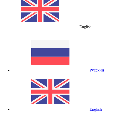
English
Русский
English