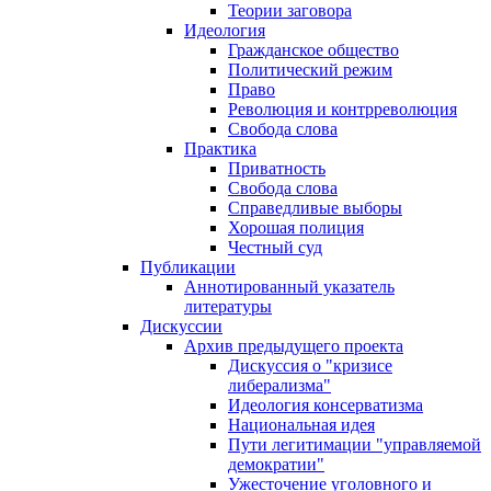
Теории заговора
Идеология
Гражданское общество
Политический режим
Право
Революция и контрреволюция
Свобода слова
Практика
Приватность
Свобода слова
Справедливые выборы
Хорошая полиция
Честный суд
Публикации
Аннотированный указатель
литературы
Дискуссии
Архив предыдущего проекта
Дискуссия о "кризисе
либерализма"
Идеология консерватизма
Национальная идея
Пути легитимации "управляемой
демократии"
Ужесточение уголовного и