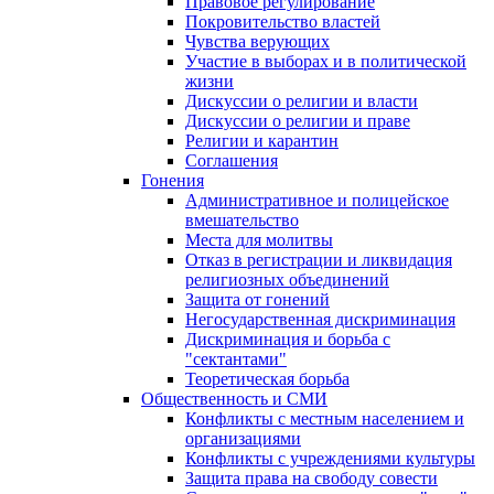
Правовое регулирование
Покровительство властей
Чувства верующих
Участие в выборах и в политической
жизни
Дискуссии о религии и власти
Дискуссии о религии и праве
Религии и карантин
Соглашения
Гонения
Административное и полицейское
вмешательство
Места для молитвы
Отказ в регистрации и ликвидация
религиозных объединений
Защита от гонений
Негосударственная дискриминация
Дискриминация и борьба с
"сектантами"
Теоретическая борьба
Общественность и СМИ
Конфликты с местным населением и
организациями
Конфликты с учреждениями культуры
Защита права на свободу совести