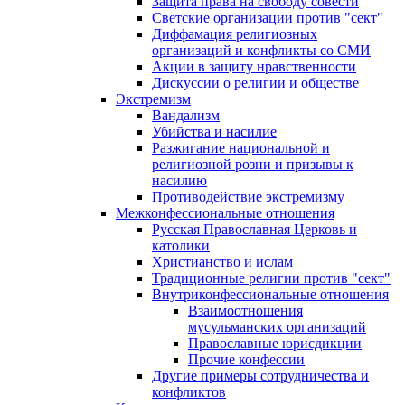
Защита права на свободу совести
Светские организации против "сект"
Диффамация религиозных
организаций и конфликты со СМИ
Акции в защиту нравственности
Дискуссии о религии и обществе
Экстремизм
Вандализм
Убийства и насилие
Разжигание национальной и
религиозной розни и призывы к
насилию
Противодействие экстремизму
Межконфессиональные отношения
Русская Православная Церковь и
католики
Христианство и ислам
Традиционные религии против "сект"
Внутриконфессиональные отношения
Взаимоотношения
мусульманских организаций
Православные юрисдикции
Прочие конфессии
Другие примеры сотрудничества и
конфликтов