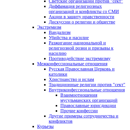
Светские организации против "сект"
Диффамация религиозных
организаций и конфликты со СМИ
Акции в защиту нравственности
Дискуссии о религии и обществе
Экстремизм
Вандализм
Убийства и насилие
Разжигание национальной и
религиозной розни и призывы к
насилию
Противодействие экстремизму
Межконфессиональные отношения
Русская Православная Церковь и
католики
Христианство и ислам
Традиционные религии против "сект"
Внутриконфессиональные отношения
Взаимоотношения
мусульманских организаций
Православные юрисдикции
Прочие конфессии
Другие примеры сотрудничества и
конфликтов
Курьезы