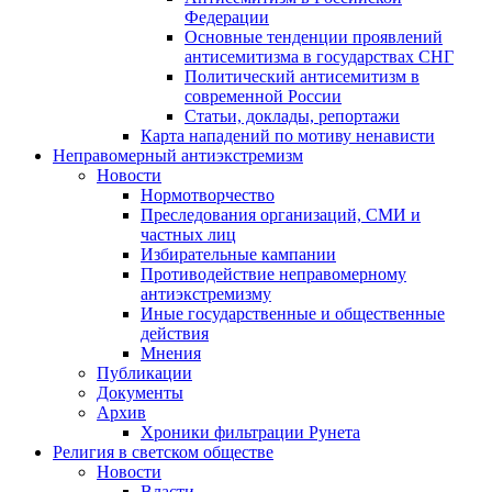
Федерации
Основные тенденции проявлений
антисемитизма в государствах СНГ
Политический антисемитизм в
современной России
Статьи, доклады, репортажи
Карта нападений по мотиву ненависти
Неправомерный антиэкстремизм
Новости
Нормотворчество
Преследования организаций, СМИ и
частных лиц
Избирательные кампании
Противодействие неправомерному
антиэкстремизму
Иные государственные и общественные
действия
Мнения
Публикации
Документы
Архив
Хроники фильтрации Рунета
Религия в светском обществе
Новости
Власти