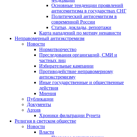
Основные тенденции проявлений
антисемитизма в государствах СНГ
Политический антисемитизм в
современной России
Статьи, доклады, репортажи
Карта нападений по мотиву ненависти
Неправомерный антиэкстремизм
Новости
Нормотворчество
Преследования организаций, СМИ и
частных лиц
Избирательные кампании
Противодействие неправомерному
антиэкстремизму
Иные государственные и общественные
действия
Мнения
Публикации
Документы
Архив
Хроники фильтрации Рунета
Религия в светском обществе
Новости
Власти