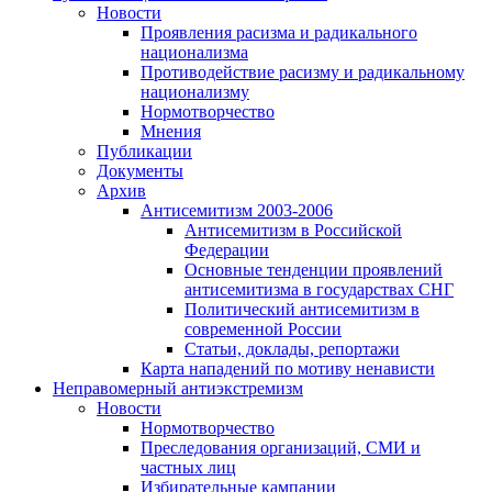
Новости
Проявления расизма и радикального
национализма
Противодействие расизму и радикальному
национализму
Нормотворчество
Мнения
Публикации
Документы
Архив
Антисемитизм 2003-2006
Антисемитизм в Российской
Федерации
Основные тенденции проявлений
антисемитизма в государствах СНГ
Политический антисемитизм в
современной России
Статьи, доклады, репортажи
Карта нападений по мотиву ненависти
Неправомерный антиэкстремизм
Новости
Нормотворчество
Преследования организаций, СМИ и
частных лиц
Избирательные кампании