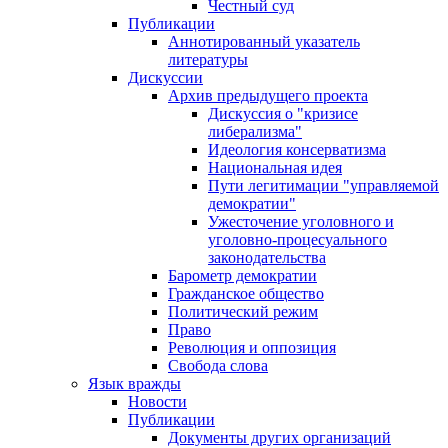
Честный суд
Публикации
Аннотированный указатель
литературы
Дискуссии
Архив предыдущего проекта
Дискуссия о "кризисе
либерализма"
Идеология консерватизма
Национальная идея
Пути легитимации "управляемой
демократии"
Ужесточение уголовного и
уголовно-процесуального
законодательства
Барометр демократии
Гражданское общество
Политический режим
Право
Революция и оппозиция
Свобода слова
Язык вражды
Новости
Публикации
Документы других организаций