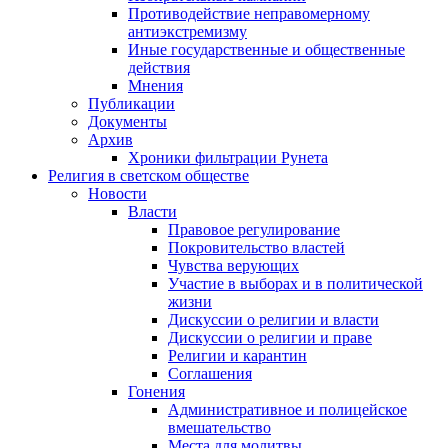
Противодействие неправомерному
антиэкстремизму
Иные государственные и общественные
действия
Мнения
Публикации
Документы
Архив
Хроники фильтрации Рунета
Религия в светском обществе
Новости
Власти
Правовое регулирование
Покровительство властей
Чувства верующих
Участие в выборах и в политической
жизни
Дискуссии о религии и власти
Дискуссии о религии и праве
Религии и карантин
Соглашения
Гонения
Административное и полицейское
вмешательство
Места для молитвы