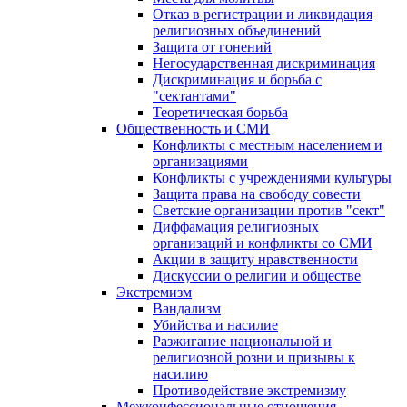
Отказ в регистрации и ликвидация
религиозных объединений
Защита от гонений
Негосударственная дискриминация
Дискриминация и борьба с
"сектантами"
Теоретическая борьба
Общественность и СМИ
Конфликты с местным населением и
организациями
Конфликты с учреждениями культуры
Защита права на свободу совести
Светские организации против "сект"
Диффамация религиозных
организаций и конфликты со СМИ
Акции в защиту нравственности
Дискуссии о религии и обществе
Экстремизм
Вандализм
Убийства и насилие
Разжигание национальной и
религиозной розни и призывы к
насилию
Противодействие экстремизму
Межконфессиональные отношения