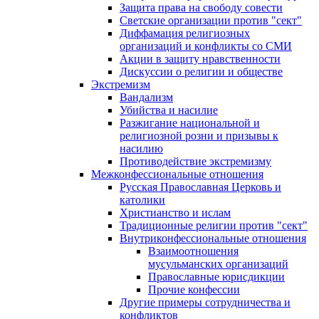
Защита права на свободу совести
Светские организации против "сект"
Диффамация религиозных
организаций и конфликты со СМИ
Акции в защиту нравственности
Дискуссии о религии и обществе
Экстремизм
Вандализм
Убийства и насилие
Разжигание национальной и
религиозной розни и призывы к
насилию
Противодействие экстремизму
Межконфессиональные отношения
Русская Православная Церковь и
католики
Христианство и ислам
Традиционные религии против "сект"
Внутриконфессиональные отношения
Взаимоотношения
мусульманских организаций
Православные юрисдикции
Прочие конфессии
Другие примеры сотрудничества и
конфликтов