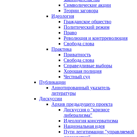
Символические акции
Теории заговора
Идеология
Гражданское общество
Политический режим
Право
Революция и контрреволюция
Свобода слова
Практика
Приватность
Свобода слова
Справедливые выборы
Хорошая полиция
Честный суд
Публикации
Аннотированный указатель
литературы
Дискуссии
Архив предыдущего проекта
Дискуссия о "кризисе
либерализма"
Идеология консерватизма
Национальная идея
Пути легитимации "управляемой