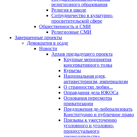
религиозного образования
Религия в школе
Сотрудничество в культурно-
просветительской сфере
Общественность и СМИ
Религиозные СМИ
Завершенные проекты
Демократия в осаде
Новости
Архив предыдущего проекта
Крупные мероприятия
консервативного толка
Курьезы
Национальная идея,
антивестернизм, империализм
О странностях любви...
Оправдания дела ЮКОСа
Основания пересмотра
приватизации
Предложения де-либерализовать
Конституцию и публичное право
Призывы к ужесточению
уголовного и уголовно-
процессуального
законодательства