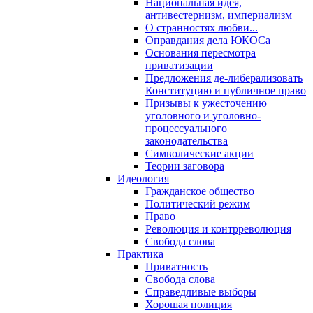
Национальная идея,
антивестернизм, империализм
О странностях любви...
Оправдания дела ЮКОСа
Основания пересмотра
приватизации
Предложения де-либерализовать
Конституцию и публичное право
Призывы к ужесточению
уголовного и уголовно-
процессуального
законодательства
Символические акции
Теории заговора
Идеология
Гражданское общество
Политический режим
Право
Революция и контрреволюция
Свобода слова
Практика
Приватность
Свобода слова
Справедливые выборы
Хорошая полиция