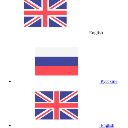
English
Русский
English