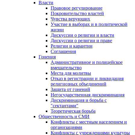
Власти
Правовое регулирование
Покровительство властей
Чувства верующих
Участие в выборах и в политической
жизни
Дискуссии о религии и власти
Дискуссии о религии и праве
Религии и карантин
Соглашения
Гонения
Административное и полицейское
вмешательство
Места для молитвы
Отказ в регистрации и ликвидация
религиозных объединений
Защита от гонений
Негосударственная дискриминация
Дискриминация и борьба с
"сектантами"
Теоретическая борьба
Общественность и СМИ
Конфликты с местным населением и
организациями
Конфликты с учреждениями культуры