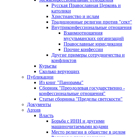
Русская Православная Церковь и
католики
Христианство и ислам
Традиционные религии против "сект"
Внутриконфессиональные отношения
Взаимоотношения
мусульманских организаций
Православные юрисдикции
Прочие конфессии
Другие примеры сотрудничества и
конфликтов
Курьезы
Сколько верующих
Публикации
Из книг "Панорамы"
Сборник "Преодолевая государственно -
конфессиональные отношения"
Статьи сборника "Пределы светскости"
Документы
Архив
Власть
Борьба с ИНН и другими
машиночитаемыми кодами
Место религии в обществе в целом