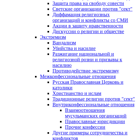
Защита права на свободу совести
Светские организации против "сект"
Диффамация религиозных
организаций и конфликты со СМИ
Акции в защиту нравственности
Дискуссии о религии и обществе
Экстремизм
Вандализм
Убийства и насилие
Разжигание национальной и
религиозной розни и призывы к
насилию
Противодействие экстремизму
Межконфессиональные отношения
Русская Православная Церковь и
католики
Христианство и ислам
Традиционные религии против "сект"
Внутриконфессиональные отношения
Взаимоотношения
мусульманских организаций
Православные юрисдикции
Прочие конфессии
Другие примеры сотрудничества и
конфликтов