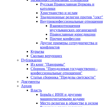
Русская Православная Церковь и
католики
Христианство и ислам
Традиционные религии против "сект"
Внутриконфессиональные отношения
Взаимоотношения
мусульманских организаций
Православные юрисдикции
Прочие конфессии
Другие примеры сотрудничества и
конфликтов
Курьезы
Сколько верующих
Публикации
Из книг "Панорамы"
Сборник "Преодолевая государственно -
конфессиональные отношения"
Статьи сборника "Пределы светскости"
Документы
Архив
Власть
Борьба с ИНН и другими
машиночитаемыми кодами
Место религии в обществе в целом