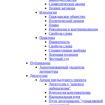
Символические акции
Теории заговора
Идеология
Гражданское общество
Политический режим
Право
Революция и контрреволюция
Свобода слова
Практика
Приватность
Свобода слова
Справедливые выборы
Хорошая полиция
Честный суд
Публикации
Аннотированный указатель
литературы
Дискуссии
Архив предыдущего проекта
Дискуссия о "кризисе
либерализма"
Идеология консерватизма
Национальная идея
Пути легитимации "управляемой