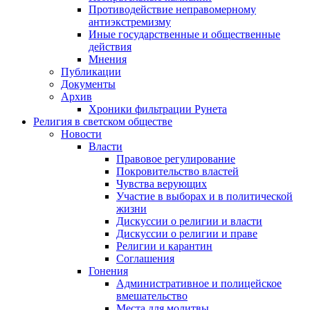
Противодействие неправомерному
антиэкстремизму
Иные государственные и общественные
действия
Мнения
Публикации
Документы
Архив
Хроники фильтрации Рунета
Религия в светском обществе
Новости
Власти
Правовое регулирование
Покровительство властей
Чувства верующих
Участие в выборах и в политической
жизни
Дискуссии о религии и власти
Дискуссии о религии и праве
Религии и карантин
Соглашения
Гонения
Административное и полицейское
вмешательство
Места для молитвы