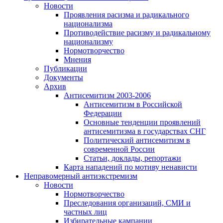
Новости
Проявления расизма и радикального
национализма
Противодействие расизму и радикальному
национализму
Нормотворчество
Мнения
Публикации
Документы
Архив
Антисемитизм 2003-2006
Антисемитизм в Российской
Федерации
Основные тенденции проявлений
антисемитизма в государствах СНГ
Политический антисемитизм в
современной России
Статьи, доклады, репортажи
Карта нападений по мотиву ненависти
Неправомерный антиэкстремизм
Новости
Нормотворчество
Преследования организаций, СМИ и
частных лиц
Избирательные кампании