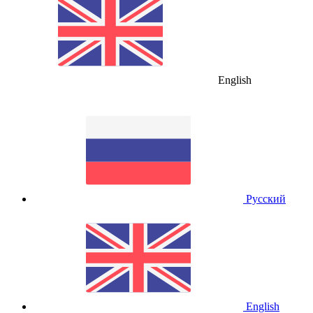
English
Русский
English