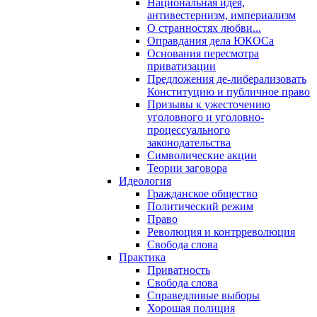
Национальная идея,
антивестернизм, империализм
О странностях любви...
Оправдания дела ЮКОСа
Основания пересмотра
приватизации
Предложения де-либерализовать
Конституцию и публичное право
Призывы к ужесточению
уголовного и уголовно-
процессуального
законодательства
Символические акции
Теории заговора
Идеология
Гражданское общество
Политический режим
Право
Революция и контрреволюция
Свобода слова
Практика
Приватность
Свобода слова
Справедливые выборы
Хорошая полиция