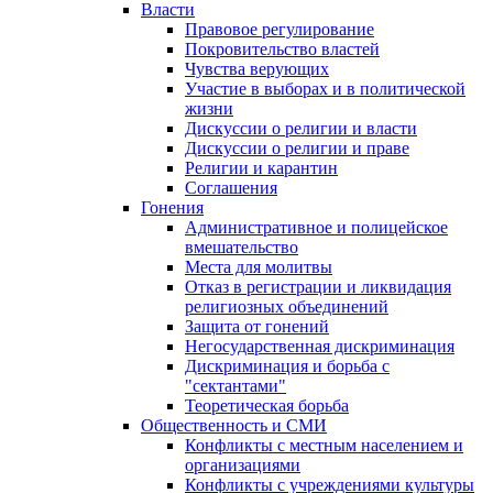
Власти
Правовое регулирование
Покровительство властей
Чувства верующих
Участие в выборах и в политической
жизни
Дискуссии о религии и власти
Дискуссии о религии и праве
Религии и карантин
Соглашения
Гонения
Административное и полицейское
вмешательство
Места для молитвы
Отказ в регистрации и ликвидация
религиозных объединений
Защита от гонений
Негосударственная дискриминация
Дискриминация и борьба с
"сектантами"
Теоретическая борьба
Общественность и СМИ
Конфликты с местным населением и
организациями
Конфликты с учреждениями культуры