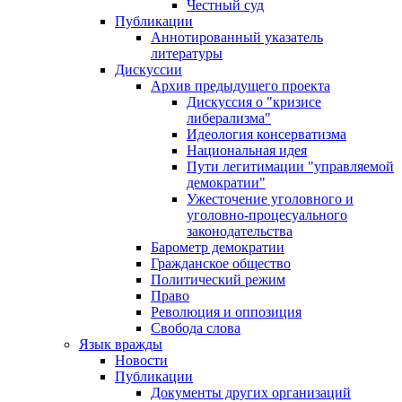
Честный суд
Публикации
Аннотированный указатель
литературы
Дискуссии
Архив предыдущего проекта
Дискуссия о "кризисе
либерализма"
Идеология консерватизма
Национальная идея
Пути легитимации "управляемой
демократии"
Ужесточение уголовного и
уголовно-процесуального
законодательства
Барометр демократии
Гражданское общество
Политический режим
Право
Революция и оппозиция
Свобода слова
Язык вражды
Новости
Публикации
Документы других организаций