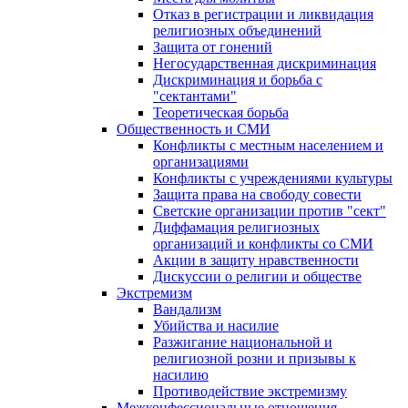
Отказ в регистрации и ликвидация
религиозных объединений
Защита от гонений
Негосударственная дискриминация
Дискриминация и борьба с
"сектантами"
Теоретическая борьба
Общественность и СМИ
Конфликты с местным населением и
организациями
Конфликты с учреждениями культуры
Защита права на свободу совести
Светские организации против "сект"
Диффамация религиозных
организаций и конфликты со СМИ
Акции в защиту нравственности
Дискуссии о религии и обществе
Экстремизм
Вандализм
Убийства и насилие
Разжигание национальной и
религиозной розни и призывы к
насилию
Противодействие экстремизму
Межконфессиональные отношения