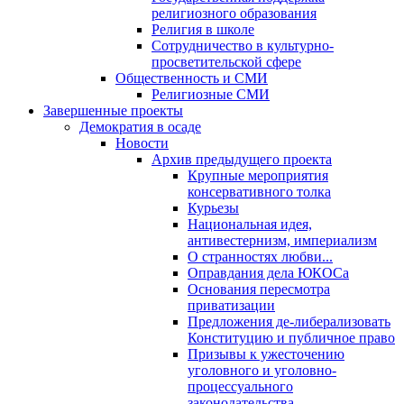
религиозного образования
Религия в школе
Сотрудничество в культурно-
просветительской сфере
Общественность и СМИ
Религиозные СМИ
Завершенные проекты
Демократия в осаде
Новости
Архив предыдущего проекта
Крупные мероприятия
консервативного толка
Курьезы
Национальная идея,
антивестернизм, империализм
О странностях любви...
Оправдания дела ЮКОСа
Основания пересмотра
приватизации
Предложения де-либерализовать
Конституцию и публичное право
Призывы к ужесточению
уголовного и уголовно-
процессуального
законодательства