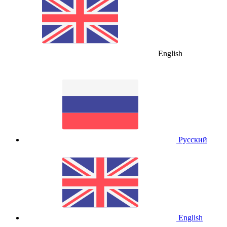
English
Русский
English