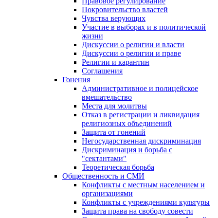
Правовое регулирование
Покровительство властей
Чувства верующих
Участие в выборах и в политической
жизни
Дискуссии о религии и власти
Дискуссии о религии и праве
Религии и карантин
Соглашения
Гонения
Административное и полицейское
вмешательство
Места для молитвы
Отказ в регистрации и ликвидация
религиозных объединений
Защита от гонений
Негосударственная дискриминация
Дискриминация и борьба с
"сектантами"
Теоретическая борьба
Общественность и СМИ
Конфликты с местным населением и
организациями
Конфликты с учреждениями культуры
Защита права на свободу совести