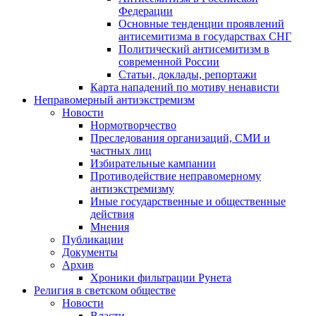
Федерации
Основные тенденции проявлений
антисемитизма в государствах СНГ
Политический антисемитизм в
современной России
Статьи, доклады, репортажи
Карта нападений по мотиву ненависти
Неправомерный антиэкстремизм
Новости
Нормотворчество
Преследования организаций, СМИ и
частных лиц
Избирательные кампании
Противодействие неправомерному
антиэкстремизму
Иные государственные и общественные
действия
Мнения
Публикации
Документы
Архив
Хроники фильтрации Рунета
Религия в светском обществе
Новости
Власти