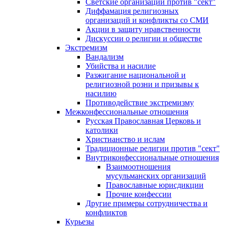
Светские организации против "сект"
Диффамация религиозных
организаций и конфликты со СМИ
Акции в защиту нравственности
Дискуссии о религии и обществе
Экстремизм
Вандализм
Убийства и насилие
Разжигание национальной и
религиозной розни и призывы к
насилию
Противодействие экстремизму
Межконфессиональные отношения
Русская Православная Церковь и
католики
Христианство и ислам
Традиционные религии против "сект"
Внутриконфессиональные отношения
Взаимоотношения
мусульманских организаций
Православные юрисдикции
Прочие конфессии
Другие примеры сотрудничества и
конфликтов
Курьезы