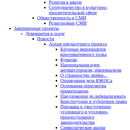
Религия в школе
Сотрудничество в культурно-
просветительской сфере
Общественность и СМИ
Религиозные СМИ
Завершенные проекты
Демократия в осаде
Новости
Архив предыдущего проекта
Крупные мероприятия
консервативного толка
Курьезы
Национальная идея,
антивестернизм, империализм
О странностях любви...
Оправдания дела ЮКОСа
Основания пересмотра
приватизации
Предложения де-либерализовать
Конституцию и публичное право
Призывы к ужесточению
уголовного и уголовно-
процессуального
законодательства
Символические акции