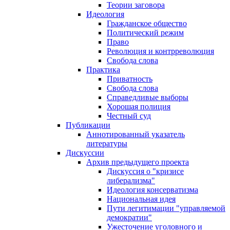
Теории заговора
Идеология
Гражданское общество
Политический режим
Право
Революция и контрреволюция
Свобода слова
Практика
Приватность
Свобода слова
Справедливые выборы
Хорошая полиция
Честный суд
Публикации
Аннотированный указатель
литературы
Дискуссии
Архив предыдущего проекта
Дискуссия о "кризисе
либерализма"
Идеология консерватизма
Национальная идея
Пути легитимации "управляемой
демократии"
Ужесточение уголовного и