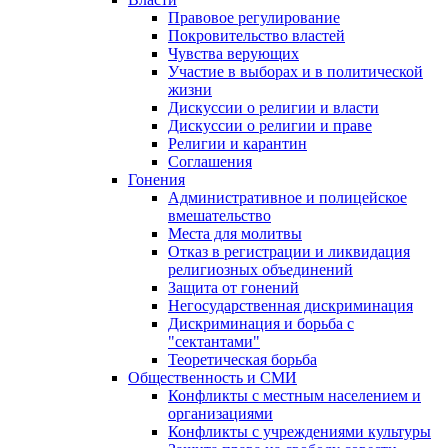
Правовое регулирование
Покровительство властей
Чувства верующих
Участие в выборах и в политической
жизни
Дискуссии о религии и власти
Дискуссии о религии и праве
Религии и карантин
Соглашения
Гонения
Административное и полицейское
вмешательство
Места для молитвы
Отказ в регистрации и ликвидация
религиозных объединений
Защита от гонений
Негосударственная дискриминация
Дискриминация и борьба с
"сектантами"
Теоретическая борьба
Общественность и СМИ
Конфликты с местным населением и
организациями
Конфликты с учреждениями культуры