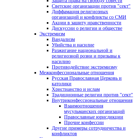
Защита права на свободу совести
Светские организации против "сект"
Диффамация религиозных
организаций и конфликты со СМИ
Акции в защиту нравственности
Дискуссии о религии и обществе
Экстремизм
Вандализм
Убийства и насилие
Разжигание национальной и
религиозной розни и призывы к
насилию
Противодействие экстремизму
Межконфессиональные отношения
Русская Православная Церковь и
католики
Христианство и ислам
Традиционные религии против "сект"
Внутриконфессиональные отношения
Взаимоотношения
мусульманских организаций
Православные юрисдикции
Прочие конфессии
Другие примеры сотрудничества и
конфликтов