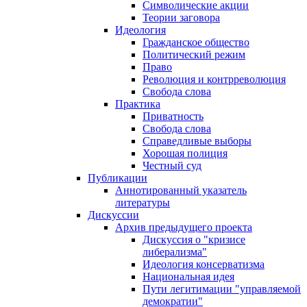
Символические акции
Теории заговора
Идеология
Гражданское общество
Политический режим
Право
Революция и контрреволюция
Свобода слова
Практика
Приватность
Свобода слова
Справедливые выборы
Хорошая полиция
Честный суд
Публикации
Аннотированный указатель
литературы
Дискуссии
Архив предыдущего проекта
Дискуссия о "кризисе
либерализма"
Идеология консерватизма
Национальная идея
Пути легитимации "управляемой
демократии"