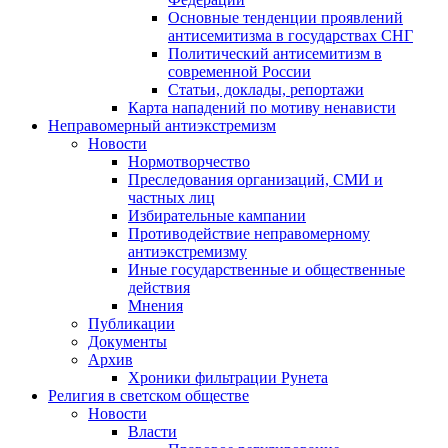
Основные тенденции проявлений
антисемитизма в государствах СНГ
Политический антисемитизм в
современной России
Статьи, доклады, репортажи
Карта нападений по мотиву ненависти
Неправомерный антиэкстремизм
Новости
Нормотворчество
Преследования организаций, СМИ и
частных лиц
Избирательные кампании
Противодействие неправомерному
антиэкстремизму
Иные государственные и общественные
действия
Мнения
Публикации
Документы
Архив
Хроники фильтрации Рунета
Религия в светском обществе
Новости
Власти