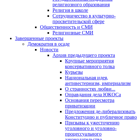
религиозного образования
Религия в школе
Сотрудничество в культурно-
просветительской сфере
Общественность и СМИ
Религиозные СМИ
Завершенные проекты
Демократия в осаде
Новости
Архив предыдущего проекта
Крупные мероприятия
консервативного толка
Курьезы
Национальная идея,
антивестернизм, империализм
О странностях любви...
Оправдания дела ЮКОСа
Основания пересмотра
приватизации
Предложения де-либерализовать
Конституцию и публичное право
Призывы к ужесточению
уголовного и уголовно-
процессуального
законодательства