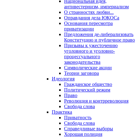
Национальная идея,
антивестернизм, империализм
О странностях любви...
Оправдания дела ЮКОСа
Основания пересмотра
приватизации
Предложения де-либерализовать
Конституцию и публичное право
Призывы к ужесточению
уголовного и уголовно-
процессуального
законодательства
Символические акции
Теории заговора
Идеология
Гражданское общество
Политический режим
Право
Революция и контрреволюция
Свобода слова
Практика
Приватность
Свобода слова
Справедливые выборы
Хорошая полиция