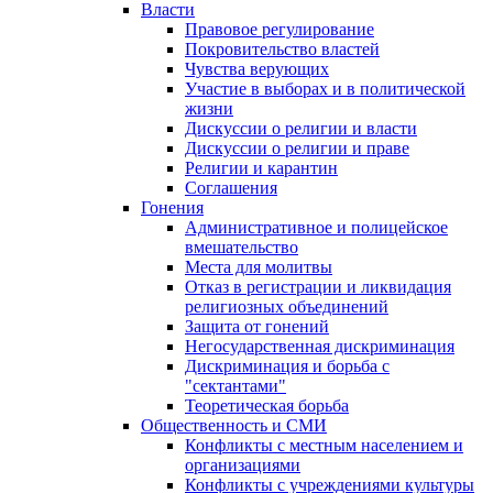
Власти
Правовое регулирование
Покровительство властей
Чувства верующих
Участие в выборах и в политической
жизни
Дискуссии о религии и власти
Дискуссии о религии и праве
Религии и карантин
Соглашения
Гонения
Административное и полицейское
вмешательство
Места для молитвы
Отказ в регистрации и ликвидация
религиозных объединений
Защита от гонений
Негосударственная дискриминация
Дискриминация и борьба с
"сектантами"
Теоретическая борьба
Общественность и СМИ
Конфликты с местным населением и
организациями
Конфликты с учреждениями культуры