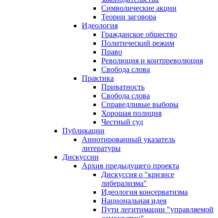
Символические акции
Теории заговора
Идеология
Гражданское общество
Политический режим
Право
Революция и контрреволюция
Свобода слова
Практика
Приватность
Свобода слова
Справедливые выборы
Хорошая полиция
Честный суд
Публикации
Аннотированный указатель
литературы
Дискуссии
Архив предыдущего проекта
Дискуссия о "кризисе
либерализма"
Идеология консерватизма
Национальная идея
Пути легитимации "управляемой