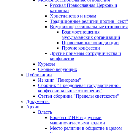
Русская Православная Церковь и
католики
Христианство и ислам
Традиционные религии против "сект"
Внутриконфессиональные отношения
Взаимоотношения
мусульманских организаций
Православные юрисдикции
Прочие конфессии
Другие примеры сотрудничества и
конфликтов
Курьезы
Сколько верующих
Публикации
Из книг "Панорамы"
Сборник "Преодолевая государственно -
конфессиональные отношения"
Статьи сборника "Пределы светскости"
Документы
Архив
Власть
Борьба с ИНН и другими
машиночитаемыми кодами
Место религии в обществе в целом