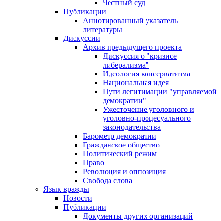
Честный суд
Публикации
Аннотированный указатель
литературы
Дискуссии
Архив предыдущего проекта
Дискуссия о "кризисе
либерализма"
Идеология консерватизма
Национальная идея
Пути легитимации "управляемой
демократии"
Ужесточение уголовного и
уголовно-процесуального
законодательства
Барометр демократии
Гражданское общество
Политический режим
Право
Революция и оппозиция
Свобода слова
Язык вражды
Новости
Публикации
Документы других организаций