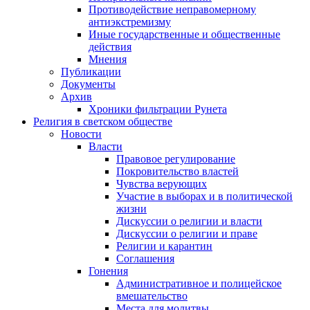
Противодействие неправомерному
антиэкстремизму
Иные государственные и общественные
действия
Мнения
Публикации
Документы
Архив
Хроники фильтрации Рунета
Религия в светском обществе
Новости
Власти
Правовое регулирование
Покровительство властей
Чувства верующих
Участие в выборах и в политической
жизни
Дискуссии о религии и власти
Дискуссии о религии и праве
Религии и карантин
Соглашения
Гонения
Административное и полицейское
вмешательство
Места для молитвы