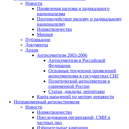
Новости
Проявления расизма и радикального
национализма
Противодействие расизму и радикальному
национализму
Нормотворчество
Мнения
Публикации
Документы
Архив
Антисемитизм 2003-2006
Антисемитизм в Российской
Федерации
Основные тенденции проявлений
антисемитизма в государствах СНГ
Политический антисемитизм в
современной России
Статьи, доклады, репортажи
Карта нападений по мотиву ненависти
Неправомерный антиэкстремизм
Новости
Нормотворчество
Преследования организаций, СМИ и
частных лиц
Избирательные кампании