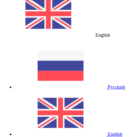
English
Русский
English