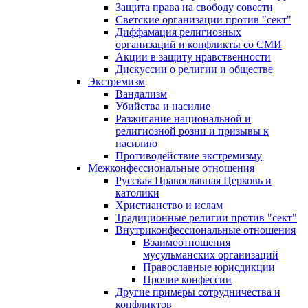
Защита права на свободу совести
Светские организации против "сект"
Диффамация религиозных
организаций и конфликты со СМИ
Акции в защиту нравственности
Дискуссии о религии и обществе
Экстремизм
Вандализм
Убийства и насилие
Разжигание национальной и
религиозной розни и призывы к
насилию
Противодействие экстремизму
Межконфессиональные отношения
Русская Православная Церковь и
католики
Христианство и ислам
Традиционные религии против "сект"
Внутриконфессиональные отношения
Взаимоотношения
мусульманских организаций
Православные юрисдикции
Прочие конфессии
Другие примеры сотрудничества и
конфликтов