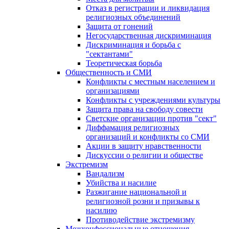
Отказ в регистрации и ликвидация
религиозных объединений
Защита от гонений
Негосударственная дискриминация
Дискриминация и борьба с
"сектантами"
Теоретическая борьба
Общественность и СМИ
Конфликты с местным населением и
организациями
Конфликты с учреждениями культуры
Защита права на свободу совести
Светские организации против "сект"
Диффамация религиозных
организаций и конфликты со СМИ
Акции в защиту нравственности
Дискуссии о религии и обществе
Экстремизм
Вандализм
Убийства и насилие
Разжигание национальной и
религиозной розни и призывы к
насилию
Противодействие экстремизму
Межконфессиональные отношения