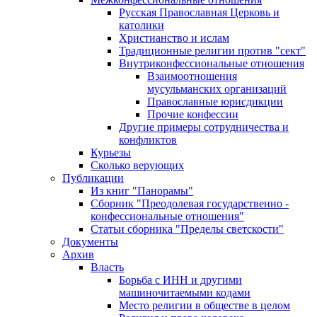
Русская Православная Церковь и
католики
Христианство и ислам
Традиционные религии против "сект"
Внутриконфессиональные отношения
Взаимоотношения
мусульманских организаций
Православные юрисдикции
Прочие конфессии
Другие примеры сотрудничества и
конфликтов
Курьезы
Сколько верующих
Публикации
Из книг "Панорамы"
Сборник "Преодолевая государственно -
конфессиональные отношения"
Статьи сборника "Пределы светскости"
Документы
Архив
Власть
Борьба с ИНН и другими
машиночитаемыми кодами
Место религии в обществе в целом