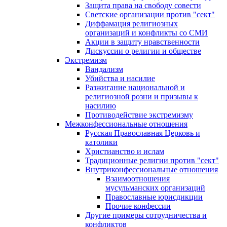
Защита права на свободу совести
Светские организации против "сект"
Диффамация религиозных
организаций и конфликты со СМИ
Акции в защиту нравственности
Дискуссии о религии и обществе
Экстремизм
Вандализм
Убийства и насилие
Разжигание национальной и
религиозной розни и призывы к
насилию
Противодействие экстремизму
Межконфессиональные отношения
Русская Православная Церковь и
католики
Христианство и ислам
Традиционные религии против "сект"
Внутриконфессиональные отношения
Взаимоотношения
мусульманских организаций
Православные юрисдикции
Прочие конфессии
Другие примеры сотрудничества и
конфликтов