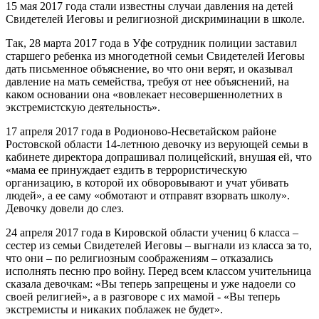
15 мая 2017 года стали известны случаи давления на детей
Свидетелей Иеговы и религиозной дискриминации в школе.
Так, 28 марта 2017 года в Уфе сотрудник полиции заставил
старшего ребенка из многодетной семьи Свидетелей Иеговы
дать письменное объяснение, во что они верят, и оказывал
давление на мать семейства, требуя от нее объяснений, на
каком основании она «вовлекает несовершеннолетних в
экстремистскую деятельность».
17 апреля 2017 года в Родионово-Несветайском районе
Ростовской области 14-летнюю девочку из верующей семьи в
кабинете директора допрашивал полицейский, внушая ей, что
«мама ее принуждает ездить в террористическую
организацию, в которой их обворовывают и учат убивать
людей», а ее саму «обмотают и отправят взорвать школу».
Девочку довели до слез.
24 апреля 2017 года в Кировской области учениц 6 класса –
сестер из семьи Свидетелей Иеговы – выгнали из класса за то,
что они – по религиозным соображениям – отказались
исполнять песню про войну. Перед всем классом учительница
сказала девочкам: «Вы теперь запрещены и уже надоели со
своей религией», а в разговоре с их мамой - «Вы теперь
экстремисты и никаких поблажек не будет».