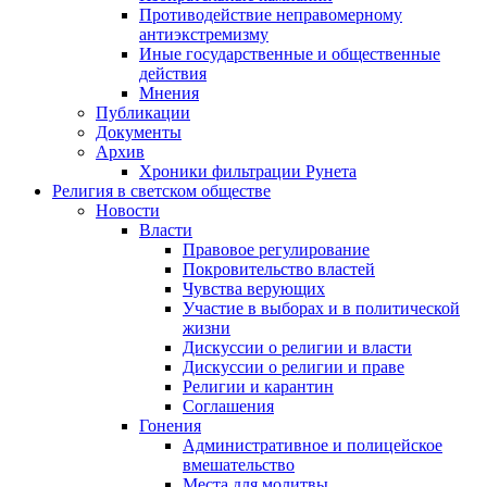
Противодействие неправомерному
антиэкстремизму
Иные государственные и общественные
действия
Мнения
Публикации
Документы
Архив
Хроники фильтрации Рунета
Религия в светском обществе
Новости
Власти
Правовое регулирование
Покровительство властей
Чувства верующих
Участие в выборах и в политической
жизни
Дискуссии о религии и власти
Дискуссии о религии и праве
Религии и карантин
Соглашения
Гонения
Административное и полицейское
вмешательство
Места для молитвы