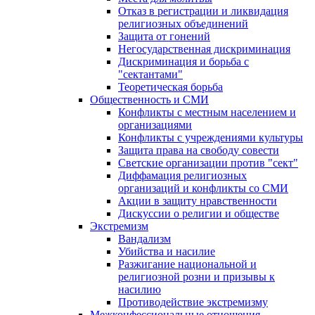
Отказ в регистрации и ликвидация
религиозных объединений
Защита от гонений
Негосударственная дискриминация
Дискриминация и борьба с
"сектантами"
Теоретическая борьба
Общественность и СМИ
Конфликты с местным населением и
организациями
Конфликты с учреждениями культуры
Защита права на свободу совести
Светские организации против "сект"
Диффамация религиозных
организаций и конфликты со СМИ
Акции в защиту нравственности
Дискуссии о религии и обществе
Экстремизм
Вандализм
Убийства и насилие
Разжигание национальной и
религиозной розни и призывы к
насилию
Противодействие экстремизму
Межконфессиональные отношения