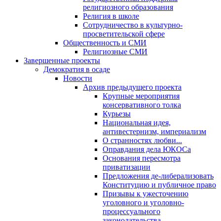
религиозного образования
Религия в школе
Сотрудничество в культурно-
просветительской сфере
Общественность и СМИ
Религиозные СМИ
Завершенные проекты
Демократия в осаде
Новости
Архив предыдущего проекта
Крупные мероприятия
консервативного толка
Курьезы
Национальная идея,
антивестернизм, империализм
О странностях любви...
Оправдания дела ЮКОСа
Основания пересмотра
приватизации
Предложения де-либерализовать
Конституцию и публичное право
Призывы к ужесточению
уголовного и уголовно-
процессуального
законодательства