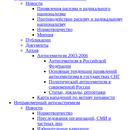
Новости
Проявления расизма и радикального
национализма
Противодействие расизму и радикальному
национализму
Нормотворчество
Мнения
Публикации
Документы
Архив
Антисемитизм 2003-2006
Антисемитизм в Российской
Федерации
Основные тенденции проявлений
антисемитизма в государствах СНГ
Политический антисемитизм в
современной России
Статьи, доклады, репортажи
Карта нападений по мотиву ненависти
Неправомерный антиэкстремизм
Новости
Нормотворчество
Преследования организаций, СМИ и
частных лиц
Избирательные кампании