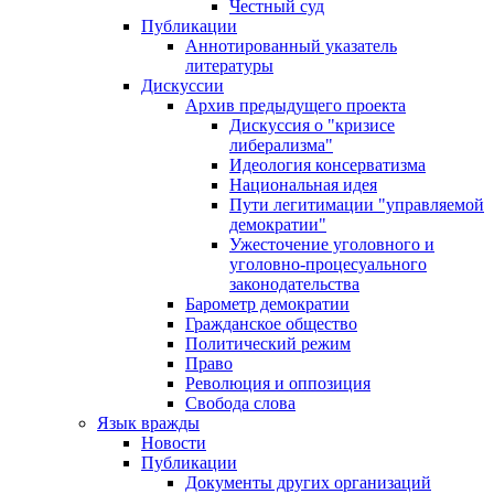
Честный суд
Публикации
Аннотированный указатель
литературы
Дискуссии
Архив предыдущего проекта
Дискуссия о "кризисе
либерализма"
Идеология консерватизма
Национальная идея
Пути легитимации "управляемой
демократии"
Ужесточение уголовного и
уголовно-процесуального
законодательства
Барометр демократии
Гражданское общество
Политический режим
Право
Революция и оппозиция
Свобода слова
Язык вражды
Новости
Публикации
Документы других организаций