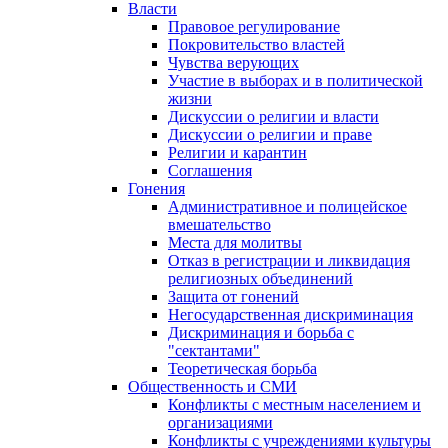
Власти
Правовое регулирование
Покровительство властей
Чувства верующих
Участие в выборах и в политической
жизни
Дискуссии о религии и власти
Дискуссии о религии и праве
Религии и карантин
Соглашения
Гонения
Административное и полицейское
вмешательство
Места для молитвы
Отказ в регистрации и ликвидация
религиозных объединений
Защита от гонений
Негосударственная дискриминация
Дискриминация и борьба с
"сектантами"
Теоретическая борьба
Общественность и СМИ
Конфликты с местным населением и
организациями
Конфликты с учреждениями культуры