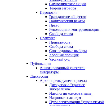
Символические акции
Теории заговора
Идеология
Гражданское общество
Политический режим
Право
Революция и контрреволюция
Свобода слова
Практика
Приватность
Свобода слова
Справедливые выборы
Хорошая полиция
Честный суд
Публикации
Аннотированный указатель
литературы
Дискуссии
Архив предыдущего проекта
Дискуссия о "кризисе
либерализма"
Идеология консерватизма
Национальная идея
Пути легитимации "управляемой