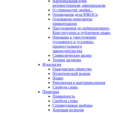
Национальная идея,
антивестернизм, империализм
О странностях любви...
Оправдания дела ЮКОСа
Основания пересмотра
приватизации
Предложения де-либерализовать
Конституцию и публичное право
Призывы к ужесточению
уголовного и уголовно-
процессуального
законодательства
Символические акции
Теории заговора
Идеология
Гражданское общество
Политический режим
Право
Революция и контрреволюция
Свобода слова
Практика
Приватность
Свобода слова
Справедливые выборы
Хорошая полиция