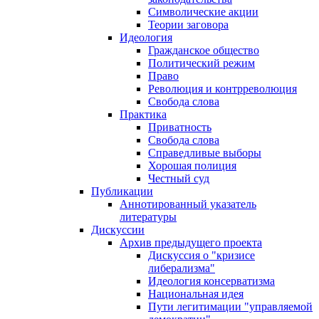
Символические акции
Теории заговора
Идеология
Гражданское общество
Политический режим
Право
Революция и контрреволюция
Свобода слова
Практика
Приватность
Свобода слова
Справедливые выборы
Хорошая полиция
Честный суд
Публикации
Аннотированный указатель
литературы
Дискуссии
Архив предыдущего проекта
Дискуссия о "кризисе
либерализма"
Идеология консерватизма
Национальная идея
Пути легитимации "управляемой