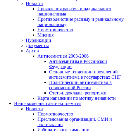
Новости
Проявления расизма и радикального
национализма
Противодействие расизму и радикальному
национализму
Нормотворчество
Мнения
Публикации
Документы
Архив
Антисемитизм 2003-2006
Антисемитизм в Российской
Федерации
Основные тенденции проявлений
антисемитизма в государствах СНГ
Политический антисемитизм в
современной России
Статьи, доклады, репортажи
Карта нападений по мотиву ненависти
Неправомерный антиэкстремизм
Новости
Нормотворчество
Преследования организаций, СМИ и
частных лиц
Избирательные кампании