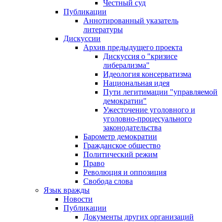
Честный суд
Публикации
Аннотированный указатель
литературы
Дискуссии
Архив предыдущего проекта
Дискуссия о "кризисе
либерализма"
Идеология консерватизма
Национальная идея
Пути легитимации "управляемой
демократии"
Ужесточение уголовного и
уголовно-процесуального
законодательства
Барометр демократии
Гражданское общество
Политический режим
Право
Революция и оппозиция
Свобода слова
Язык вражды
Новости
Публикации
Документы других организаций