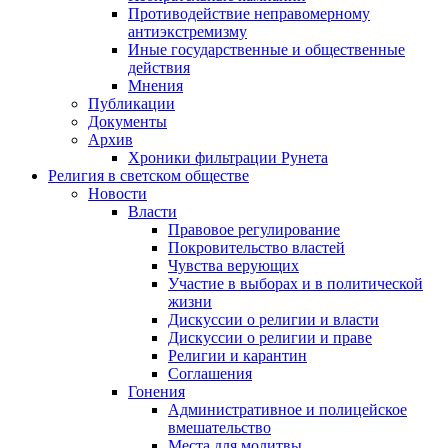
Противодействие неправомерному
антиэкстремизму
Иные государственные и общественные
действия
Мнения
Публикации
Документы
Архив
Хроники фильтрации Рунета
Религия в светском обществе
Новости
Власти
Правовое регулирование
Покровительство властей
Чувства верующих
Участие в выборах и в политической
жизни
Дискуссии о религии и власти
Дискуссии о религии и праве
Религии и карантин
Соглашения
Гонения
Административное и полицейское
вмешательство
Места для молитвы