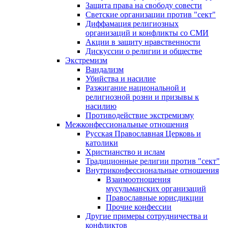
Защита права на свободу совести
Светские организации против "сект"
Диффамация религиозных
организаций и конфликты со СМИ
Акции в защиту нравственности
Дискуссии о религии и обществе
Экстремизм
Вандализм
Убийства и насилие
Разжигание национальной и
религиозной розни и призывы к
насилию
Противодействие экстремизму
Межконфессиональные отношения
Русская Православная Церковь и
католики
Христианство и ислам
Традиционные религии против "сект"
Внутриконфессиональные отношения
Взаимоотношения
мусульманских организаций
Православные юрисдикции
Прочие конфессии
Другие примеры сотрудничества и
конфликтов