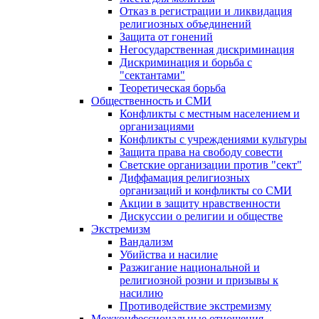
Отказ в регистрации и ликвидация
религиозных объединений
Защита от гонений
Негосударственная дискриминация
Дискриминация и борьба с
"сектантами"
Теоретическая борьба
Общественность и СМИ
Конфликты с местным населением и
организациями
Конфликты с учреждениями культуры
Защита права на свободу совести
Светские организации против "сект"
Диффамация религиозных
организаций и конфликты со СМИ
Акции в защиту нравственности
Дискуссии о религии и обществе
Экстремизм
Вандализм
Убийства и насилие
Разжигание национальной и
религиозной розни и призывы к
насилию
Противодействие экстремизму
Межконфессиональные отношения