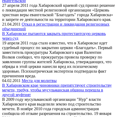
евангельской
27 апреля 2011 года Хабаровский краевой суд принял решение
о ликвидации местной религиозной организации «Церковь
христиан веры евангельской "Благодать" города Хабаровска»
и запрете ее деятельности на территории Хабаровского края.
21.04.2011
Отказ в регистрации и ликвидация религиозных
объединений
В Хабаровске пытаются закрыть протестантскую церковь
через суд
19 апреля 2011 года стало известно, что в Хабаровске идет
судебный процесс по закрытию церкви «Благодать». Первый
заместитель прокуратуры Хабаровского края Валентин
Волков сообщил, что прокуратура провела проверку по
заявлению группы жителей Хабаровска, утверждающих, что
обряды в этой церкви нанесли вред их психическому
здоровью. Психиатрическая экспертиза подтвердила факт
причинения вреда.
04.02.2011
Места для молитвы
В Хабаровском крае чиновники препятствуют строительству
мечети, требуя, чтобы мусульманская община перешла в
другой муфтият
В 2009 году мусульманской организации "Нур" власти
Хабаровского края выделили землю под строительство
мечети. В ноябре 2010 года городская администрация
сообщила об отзыве разрешения на строительство. 19 января