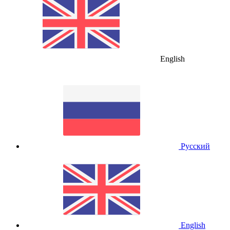
English
Русский
English