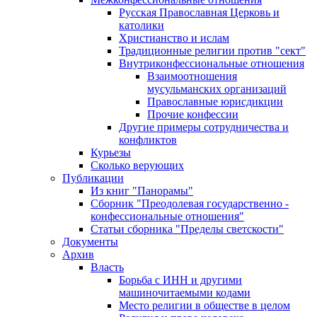
Русская Православная Церковь и
католики
Христианство и ислам
Традиционные религии против "сект"
Внутриконфессиональные отношения
Взаимоотношения
мусульманских организаций
Православные юрисдикции
Прочие конфессии
Другие примеры сотрудничества и
конфликтов
Курьезы
Сколько верующих
Публикации
Из книг "Панорамы"
Сборник "Преодолевая государственно -
конфессиональные отношения"
Статьи сборника "Пределы светскости"
Документы
Архив
Власть
Борьба с ИНН и другими
машиночитаемыми кодами
Место религии в обществе в целом