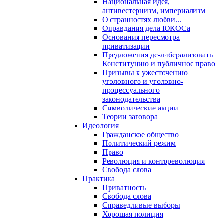
Национальная идея,
антивестернизм, империализм
О странностях любви...
Оправдания дела ЮКОСа
Основания пересмотра
приватизации
Предложения де-либерализовать
Конституцию и публичное право
Призывы к ужесточению
уголовного и уголовно-
процессуального
законодательства
Символические акции
Теории заговора
Идеология
Гражданское общество
Политический режим
Право
Революция и контрреволюция
Свобода слова
Практика
Приватность
Свобода слова
Справедливые выборы
Хорошая полиция