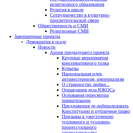
религиозного образования
Религия в школе
Сотрудничество в культурно-
просветительской сфере
Общественность и СМИ
Религиозные СМИ
Завершенные проекты
Демократия в осаде
Новости
Архив предыдущего проекта
Крупные мероприятия
консервативного толка
Курьезы
Национальная идея,
антивестернизм, империализм
О странностях любви...
Оправдания дела ЮКОСа
Основания пересмотра
приватизации
Предложения де-либерализовать
Конституцию и публичное право
Призывы к ужесточению
уголовного и уголовно-
процессуального
законодательства