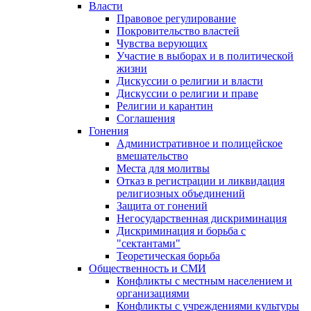
Власти
Правовое регулирование
Покровительство властей
Чувства верующих
Участие в выборах и в политической
жизни
Дискуссии о религии и власти
Дискуссии о религии и праве
Религии и карантин
Соглашения
Гонения
Административное и полицейское
вмешательство
Места для молитвы
Отказ в регистрации и ликвидация
религиозных объединений
Защита от гонений
Негосударственная дискриминация
Дискриминация и борьба с
"сектантами"
Теоретическая борьба
Общественность и СМИ
Конфликты с местным населением и
организациями
Конфликты с учреждениями культуры