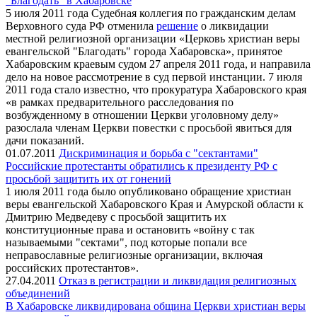
"Благодать" в Хабаровске
5 июля 2011 года Судебная коллегия по гражданским делам
Верховного суда РФ отменила
решение
о ликвидации
местной религиозной организации «Церковь христиан веры
евангельской "Благодать" города Хабаровска», принятое
Хабаровским краевым судом 27 апреля 2011 года, и направила
дело на новое рассмотрение в суд первой инстанции. 7 июля
2011 года стало известно, что прокуратура Хабаровского края
«в рамках предварительного расследования по
возбужденному в отношении Церкви уголовному делу»
разослала членам Церкви повестки с просьбой явиться для
дачи показаний.
01.07.2011
Дискриминация и борьба с "сектантами"
Российские протестанты обратились к президенту РФ с
просьбой защитить их от гонений
1 июля 2011 года было опубликовано обращение христиан
веры евангельской Хабаровского Края и Амурской области к
Дмитрию Медведеву с просьбой защитить их
конституционные права и остановить «войну с так
называемыми "сектами", под которые попали все
неправославные религиозные организации, включая
российских протестантов».
27.04.2011
Отказ в регистрации и ликвидация религиозных
объединений
В Хабаровске ликвидирована община Церкви христиан веры